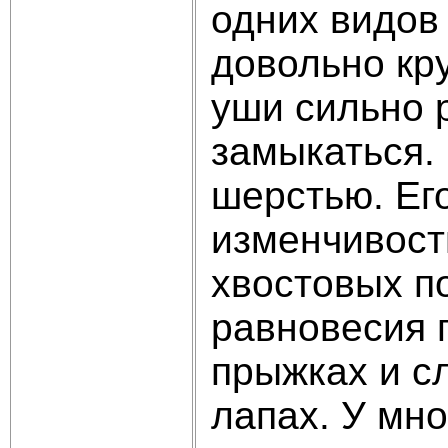
одних видов
довольно кр
уши сильно 
замыкаться.
шерстью. Ег
изменчивость
хвостовых п
равновесия п
прыжках и с
лапах. У мн