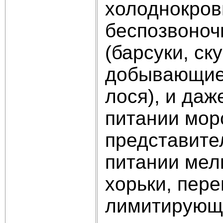
холоднокров
беспозвоноч
(барсуки, ск
добывающие 
лося), и да
питании морс
представите
питании мелк
хорьки, пере
лимитирующе