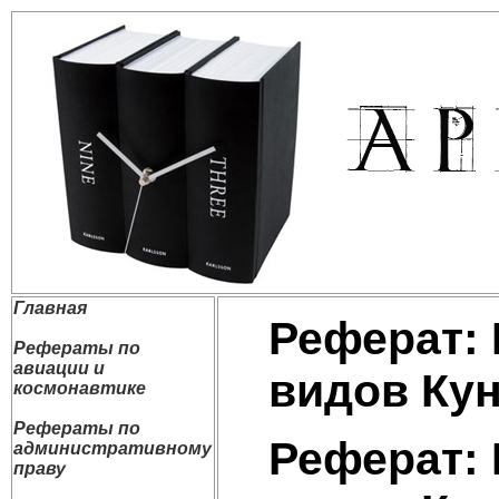
Главная
Реферат: 
Рефераты по
авиации и
видов Ку
космонавтике
Рефераты по
Реферат: 
административному
праву