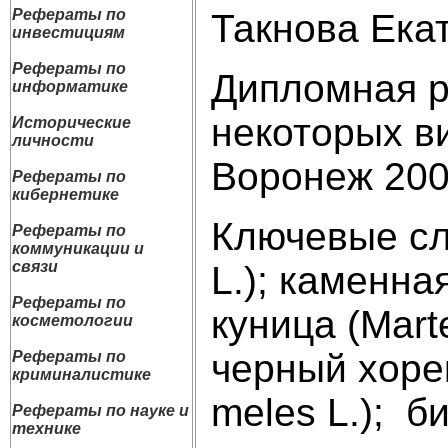
Рефераты по
Такнова Ека
инвестициям
Рефераты по
Дипломная р
информатике
некоторых в
Исторические
личности
Воронеж 2002.
Рефераты по
кибернетике
Ключевые сло
Рефераты по
коммуникации и
связи
L.); каменная
Рефераты по
куница (Marte
косметологии
черный хорек
Рефераты по
криминалистике
meles L.); 
Рефераты по науке и
технике