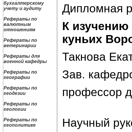
бухгалтерскому
Дипломная р
учету и аудиту
Рефераты по
К изучению
валютным
отношениям
куньих Вор
Рефераты по
ветеринарии
Такнова Ека
Рефераты для
военной кафедры
Зав. кафед
Рефераты по
географии
Рефераты по
профессор д.
геодезии
Хиц
Рефераты по
геологии
Научный рук
Рефераты по
геополитике