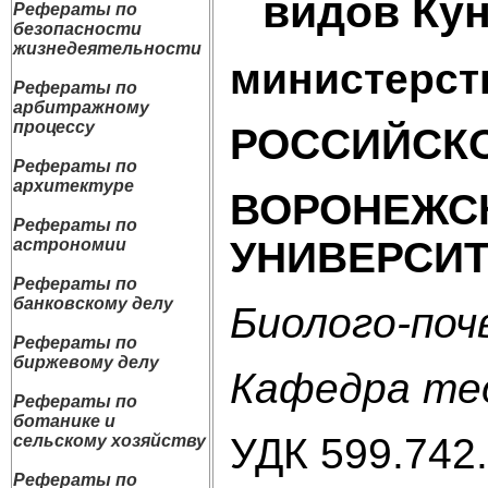
видов Ку
Рефераты по
безопасности
жизнедеятельности
министерст
Рефераты по
арбитражному
процессу
РОССИЙСК
Рефераты по
архитектуре
ВОРОНЕЖС
Рефераты по
УНИВЕРСИТ
астрономии
Рефераты по
банковскому делу
Биолого-по
Рефераты по
биржевому делу
Кафедра тео
Рефераты по
ботанике и
УДК 599.742
сельскому хозяйству
Рефераты по