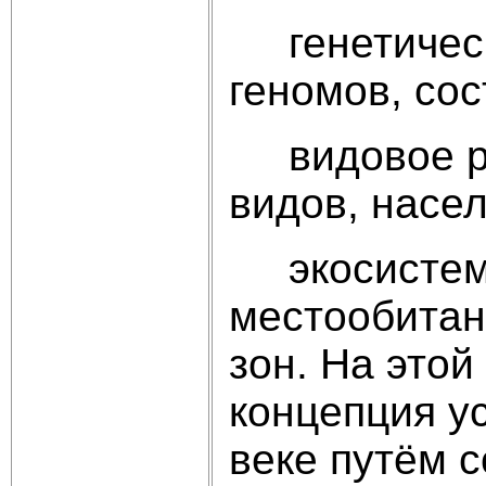
генетическо
геномов, со
видовое раз
видов, н
экосистемно
местообитан
зон. На это
концепция у
веке путём 