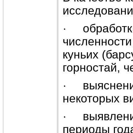
исследовани
· обработка
численности
куньих (барс
горностай, ч
· выяснени
некоторых ви
· выявление
периоды год