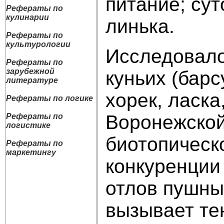
питание; су
Рефераты по
кулинарии
линька.
Рефераты по
культурологии
Исследовало
Рефераты по
зарубежной
куньих (барс
литературе
хорек, ласка
Рефераты по логике
Воронежской
Рефераты по
логистике
биотопическ
Рефераты по
маркетингу
конкуренции
отлов пушных
вызывает те