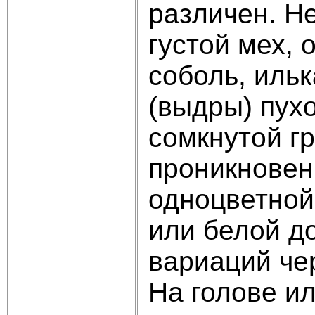
различен. Н
густой мех, 
соболь, иль
(выдры) пух
сомкнутой гр
проникновен
одноцветной
или белой до
вариаций чер
На голове и