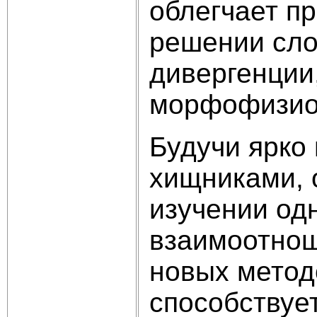
облегчает п
решении сло
дивергенции
морфофизиол
Будучи ярко
хищниками, 
изучении од
взаимоотнош
новых метод
способствуе