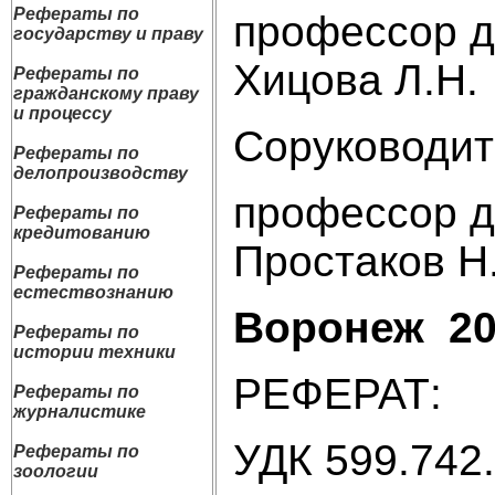
Рефераты по
проф
государству и праву
Хицова Л.Н.
Рефераты по
гражданскому праву
и процессу
Соруко
Рефераты по
делопроизводству
проф
Рефераты по
кредитованию
Простаков Н
Рефераты по
естествознанию
Воронеж
20
Рефераты по
истории техники
РЕФЕРАТ:
Рефераты по
журналистике
УДК 599.742
Рефераты по
зоологии