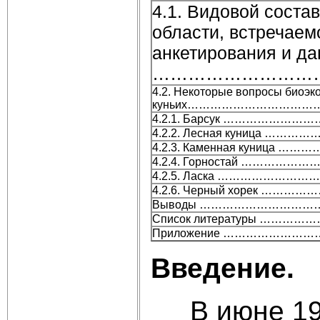
4.1. Видовой соста
области, встречаем
анкетирования и да
………………………
4.2. Некоторые вопросы биоэк
куньих…………………………
4.2.1. Барсук ……………
4.2.2. Лесная куница 
4.2.3. Каменная куниц
4.2.4. Горностай ………
4.2.5. Ласка ………………
4.2.6. Черный хорек 
Выводы …………………………
Список литературы …
Приложение …………………
Введение.
В июне 19