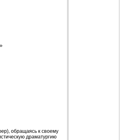
й»
юер), обращаясь к своему
истическую драматургию