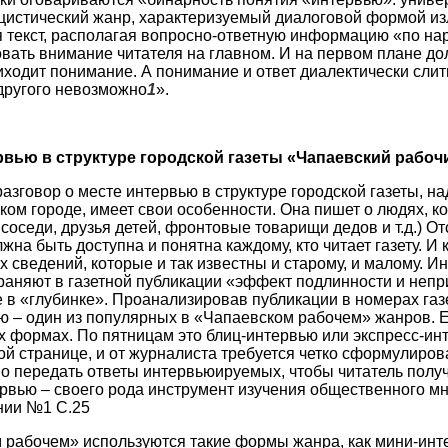
цистический жанр, характеризуемый диалоговой формой из
 текст, располагая вопросно-ответную информацию «по на
вать внимание читателя на главном. И на первом плане до
иходит понимание. А понимание и ответ диалектически сли
 другого невозможно
1
».
рвью в структуре городской газеты «Чапаевский рабоч
азговор о месте интервью в структуре городской газеты, над
ом городе, имеет свои особенности. Она пишет о людях, к
соседи, друзья детей, фронтовые товарищи дедов и т.д.) О
жна быть доступна и понятна каждому, кто читает газету. И
 сведений, которые и так известны и старому, и малому. Ин
раняют в газетной публикации «эффект подлинности и непри
в «глубинке». Проанализировав публикации в номерах газет
ью – один из популярных в «Чапаевском рабочем» жанров.
х формах. По пятницам это блиц-интервью или экспресс-инт
ой странице, и от журналиста требуется четко сформулирова
но передать ответы интервьюируемых, чтобы читатель полу
ервью – своего рода инструмент изучения общественного м
нии №1 С.25
 рабочем» используются такие формы жанра, как мини-инте