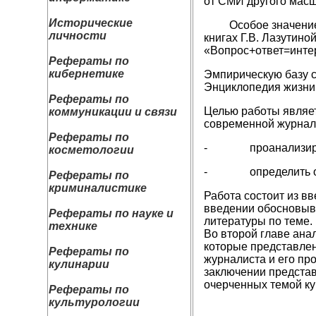
от СМИ другого масш
Исторические
Особое значение в п
личности
книгах Г.В. Лазутин
«Вопрос+ответ=инте
Рефераты по
кибернетике
Эмпирическую базу с
Энциклопедия жизни
Рефераты по
Целью работы являет
коммуникации и связи
современной журнали
Рефераты по
- проанализироват
косметологии
- определить особе
Рефераты по
криминалистике
Работа состоит из вв
введении обосновыва
Рефераты по науке и
литературы по теме.
технике
Во второй главе ана
которые представлен
Рефераты по
журналиста и его пр
кулинарии
заключении представ
очерченных темой ку
Рефераты по
культурологии