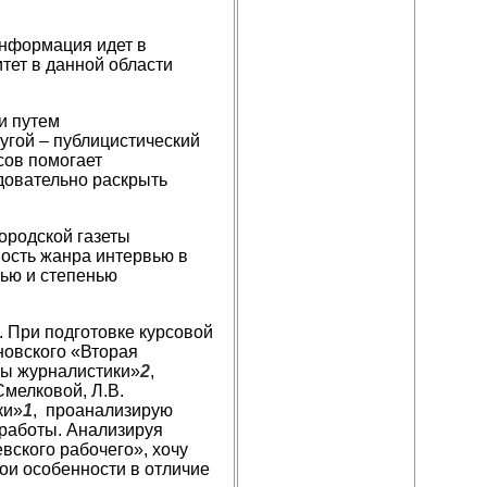
информация идет в
тет в данной области
и путем
угой – публицистический
сов помогает
довательно раскрыть
ородской газеты
ость жанра интервью в
тью и степенью
ри подготовке курсовой
новского «Вторая
ы журналистики»
2
,
 Смелковой, Л.В.
ки»
1
, проанализирую
 работы. Анализируя
вского рабочего», хочу
вои особенности в отличие