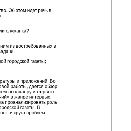
о. Об этом идет речь в
а
или служанка?
дним из востребованных в
адачи:
 городской газеты;
ературы и приложений. Во
овой работы, дается обзор
ельно к жанру интервью.
чий» в жанре интервью,
ка проанализировать роль
родской газеты. В
ности круга проблем,