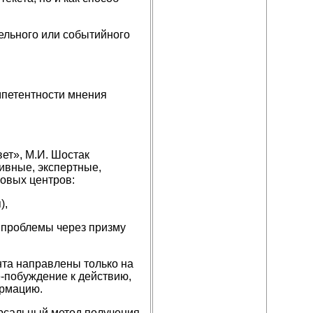
ельного или событийного
мпетентности мнения
ет», М.И. Шостак
ивные, экспертные,
ловых центров:
),
проблемы через призму
та направлены только на
побуждение к действию,
ормацию.
рсальный метод получения