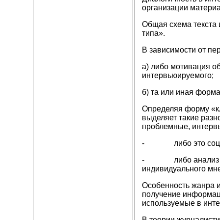
организации материа
Общая схема текста 
типа».
В зависимости от пе
а) либо мотивация о
интервьюируемого;
б) та или иная форм
Определяя форму «кл
выделяет такие разн
проблемные, интерв
- либо это социаль
- либо анализ акту
индивидуального мне
Особенность жанра и
получение информац
используемые в инте
В теории журналисти