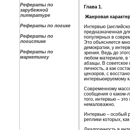
Рефераты по
Глава 1.
зарубежной
литературе
Жанровая характер
Рефераты по логике
Интервью (английско
предназначенная для
Рефераты по
популярных в соврем
логистике
Это объясняется мно
демократии, у интер
Рефераты по
зрения. Ведь до этог
маркетингу
любом материале, в 
абзацы. В советское
личность, а как сос
цензоров, с восстан
интервьюируемому ка
Современному массо
сообщения о каком-л
того, интервью – эт
немаловажно.
Интервью – особый р
реплики которых, ка
Диалогичность в инте