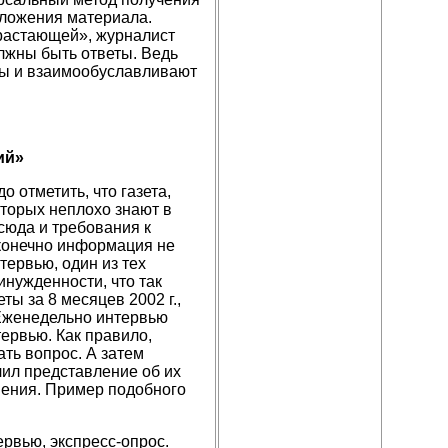
ложения материала.
растающей», журналист
лжны быть ответы. Ведь
ты и взаимообуславливают
ий»
о отметить, что газета,
оторых неплохо знают в
тсюда и требования к
 конечно информация не
тервью, один из тех
нужденности, что так
ы за 8 месяцев 2002 г.,
 Еженедельно интервью
ервью. Как правило,
ть вопрос. А затем
чил представление об их
нения. Пример подобного
рвью, экспресс-опрос.