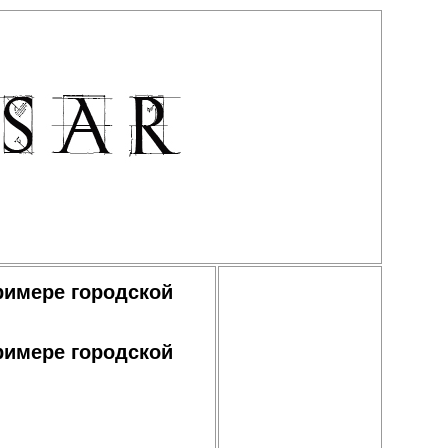
римере городской
римере городской