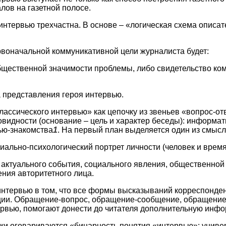
лов на газетной полосе.
интервью трехчастна. В основе – «логическая схема описат
рвоначальной коммуникативной цели журналиста будет:
бщественной значимости проблемы, либо свидетельство ко
а представления героя интервью.
ассического интервью» как цепочку из звеньев «вопрос-отв
овидности (основание – цель и характер беседы): информат
ью-знакомства
1
. На первый план выделяется один из смыс
но-психологический портрет личности (человек и время
ального события, социального явления, общественной 
ния авторитетного лица.
нтервью в том, что все формы высказываний корреспонден
ии. Обращение-вопрос, обращение-сообщение, обращение-
рвью, помогают донести до читателя дополнительную инф
ки оговариваются «бинарность понятия «интервью»: униве