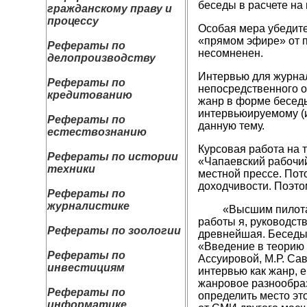
беседы в расчете на
гражданскому праву и
процессу
Особая мера убедите
«прямом эфире» от п
Рефераты по
несомненен.
делопроизводству
Интервью для журнал
Рефераты по
непосредственного о
кредитованию
жанр в форме беседы
интервьюируемому (и
Рефераты по
данную тему.
естествознанию
Курсовая работа на 
Рефераты по истории
«Чапаевский рабочий
техники
местной прессе. Пот
доходчивости. Поэто
Рефераты по
журналистике
«Высшим пилотажем
работы я, руководст
Рефераты по зоологии
древнейшая. Беседы
«Введение в теорию
Рефераты по
Ассуировой, М.Р. Са
инвестициям
интервью как жанр, е
жанровое разнообраз
Рефераты по
определить место эт
информатике