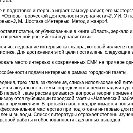
таба.
одготовке интервью играет сам журналист, его мастерств
ой «Основы творческой деятельности журналиста»
2
, У.И. Отт
рвью»
3
, М. Шостака «Интервью. Метод и жанр»
4
.
оставят статьи, опубликованные в книге «Власть, зеркало 
 современной российской журналистики».
ся исследование интервью как жанра, который является о
стике. Для достижения этой цели поставлены следующие з
ь место интервью в современных СМИ на примере одной
нности подачи интервью в рамках городской газеты.
едения, трех глав, заключения, списка использованной лит
ется актуальность темы, определяются цели и задачи курс
 В первой главе рассматриваются вопросы теории применит
лизируются публикации городской газеты «Чапаевский рабо
ы в приложениях. В третьей главе предпринимается попыт
офессиональное мастерство при подготовке интервью для го
лены выводы. Список литературы отражает степень изучен
рсовой работы и обоснованности сделанных выводов.