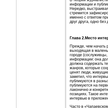
информации и публи
Нередко, выстраивая
стремится зафиксиро
именно с ответом пр
друг друга, одно без
Глава 2.Место инте
Прежде, чем начать р
выходящая в маленьк
городе (сослуживцы, 
информации: она дол
должна содержать тех
жанров, которые сох
ценят люди, живущие 
заметил, что интерв
публикуются в разны
публикуются на перв
лаконично и конкрет
позициях. Такое инт
интервью в приложе
Часто в «Чапаевском