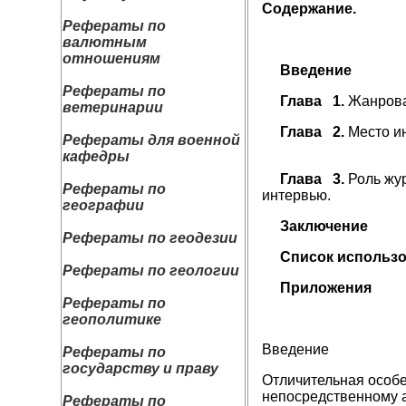
Содержание.
Рефераты по
валютным
отношениям
Вв
Рефераты по
Глава 1.
Жанро
ветеринарии
Глава 2.
Место ин
Рефераты для военной
кафедры
Глава 3.
Роль жур
Рефераты по
интер
географии
Зак
Рефераты по геодезии
Список исп
Рефераты по геологии
При
Рефераты по
геополитике
Введение
Рефераты по
государству и праву
Отличительная особе
непосредственному а
Рефераты по