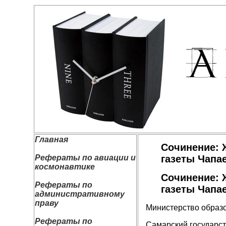
Главная
Сочинение: 
Рефераты по авиации и
газеты Чапа
космонавтике
Сочинение: 
Рефераты по
газеты Чапа
административному
праву
Министерство образ
Рефераты по
Самарский государст