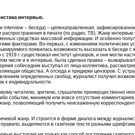
истика интервью.
е interview – беседа) – целенаправленная, зафиксированна
 распространения в печати (по радио, ТВ). Жанр интервью
енных средствах массовой информации. И особенно популяр
гими факторами. Во-первых, с изменением политических у
вьюируемого появилась возможность высказать в беседе с 
о с 1919 г. существовал институт цензоров, и они могли наст
том числе и в интервью, была сделана правка – вымарывал
 время собеседник выступал от лица коллектива, рассматри
тавляющая общества. А отсюда и придирки цензоров. С устр
овлением определенных свобод, журналист получил возмож
к к индивидуальности.
вому читателю, зрителю, слушателю преимущественно нео
ибо событии, минимум или вовсе отсутствие комментариев,
о жанр, позволяющий получить неискаженную корреспонден
ечевой жанр. И строится в форме диалога между журнали
к правило, выделяются в газетном тексте разными шрифтам
рвью выступает не только как способ построения газетного т