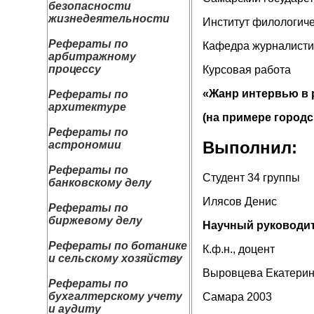
безопасности
жизнедеятельности
Институт филологиче
Рефераты по
Кафедра журналисти
арбитражному
процессу
Курсовая работа
«Жанр интервью в 
Рефераты по
архитектуре
(на примере городс
Рефераты по
Выполнил:
астрономии
Рефераты по
Студент 34 группы
банковскому делу
Илясов Денис
Рефераты по
биржевому делу
Научный руководит
Рефераты по ботанике
К.ф.н., доцент
и сельскому хозяйству
Выровцева Екатери
Рефераты по
бухгалтерскому учету
Самара 2003
и аудиту