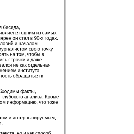
я беседа,
 является одним из самых
ен он стал в 90-х годах.
словий и началом
журналистом свою точку
оять на том, чтобы в
ись строчки и даже
вался не как отдельная
анением института
ность обращаться к
бходимы факты,
 глубокого анализа. Кроме
том информацию, что тоже
стом и интервьюируемым,
и.
екста, но и как способ