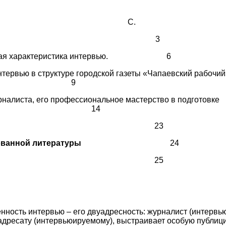
С.
едение
3
вая характеристика интервью. 6
тервью в структуре городской газеты «Чапаевский рабочи
9
налиста, его профессиональное мастерство в подготовке
вью. 14
лючение
23
ользованной литературы
24
ложения
25
нность интервью – его двуадресность: журналист (интервь
дресату (интервьюируемому), выстраивает особую публиц