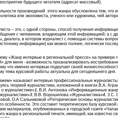
 восприятие будущего читателя (адресат массовый).
льности произведений этого жанра обусловлена тем, что 
олитика или экономиста, ученого или художника, чей автори
иста – это, с одной стороны, способ получения информаци
бщения с человеком, владеющим этой информацией; а с др
, диалога, в котором журналист с помощью системы вопро
сточнику информации) как можно полнее, логически после
тему «Жанр интервью в региональной прессе» на примере г
» для меня - возможность проанализировать востребованн
ому что именно интервью подкупает своей жизнеспособнос
му тема курсовой работы актуальна для сегодняшнего дня.
» называют интервью профессиональные журналисты. П
вуясь теорией журналистики, изложенной в книгах В.А. Агра
 о журналистике»
1
, В.И. Антонова «Информационные жанр
 журналистики»
3
, В.В. Ворошилова «Журналистика»
4
, З.С.
вовой, О.А Сальниковой «Риторические основы журналисти
го особенности. Это составит теоретическую базу курсовой
ие материалов, опубликованных в городской газете «Чапае
ого жанра в региональной печати, имеющей, как известно с