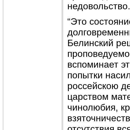
недовольство
“Это состояни
долговременн
Белинский ре
проповедуемой
вспоминает эт
попытки насил
россейскою д
царством мат
чинолюбия, к
взяточничеств
отсутствия вс