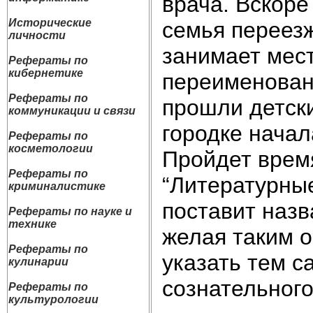
врача. Вскоре
Исторические
семья переез
личности
занимает мест
Рефераты по
кибернетике
переименован 
Рефераты по
прошли детски
коммуникации и связи
городке начал
Рефераты по
косметологии
Пройдет время
Рефераты по
“Литературные
криминалистике
поставит назв
Рефераты по науке и
технике
желая таким о
Рефераты по
указать тем с
кулинарии
сознательного
Рефераты по
культурологии