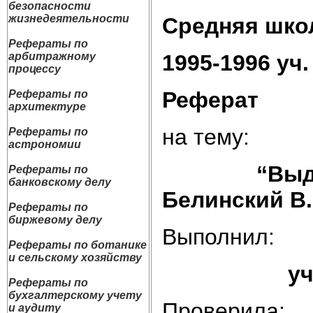
безопасности
жизнедеятельности
Средняя шко
Рефераты по
1995-1996 уч.
арбитражному
процессу
Реферат
Рефераты по
архитектуре
на тему:
Рефераты по
астрономии
“Выдающая
Рефераты по
банковскому делу
Белинский В.
Рефераты по
биржевому делу
Выполнил:
Рефераты по ботанике
и сельскому хозяйству
ученик 7А
Рефераты по
бухгалтерскому учету
Проверила:
и аудиту