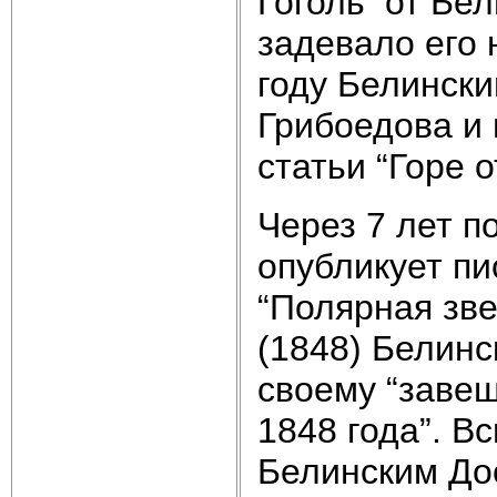
Гоголь от Бел
задевало его 
году Белински
Грибоедова и 
статьи “Горе о
Через 7 лет п
опубликует пи
“Полярная зве
(1848) Белинс
своему “завещ
1848 года”. В
Белинским Дос