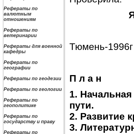
Рефераты по
Ярослав
валютным
отношениям
Рефераты по
ветеринарии
Тюмень-1996г
Рефераты для военной
кафедры
Рефераты по
географии
П л а н
Рефераты по геодезии
Рефераты по геологии
1. Начальная
Рефераты по
пути.
геополитике
2. Развитие 
Рефераты по
государству и праву
3. Литератур
Рефераты по