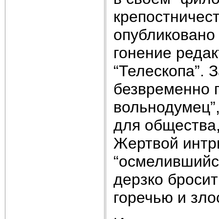
крепостничест
опубликовано 
гонение реда
“Телескопа”. 
безвременно п
вольнодумец”,
для общества,
Жертвой интри
“осмелившийс
дерзко бросит
горечью и злос