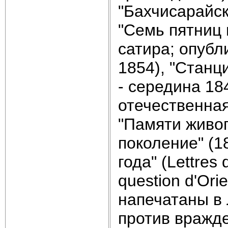
"Бахчисарайск
"Семь пятниц н
сатира; опубл
1854), "Станц
- середина 18
отечественная
"Памяти живоп
поколение" (1
года" (Lettres 
question d'Orie
напечатаны в 
против вражд