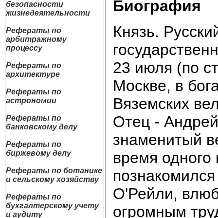
Биография
безопасности
жизнедеятельности
Князь. Русски
Рефераты по
арбитражному
государственн
процессу
23 июля (по с
Рефераты по
архитектуре
Москве, в бог
Рефераты по
Вяземских вел
астрономии
Отец - Андрей
Рефераты по
банковскому делу
знаменитый в
Рефераты по
время одного 
биржевому делу
Рефераты по ботанике
познакомился
и сельскому хозяйству
О'Рейли, влюб
Рефераты по
бухгалтерскому учету
огромным труд
и аудиту