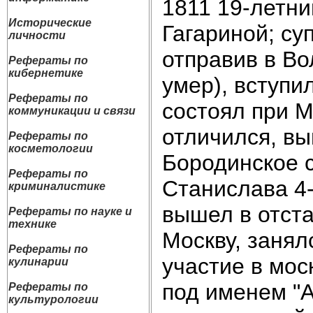
1811 19-летни
Исторические
Гагариной; су
личности
отправив в Во
Рефераты по
кибернетике
умер), вступи
Рефераты по
состоял при 
коммуникации и связи
отличился, вы
Рефераты по
косметологии
Бородинское 
Рефераты по
Станислава 4-
криминалистике
вышел в отста
Рефераты по науке и
технике
Москву, занял
Рефераты по
участие в мос
кулинарии
под именем "А
Рефераты по
культурологии