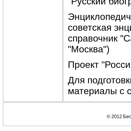
"Русский биог
Энциклопедиче
советская эн
справочник "С
"Москва")
Проект "Росси
Для подготов
материалы с са
© 2012 Бе