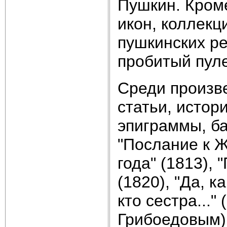
Пушкин. Кроме
икон, коллек
пушкинских ре
пробитый пуле
Среди произве
статьи, истор
эпиграммы, ба
"Послание к Ж
года" (1813), 
(1820), "Да, ка
кто сестра..."
Грибоедовым)