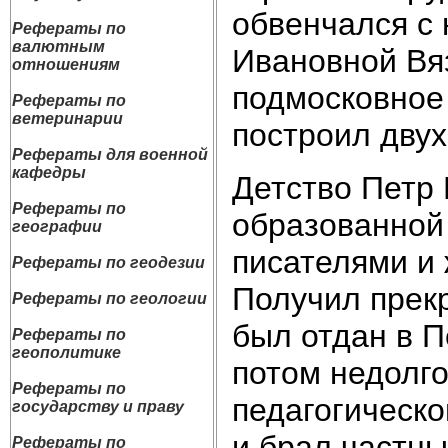
обвенчался с 
Рефераты по
валютным
Ивановной Вяз
отношениям
подмосковное
Рефераты по
ветеринарии
построил дву
Рефераты для военной
кафедры
Детство Петр 
Рефераты по
образованной 
географии
писателями и
Рефераты по геодезии
Получил прек
Рефераты по геологии
был отдан в П
Рефераты по
геополитике
потом недолго
Рефераты по
педагогическо
государству и праву
и брал частны
Рефераты по