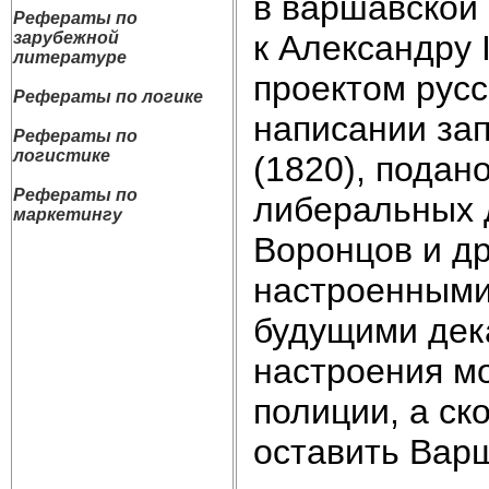
в варшавской
Рефераты по
к Александру
зарубежной
литературе
проектом русс
Рефераты по логике
написании зап
Рефераты по
логистике
(1820), пода
Рефераты по
либеральных 
маркетингу
Воронцов и др
настроенными 
будущими дек
настроения м
полиции, а ск
оставить Варш