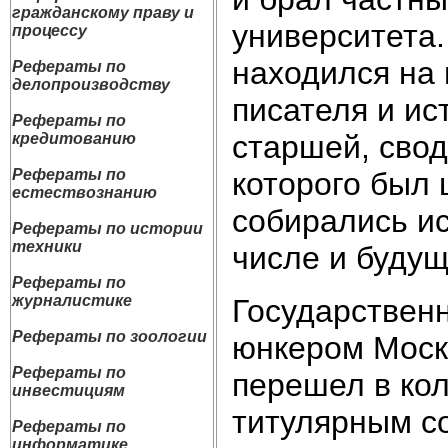
гражданскому праву и
университета.
процессу
находился на 
Рефераты по
делопроизводству
писателя и ис
Рефераты по
старшей, свод
кредитованию
которого был 
Рефераты по
естествознанию
собирались ис
Рефераты по истории
техники
числе и буду
Рефераты по
журналистике
Государственн
Рефераты по зоологии
юнкером Моск
Рефераты по
перешел в кол
инвестициям
титулярным со
Рефераты по
информатике