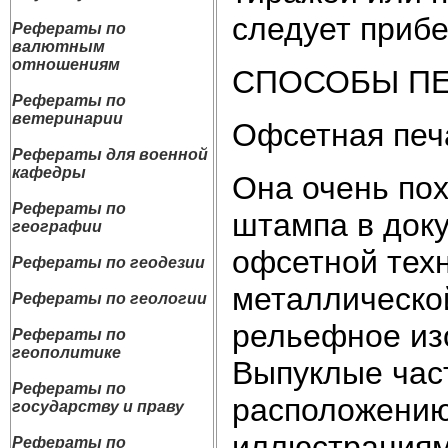
следует прибе
Рефераты по
валютным
отношениям
СПОСОБЫ ПЕ
Рефераты по
ветеринарии
Офсетная печ
Рефераты для военной
кафедры
Она очень пох
Рефераты по
штампа в доку
географии
офсетной тех
Рефераты по геодезии
металлическо
Рефераты по геологии
рельефное из
Рефераты по
геополитике
Выпуклые час
Рефераты по
расположению
государству и праву
иллюстрациям
Рефераты по