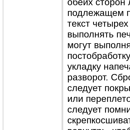
обеих сторон л
подлежащем п
текст четырех
выполнять печ
могут выполн
постобработк
укладку напе
разворот. Сб
следует покры
или переплет
следует помни
скрепкосшива