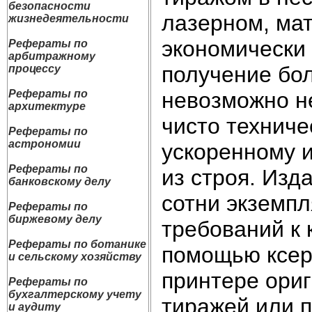
безопасности
лазерном, ма
жизнедеятельности
экономически
Рефераты по
арбитражному
получение бол
процессу
невозможно не
Рефераты по
архитектуре
чисто техниче
Рефераты по
астрономии
ускоренному и
Рефераты по
из строя. Изд
банковскому делу
сотни экземпл
Рефераты по
биржевому делу
требований к 
Рефераты по ботанике
помощью ксер
и сельскому хозяйству
принтере ори
Рефераты по
бухгалтерскому учету
тиражей или п
и аудиту