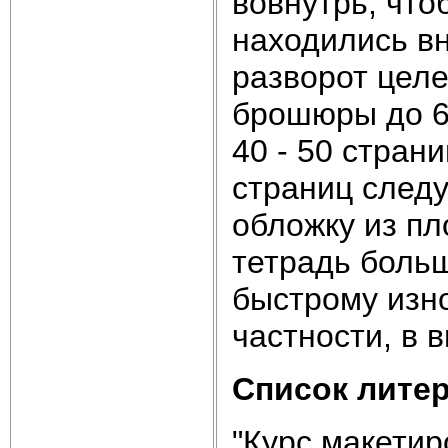
вовнутрь, что
находились в
разворот цел
брошюры до 60
40 - 50 стран
страниц след
обложку из пл
тетрадь больш
быстрому изно
частности, в 
Список лите
"Курс макетир