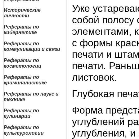
Уже устарева
Исторические
личности
собой полосу
Рефераты по
элементами, к
кибернетике
с формы крас
Рефераты по
коммуникации и связи
печати и штам
Рефераты по
печати. Раньш
косметологии
листовок.
Рефераты по
криминалистике
Глубокая печа
Рефераты по науке и
технике
Форма предст
Рефераты по
кулинарии
углублений ра
Рефераты по
углубления, и
культурологии