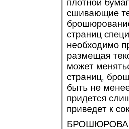
плотной бумаг
сшивающие те
брошюрование
страниц специ
необходимо пр
размещая текс
может менятьс
страниц, брош
быть не менее
придется слиш
приведет к со
БРОШЮРОВАН