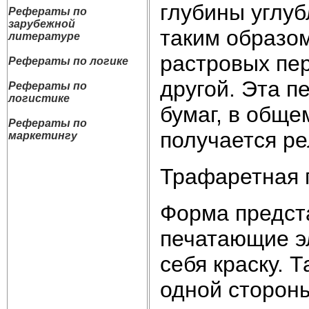
глубины углуб
Рефераты по
зарубежной
таким образом
литературе
растровых пере
Рефераты по логике
другой. Эта п
Рефераты по
логистике
бумаг, в общем
Рефераты по
получается р
маркетингу
Трафаретная 
Форма предста
печатающие э
себя краску. 
одной стороны