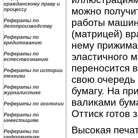
гражданскому праву и
можно получи
процессу
работы машин
Рефераты по
делопроизводству
(матрицей) вр
Рефераты по
нему прижима
кредитованию
эластичного м
Рефераты по
естествознанию
переносится в
Рефераты по истории
техники
свою очередь
Рефераты по
бумагу. На п
журналистике
валиками бума
Рефераты по зоологии
Оттиск готов з
Рефераты по
инвестициям
Высокая печат
Рефераты по
информатике