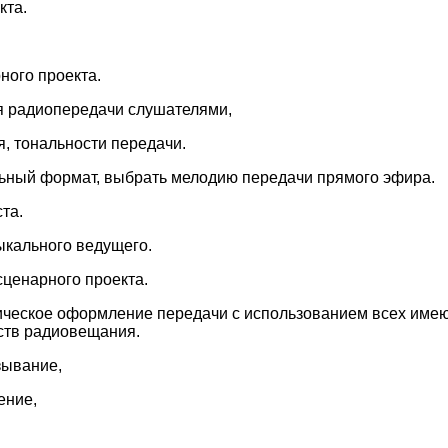
кта.
ного проекта.
я радиопередачи слушателями,
я, тональности передачи.
ьный формат, выбрать мелодию передачи прямого эфира.
та.
ыкального ведущего.
ценарного проекта.
ническое оформление передачи с использованием всех име
ств радиовещания.
зывание,
ение,