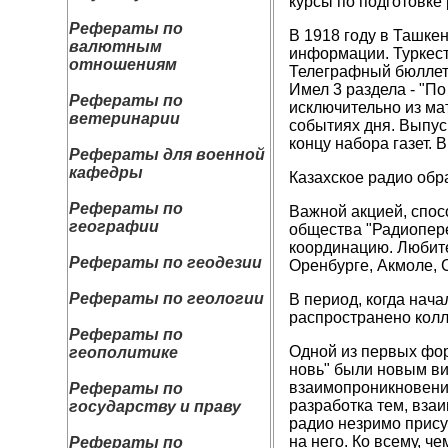
курсы по подготовке
Рефераты по
В 1918 году в Ташке
валютным
информации. Туркест
отношениям
Телеграфный бюллет
Имел 3 раздела - "По
Рефераты по
исключительно из м
ветеринарии
событиях дня. Выпус
концу набора газет. 
Рефераты для военной
кафедры
Казахское радио обра
Рефераты по
Важной акцией, спос
географии
общества "Радиопере
координацию. Любит
Рефераты по геодезии
Оренбурге, Акмоле, 
Рефераты по геологии
В период, когда нач
распространено кол
Рефераты по
Одной из первых фор
геополитике
новь" были новым ви
взаимопроникновени
Рефераты по
разработка тем, вза
государству и праву
радио незримо прису
на него. Ко всему, 
Рефераты по