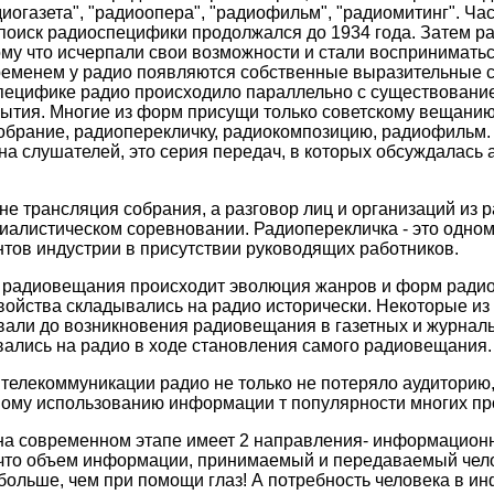
диогазета", "радиоопера", "радиофильм", "радиомитинг". Ча
й поиск радиоспецифики продолжался до 1934 года. Затем р
му что исчерпали свои возможности и стали восприниматьс
временем у радио появляются собственные выразительные 
ецифике радио происходило параллельно с существованием
рытия. Многие из форм присущи только советскому вещанию
обрание, радиоперекличку, радиокомпозицию, радиофильм. 
на слушателей, это серия передач, в которых обсуждалась 
не трансляция собрания, а разговор лиц и организаций из 
иалистическом соревновании. Радиоперекличка - это одно
нтов индустрии в присутствии руководящих работников.
 радиовещания происходит эволюция жанров и форм радио
свойства складывались на радио исторически. Некоторые и
али до возникновения радиовещания в газетных и журналь
вались на радио в ходе становления самого радиовещания.
 телекоммуникации радио не только не потеряло аудиторию,
ному использованию информации т популярности многих п
на современном этапе имеет 2 направления- информацион
 что объем информации, принимаемый и передаваемый чел
а больше, чем при помощи глаз! А потребность человека в и