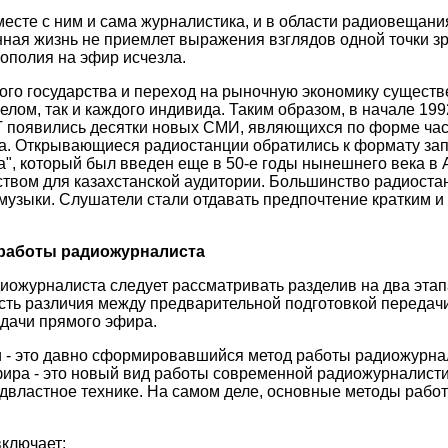
месте с ним и сама журналистика, и в области радиовещан
ая жизнь не приемлет выражения взглядов одной точки з
ополия на эфир исчезла.
го государства и переход на рыночную экономику существ
елом, так и каждого индивида. Таким образом, в начале 1992
Г появились десятки новых СМИ, являющихся по форме час
а. Открывающиеся радиостанции обратились к формату зап
", который был введен еще в 50-е годы нынешнего века в 
твом для казахстанской аудитории. Большинство радиоста
музыки. Слушатели стали отдавать предпочтение кратким 
работы радиожурналиста
иожурналиста следует рассматривать разделив на два этап
есть различия между предварительной подготовкой передачи
дачи прямого эфира.
 - это давно сформировавшийся метод работы радиожурна
ира - это новый вид работы современной радиожурналисти
одвластное технике. На самом деле, основные методы раб
ключает: