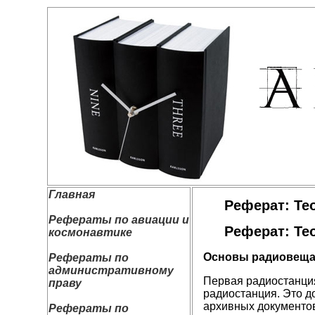
Главная
Реферат: Те
Рефераты по авиации и
Реферат: Те
космонавтике
Основы радиовеща
Рефераты по
административному
Первая радиостанция
праву
радиостанция. Это 
архивных документов
Рефераты по