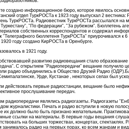
 радиоработников.
нте создано информационное бюро, которое явилось основ
анский отдел ТуркРОСТа к 1923 году выпускал 2 вестника:
ень ТуркРОСТа. Радиовестник ТуркРОСТа рассылался на м
 Туркестану", "По федерации", "За рубежом". Бюллетень аг
атериалов собственных корреспондентов и содержал инфор
к "Телеграфного бюллетеня ТуркРОСТа" приурочивался к 6 ч
В 1920 году создано КирРОСТа в Оренбурге.
зовалось в 1921 году.
обствовавшей развитию радиовещания стало образование 
дача". С открытием "Радиопередачи" вещание получило ц
ели радио объединились в Общество Друзей Радио (ОДР).Б
Семипалатинске, Урде, Кустанае , некоторых селах был уск
али действовать первые радиостанции, вещание было неф
лективное прослушивание передач.
м радиопередачи являлись радиогазеты. Радиогазеты "Енб
дом журналистики. Печать и радио вступили в новую полосу
е их должно было быть признано желательным. Практикова
имные ссылки на материалы. В первые годы вещания слуш
тствовать на больших торжествах, концертах, спектаклях. 
чем занималось радио на первых порах, ко всем жанрам и в