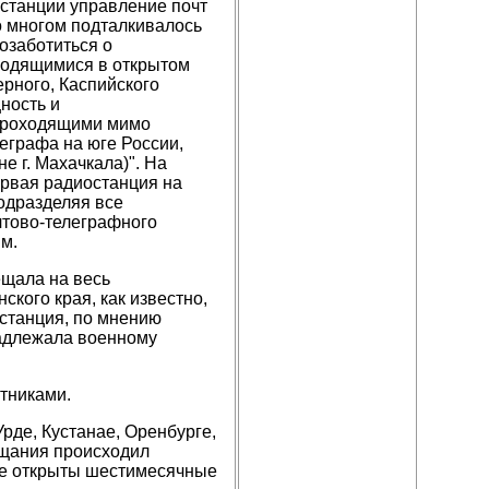
останции управление почт
о многом подталкивалось
озаботиться о
аходящимися в открытом
ерного, Каспийского
ность и
 проходящими мимо
еграфа на юге России,
е г. Махачкала)". На
ервая радиостанция на
одразделяя все
чтово-телеграфного
м.
ещала на весь
ского края, как известно,
останция, по мнению
надлежала военному
тниками.
Урде, Кустанае, Оренбурге,
ещания происходил
ске открыты шестимесячные