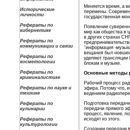
Меняется время, а в
Исторические
перемены. Современн
личности
государственная мон
Рефераты по
Появление суверенно
кибернетике
мир как общества в ц
в других странах СН
Рефераты по
предпринимательств
коммуникации и связи
"информация -музыка
вещания был новшес
Рефераты по
уделяют трансляции 
косметологии
блокам и музыке.
Рефераты по
Основные методы 
криминалистике
Рабочий процесс рад
Рефераты по науке и
эфира. Потому что, 
технике
ведением радиопере
Подготовка передачи
Рефераты по
передачи прямого эф
кулинарии
процесс, явление, п
исходят из этого.
Рефераты по
культурологии
Создании передачи в