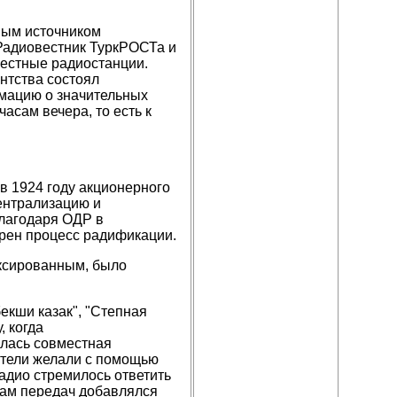
ным источником
 Радиовестник ТуркРОСТа и
естные радиостанции.
ентства состоял
мацию о значительных
асам вечера, то есть к
в 1924 году акционерного
ентрализацию и
лагодаря ОДР в
орен процесс радификации.
иксированным, было
екши казак", "Степная
, когда
лась совместная
атели желали с помощью
Радио стремилось ответить
идам передач добавлялся