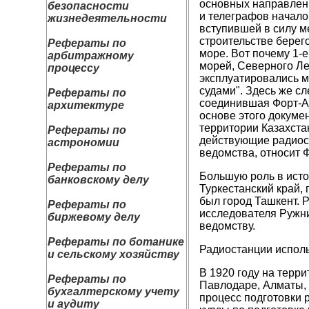
основных направлени
безопасности
и телеграфов начало
жизнедеятельности
вступившей в силу м
строительстве берег
Рефераты по
море. Вот почему 1-е
арбитражному
морей, Северного Ле
процессу
эксплуатировались м
судами". Здесь же с
Рефераты по
соединившая Форт-Ал
архитектуре
основе этого докуме
территории Казахста
Рефераты по
действующие радиост
астрономии
ведомства, относит 
Рефераты по
Большую роль в исто
банковскому делу
Туркестанский край, 
был город Ташкент. 
Рефераты по
исследователя Ружн
биржевому делу
ведомству.
Рефераты по ботанике
Радиостанции исполь
и сельскому хозяйству
В 1920 году на терри
Рефераты по
Павлодаре, Алматы, 
бухгалтерскому учету
процесс подготовки 
и аудиту