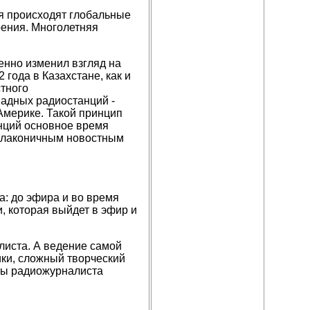
ия происходят глобальные
рения. Многолетняя
енно изменил взгляд на
 года в Казахстане, как и
тного
адных радиостанций -
Америке. Такой принцип
нций основное время
и лаконичным новостным
а: до эфира и во время
, которая выйдет в эфир и
листа. А ведение самой
ки, сложный творческий
оты радиожурналиста