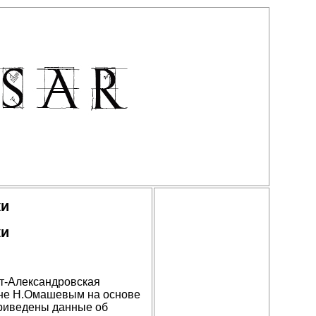
ки
ки
рт-Александровская
ане Н.Омашевым на основе
приведены данные об