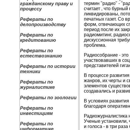
термин "радио" - "ра
гражданскому праву и
считает , что бурны
процессу
ликвидированы, пото
печатных газет. Со 
Рефераты по
форм, отвечающих сп
делопроизводству
период после их зак
радиомитинг, радиос
Рефераты по
дискуссионная трибу
кредитованию
проблема.
Рефераты по
Радиособрание - это 
естествознанию
участвовавших в соц
представителей гига
Рефераты по истории
техники
В процессе развития
жанров, их черты и 
Рефераты по
элементов существов
журналистике
создавались и разви
Рефераты по зоологии
В условиях развития
благодаря оператив
Рефераты по
инвестициям
Радиожурналистика 
Ученые установили,
Рефераты по
и голоса - в три раз
информатике