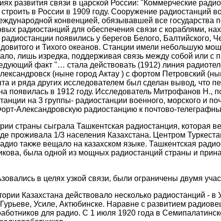
ях развития связи в царской России: "Коммерческие ради
 строить в России в 1909 году. Сооружение радиостанций в
еждународной конвенцией, обязывавшей все государства п
овых радиостанций для обеспечения связи с кораблями, н
 радиостанции появились у берегов Белого, Балтийского, Ч
довитого и Тихого океанов. Станции имели небольшую мощ
ало, лишь изредка, поддерживая связь между собой или с
ледующий факт "… стала действовать (1912) линия радиотел
ександровск (ныне город Актау ) с фортом Петровский (нын
нта и ряда других исследователем был сделан вывод, что п
на появилась в 1912 году. Исследователь Митрофанов Н., п
анции на 3 группы- радиостанции военного, морского и по
Форт-Александровскую радиостанцию к почтово-телеграфны
рии страны сыграла Ташкентская радиостанция, которая в
где проживала 1/3 населения Казахстана. Центром Туркестан
Радио также вещало на казахском языке. Ташкентская ради
икова, была одной из мощных радиостанций страны и при
зовались в целях узкой связи, были ограничены двумя учас
тории Казахстана действовало несколько радиостанций - в 
Гурьеве, Усиле, Актюбинске. Наравне с развитием радиов
работников для радио. С 1 июля 1920 года в Семипалатин