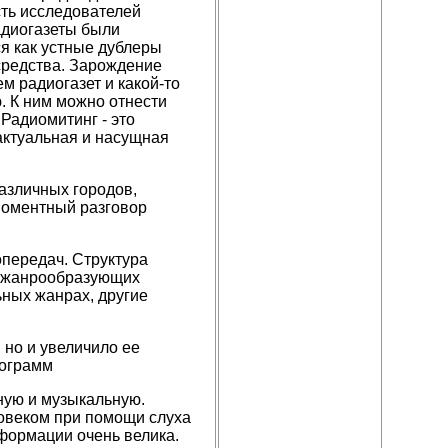
сть исследователей
адиогазеты были
я как устные дублеры
средства. Зарождение
 радиогазет и какой-то
. К ним можно отнести
Радиомитинг - это
актуальная и насущная
различных городов,
моментный разговор
передач. Структура
з жанрообразующих
ных жанрах, другие
 но и увеличило ее
рограмм
ную и музыкальную.
овеком при помощи слуха
нформации очень велика.