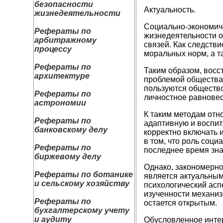
безопасности
Актуальность.
жизнедеятельности
Социально-экономиче
Рефераты по
жизнедеятельности о
арбитражному
связей. Как следств
процессу
моральных норм, а т
Рефераты по
Таким образом, восс
архитектуре
проблемой общества,
пользуются общество
Рефераты по
личностное равновес
астрономии
К таким методам отн
Рефераты по
адаптивную и воспит
банковскому делу
корректно включать и
в том, что роль соц
Рефераты по
последнее время зна
биржевому делу
Однако, закономерно
Рефераты по ботанике
является актуальным
и сельскому хозяйству
психологический асп
изученности механиз
Рефераты по
остается открытым.
бухгалтерскому учету
и аудиту
Обусловленное интер