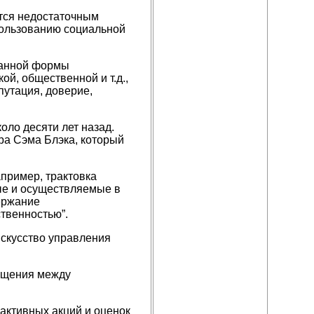
ется недостаточным
пользованию социальной
ванной формы
й, общественной и т.д.,
путация, доверие,
оло десяти лет назад.
ора Сэма Блэка, который
пример, трактовка
ые и осуществляемые в
ержание
твенностью”.
искусство управления
бщения между
ктивных акций и оценок