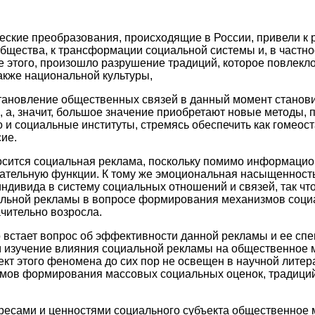
ские преобразования, происходящие в России, привели к
бщества, к трансформации социальной системы и, в частно
ие этого, произошло разрушение традиций, которое повлекл
акже национальной культуры,
тановление общественных связей в данный момент станови
 а, значит, большое значение приобретают новые методы,
 и социальные институты, стремясь обеспечить как гомеост
ие.
осится социальная реклама, поскольку помимо информацио
ательную функции. К тому же эмоциональная насыщенность
ндивида в систему социальных отношений и связей, так что
иальной рекламы в вопросе формирования механизмов соци
чительно возросла.
 встает вопрос об эффективности данной рекламы и ее спец
 изучение влияния социальной рекламы на общественное 
ект этого феномена до сих пор не освещен в научной литер
мов формирования массовых социальных оценок, традиций
есами и ценностями социального субъекта общественное 