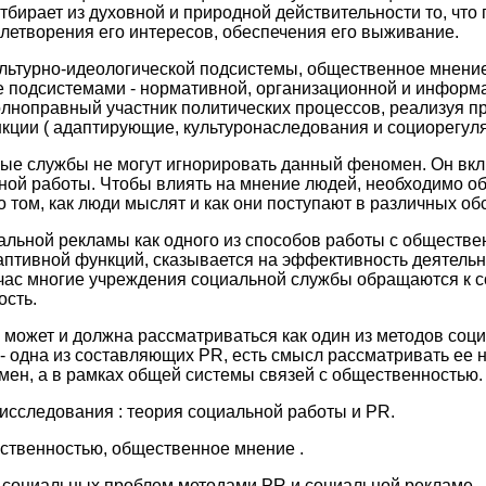
бирает из духовной и природной действительности то, что 
летворения его интересов, обеспечения его выживание.
льтурно-идеологической подсистемы, общественное мнение
е подсистемами - нормативной, организационной и информ
олноправный участник политических процессов, реализуя п
кции ( адаптирующие, культуронаследования и социорегуля
ые службы не могут игнорировать данный феномен. Он вкл
ной работы. Чтобы влиять на мнение людей, необходимо о
 том, как люди мыслят и как они поступают в различных об
льной рекламы как одного из способов работы с обществ
аптивной функций, сказывается на эффективность деятельн
йчас многие учреждения социальной службы обращаются к 
ость.
может и должна рассматриваться как один из методов соци
- одна из составляющих PR, есть смысл рассматривать ее н
н, а в рамках общей системы связей с общественностью.
исследования : теория социальной работы и PR.
ественностью, общественное мнение .
 социальных проблем методами PR и социальной рекламе