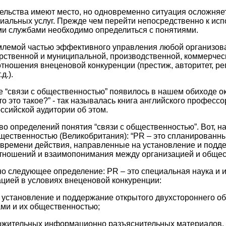
тельства имеют место, но одновременно ситуация осложня
альных услуг. Прежде чем перейти непосредственно к ис
и службами необходимо определиться с понятиями.
млемой частью эффективного управления любой организо
арственной и муниципальной, производственной, коммерческо
тношения внеценовой конкуренции (престиж, авторитет, ре
д.).
 “связи с общественностью” появилось в нашем обиходе ок
о это такое?” - так называлась книга английского професс
ссийской аудитории об этом.
о определений понятия “связи с общественностью”. Вот, на
бщественностью (Великобритания): “PR – это спланированн
 времени действия, направленные на установление и подд
тношений и взаимопонимания между организацией и общес
о следующее определение: PR – это специальная наука и 
цией в условиях внеценовой конкуренции:
установление и поддержание открытого двухстороннего о
ми и их общественностью;
жительных информационно разъяснительных материалов, а