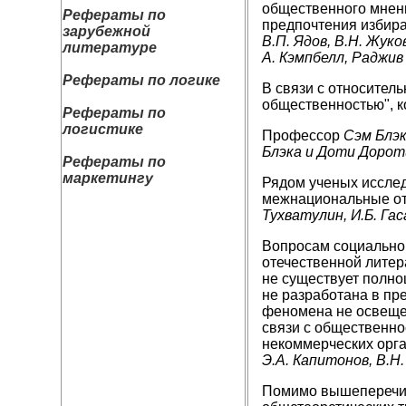
общественного мнени
Рефераты по
предпочтения избира
зарубежной
В.П. Ядов, В.Н. Жуко
литературе
А. Кэмпбелл, Раджив
Рефераты по логике
В связи с относител
общественностью", к
Рефераты по
логистике
Профессор
Сэм Блэ
Блэка и Доти Дорот
Рефераты по
маркетингу
Рядом ученых исслед
межнациональные от
Тухватулин, И.Б. Гаса
Вопросам социальног
отечественной литер
не существует полно
не разработана в пр
феномена не освещен
связи с общественно
некоммерческих орг
Э.А. Капитонов, В.Н.
Помимо вышеперечис