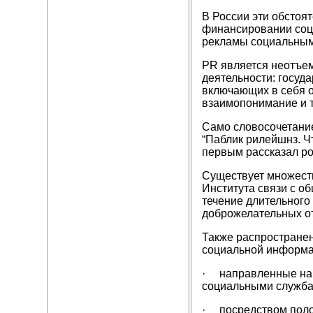
В России эти обстоя
финансировании соци
рекламы социальным
PR является неотъе
деятельности: госуд
включающих в себя о
взаимопонимание и т.
Само словосочетание
“Паблик рилейшнз. Чт
первым рассказал ро
Существует множеств
Института связи с о
течение длительного
доброжелательных о
Также распространен
социальной информа
· направленные на 
социальными служба
· посредством поло