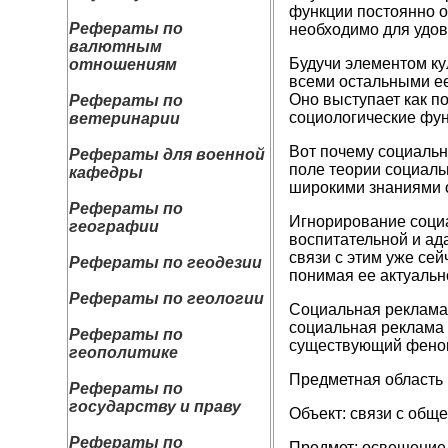
функции постоянно от
Рефераты по
необходимо для удов
валютным
Будучи элементом ку
отношениям
всеми остальными е
Оно выступает как п
Рефераты по
социологические фун
ветеринарии
Вот почему социальн
Рефераты для военной
поле теории социаль
кафедры
широкими знаниями о
Рефераты по
Игнорирование социа
географии
воспитательной и ад
связи с этим уже се
Рефераты по геодезии
понимая ее актуальн
Рефераты по геологии
Социальная реклама 
социальная реклама 
Рефераты по
существующий феноме
геополитике
Предметная область 
Рефераты по
государству и праву
Объект: связи с общ
Рефераты по
Предмет: освещение