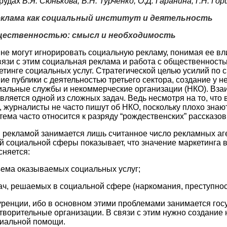
трудах
В.Я. Сюнькова, В.Н. Турченко, О.Д. Гаранина, Г.Н. Го
еклама как социальный институт и деятельность
бщественностью: смысл и необходимость
е могут игнорировать социальную рекламу, понимая ее в
связи с этим социальная реклама и работа с общественност
етинге социальных услуг. Стратегической целью усилий по
ие публики с деятельностью третьего сектора, создание у 
циальные службы и некоммерческие организации (НКО). Вз
ляется одной из сложных задач. Ведь несмотря на то, что в
 журналисты не часто пишут об НКО, поскольку плохо знают 
тема часто относится к разряду “рождественских” рассказов
 рекламой занимается лишь считанное число рекламных аген
ой социальной сферы показывает, что значение маркетинга в
сняется:
ма оказываемых социальных услуг;
, решаемых в социальной сфере (наркомания, преступность 
ренции, ибо в основном этими проблемами занимается госу
ворительные организации. В связи с этим нужно создание
циальной помощи.