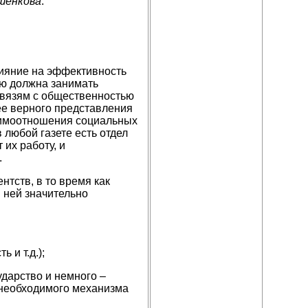
ршенкова
.
лияние на эффективность
ью должна занимать
 связям с общественностью
нее верного представления
аимоотношения социальных
 любой газете есть отдел
их работу, и
.
тств, в то время как
 ней значительно
и т.д.);
дарство и немного –
 необходимого механизма