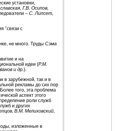
еские установки,
аславская, Г.В. Осипов,
следователи –
С. Липсет,
я "связи с
ике, не много. Труды
Сэма
витие и на
иональной идеи (
Р.М.
ванов и др.
).
 в зарубежной, так и в
альной рекламы до сих пор
Более того, эта проблема
ической аспект этого
пределение роли служб
лужб и других
чепцов, В.М. Мелиховский,
оды, изложенные в