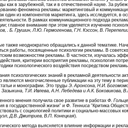
ы как в зарубежной, так и в отечественной науке. За руб
едованию феномена рекламы: маркетинговый и коммуникаци
ак один из компонентов маркетинга, здесь исследуется, в о
еятельности. В рамках коммуникационного подхода реклам
ии; главное внимание при этом уделяется изучению психол
в, . Б. Грушин, Л.Ю. Гермогенова, Г.Н. Кэссон, В. Перепелиц
е также неоднократно обращались к данной тематике. Начи
ться работы, посвященные психологии рекламы. В советск
тским возможностям рекламы. В частности, изучалась эфф
здействия, критерии восприятия рекламы, психология потре
одики психологического воздействия посредством рекламы
ния психологических знаний в рекламной деятельности акт
о являются многочисленные публикации на эту тему в пери
татьи и монографии. Это труды
Э. Аронсона, Н.И. Богомом
. Зазыкина, Т.И. Ивлева, А.Н. Лебедева и А.К. Боковикова, В
нного мнения получила свое развитие в работах
Ф. Гольц
я в государственной жизни" и
Ф. Тенниса
"Критика Общест
ствовать с социологией политики и социально-массовых ко
уэл, Д.В. Дмитриев, В.П. Конецкая
).
гического метода выясняется влияние информации и рекл