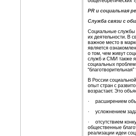
общетеоретических 
PR и социальная р
Служба связи с о
Социальные службы н
их деятельности. В 
важное место в марк
является ознакомлен
о том, чем живут со
служб и СМИ также яв
социальных проблем,
“благотворительная” 
В России социальной
опыт стран с развит
возрастает. Это объя
· расширением объе
· усложнением задач
· отсутствием конку
общественные благот
реализации идеи со