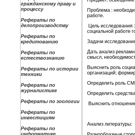
гражданскому праву и
процессу
Проблема : необходи
работе.
Рефераты по
делопроизводству
Цель исследования :
социальной работе г
Рефераты по
Задачи исследовани
кредитованию
Дать анализ рекламн
Рефераты по
смысл, необходимост
естествознанию
Выяснить роль соци
Рефераты по истории
организаций; формир
техники
Определить роль СМИ
Рефераты по
журналистике
Определить средства
Рефераты по зоологии
Выяснить отношение 
Рефераты по
инвестициям
Анализ литературы:
Рефераты по
информатике
Разнообразные сторо