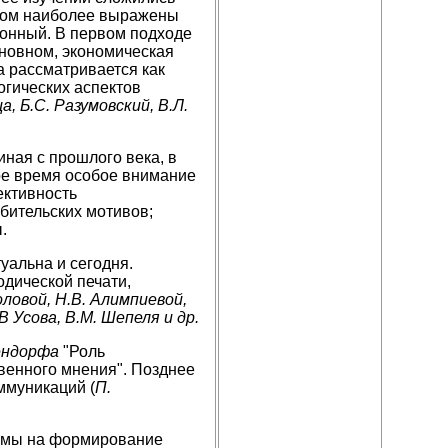
ежом наиболее выражены
онный. В первом подходе
сновном, экономическая
а рассматривается как
огических аспектов
а, Б.С. Разумовский, В.Л.
ная с прошлого века, в
ое время особое внимание
ективность
бительских мотивов;
.
уальна и сегодня.
одической печати,
оловой, Н.В. Алимпиевой,
.В Усова, В.М. Шепеля и др.
ендорфа
"Роль
венного мнения". Позднее
ммуникаций (
П.
амы на формирование