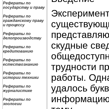
Рефераты по
государству и праву
Эксперимент
Рефераты по
гражданскому праву
существующи
и процессу
представляю
Рефераты по
делопроизводству
скудные све
Рефераты по
кредитованию
общедоступн
Рефераты по
трудности п
естествознанию
Рефераты по
работы. Одн
истории техники
удалось бук
Рефераты по
журналистике
информацию 
Рефераты по
зоологии