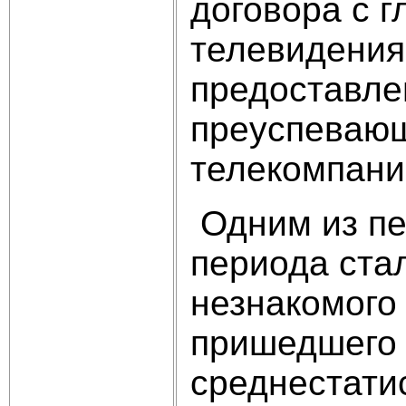
договора с 
телевидения
предоставле
преуспевающ
телекомпании
Одним из пе
периода ста
незнакомого
пришедшего 
среднестатис