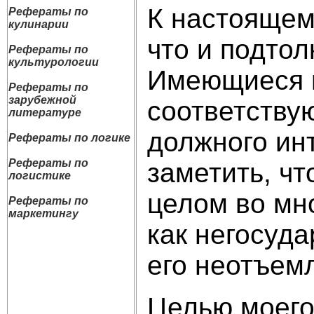
К настоящем
Рефераты по
кулинарии
что и подтол
Рефераты по
культурологии
Имеющиеся в
Рефераты по
зарубежной
соответствую
литературе
должного инт
Рефераты по логике
Рефераты по
заметить, чт
логистике
целом во мно
Рефераты по
маркетингу
как негосуда
его неотъем
Целью моего