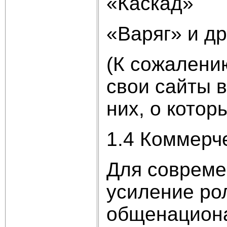
«Каскад»
«Варяг» и др
(К сожалени
свои сайты в
них, о кото
1.4 Коммерч
Для совреме
усиление ро
общенациона