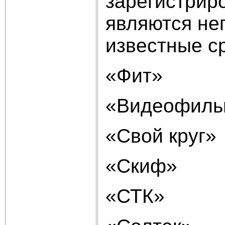
зарегистрир
являются не
известные с
«Фит»
«Видеофиль
«Свой круг»
«Скиф»
«СТК»