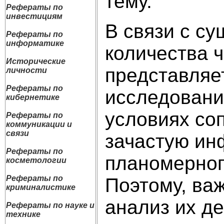
тему.
Рефераты по
инвестициям
В связи с с
Рефераты по
информатике
количества 
Исторические
представляет
личности
Рефераты по
исследовани
кибернетике
условиях со
Рефераты по
коммуникации и
связи
зачастую ин
Рефераты по
планомерног
косметологии
Рефераты по
Поэтому, ва
криминалистике
анализ их де
Рефераты по науке и
технике