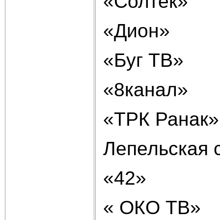
«Солтек»
«Дион»
«Буг ТВ»
«8канал»
«ТРК Ранак»
Лепельская 
«42»
« ОКО ТВ»