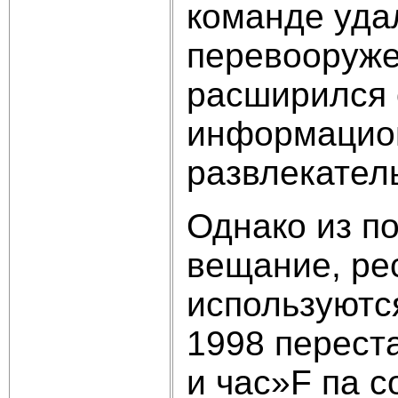
команде уда
перевооруже
расширился 
информацион
развлекател
Однако из п
вещание, ре
используются
1998 перест
и час»F па 