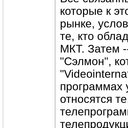
которые к э
рынке, услов
те, кто обла
МКТ. Затем -
"Сэлмон", к
"Videointern
программах 
относятся т
телепрограм
телепродукц