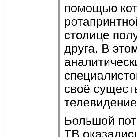
помощью кот
ротапринтной
столице пол
друга. В эт
аналитическ
специалисто
своё сущест
телевидение
Большой пот
ТВ оказалис