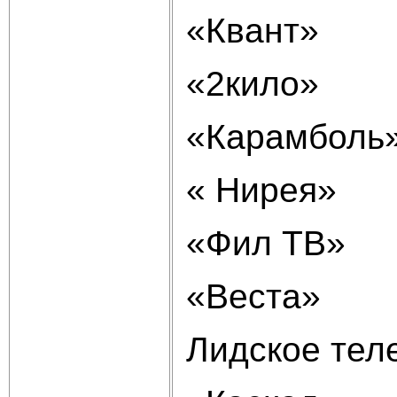
«Квант»
«2кило»
«Карамболь
« Нирея»
«Фил ТВ»
«Веста»
Лидское тел