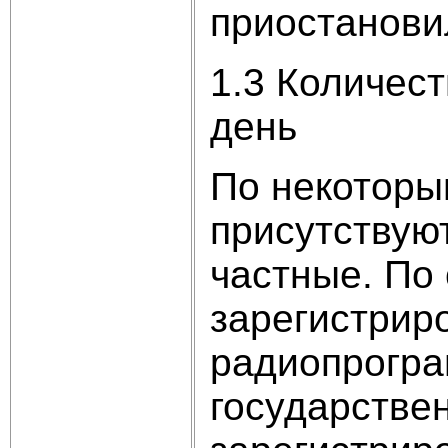
приостанови
1.3 Количес
день
По некоторы
присутствую
частные. По 
зарегистрир
радиопрогра
государстве