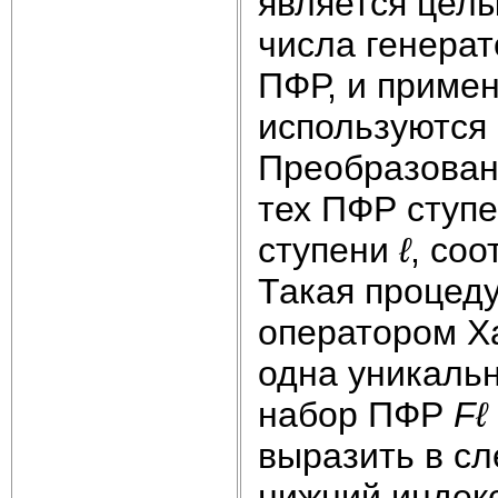
является целы
числа генерат
ПФР, и примен
используются
Преобразова
тех ПФР ступ
ступени
ℓ
, со
Такая процеду
оператором Х
одна уникаль
набор ПФР
Fℓ
выразить в сл
нижний индекс