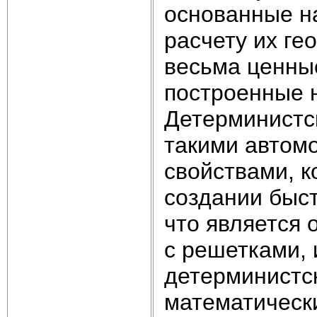
основанные н
расчету их ге
весьма ценны
построенные н
Детерминистс
такими автом
свойствами, к
создании быс
что является
с решетками,
детерминистс
математическ