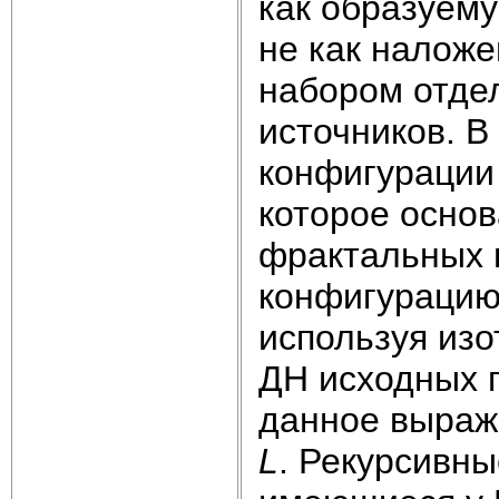
как образуему
не как налож
набором отде
источников. В
конфигурации
которое осно
фрактальных 
конфигурацию
используя изо
ДН исходных 
данное выраж
L
. Рекурсивн