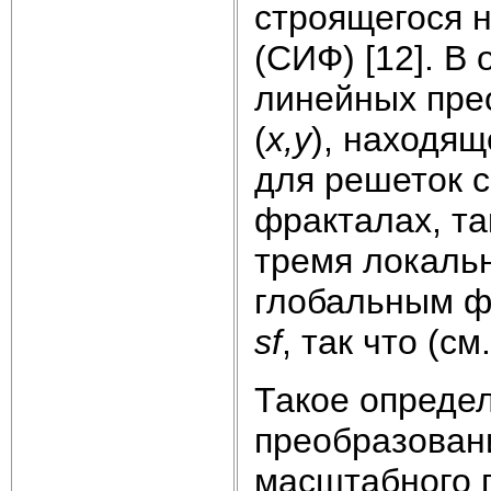
строящегося 
(СИФ) [12]. 
линейных пре
(
x,
y
), находящ
для решеток 
фракталах, т
тремя локал
глобальным 
sf
, так что (см.
Такое опреде
преобразован
масштабного 