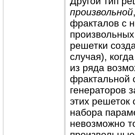
Другой тип р
произвольной
фракталов с 
произвольных
решетки созд
случая), когд
из ряда возм
фрактальной 
генераторов 
этих решеток
набора параме
невозможно т
произвольные 