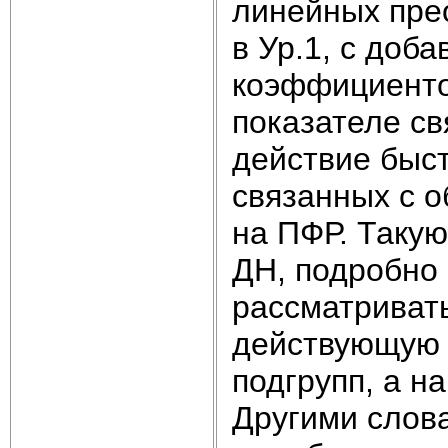
линейных прео
в Ур.1, с до
коэффициенто
показателе св
действие быс
связанных с 
на ПФР. Таку
ДН, подробно 
рассматриват
действующую н
подгрупп, а н
Другими слов