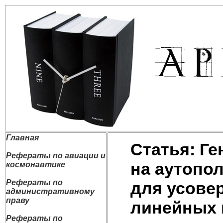
Главная
Статья: Г
Рефераты по авиации и
на аутопо
космонавтике
Рефераты по
для усове
административному
праву
линейных 
Рефераты по