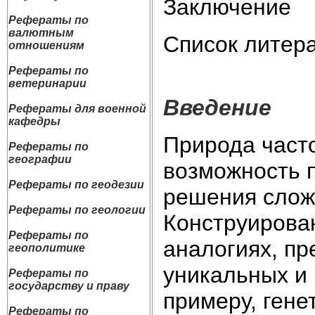
Заключение
Рефераты по
валютным
Список литер
отношениям
Рефераты по
ветеринарии
Введение
Рефераты для военной
кафедры
Природа част
Рефераты по
географии
возможность п
Рефераты по геодезии
решения сложн
Рефераты по геологии
Конструирова
Рефераты по
аналогиях, п
геополитике
уникальных и
Рефераты по
государству и праву
примеру, гене
Рефераты по