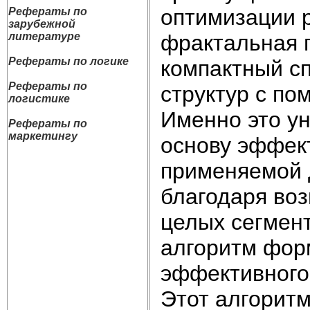
оптимизации р
Рефераты по
зарубежной
фрактальная 
литературе
Рефераты по логике
компактный с
Рефераты по
структур с п
логистике
Именно это ун
Рефераты по
маркетингу
основу эффек
применяемой 
благодаря во
целых сегмен
алгоритм фор
эффективного
Этот алгорит