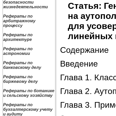
безопасности
Статья: Г
жизнедеятельности
на аутопо
Рефераты по
арбитражному
для усове
процессу
линейных 
Рефераты по
архитектуре
Содержание
Рефераты по
астрономии
Введение
Рефераты по
банковскому делу
Глава 1. Кла
Рефераты по
биржевому делу
Глава 2. Ауто
Рефераты по ботанике
и сельскому хозяйству
Глава 3. Прим
Рефераты по
бухгалтерскому учету
и аудиту