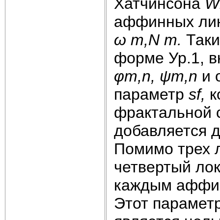
Хатчинсона
W
аффинных ли
ω
m,
N
m.
Таки
форме Ур.1, 
φm,
n,
ψm,
n
и 
параметр
sf,
к
фрактальной 
добавляется д
Помимо трех 
четвертый ло
каждым аффи
Этот парамет