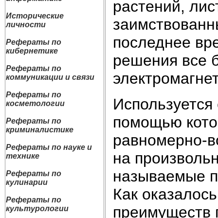
растений, лис
Исторические
заимствованн
личности
последнее вр
Рефераты по
кибернетике
решения все 
Рефераты по
электромагне
коммуникации и связи
Рефераты по
Используется 
косметологии
помощью кото
Рефераты по
криминалистике
равномерно-в
Рефераты по науке и
на произволь
технике
называемые п
Рефераты по
кулинарии
Как оказалось
Рефераты по
преимуществ 
культурологии