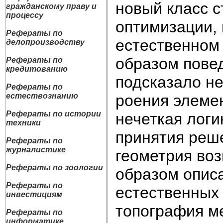
новый класс 
гражданскому праву и
процессу
оптимизации, 
Рефераты по
естественном
делопроизводству
образом повед
Рефераты по
кредитованию
подсказало н
Рефераты по
роения элеме
естествознанию
Рефераты по истории
нечеткая логи
техники
принятия реш
Рефераты по
журналистике
геометрия во
Рефераты по зоологии
образом опис
Рефераты по
естественных 
инвестициям
топография ме
Рефераты по
информатике