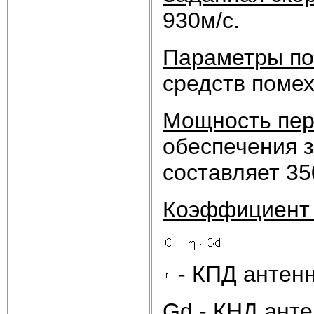
930м/с.
Параметры п
средств помех
Мощность пер
обеспечения з
составляет 350
Коэффициент 
- КПД антен
Gd - КНД ант