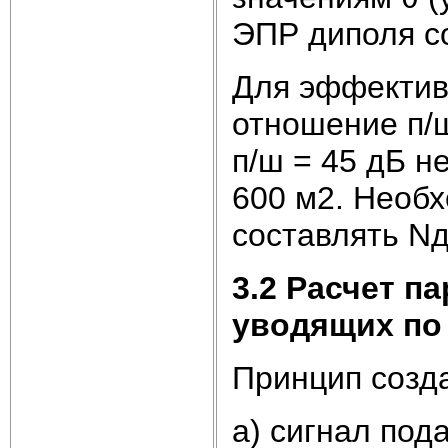
ЭПР диполя со
Для эффектив
отношение п/ш
п/ш = 45 дБ н
600 м2. Необх
составлять Nд 
3.2 Расчет п
уводящих по
Принцип созд
а) сигнал под