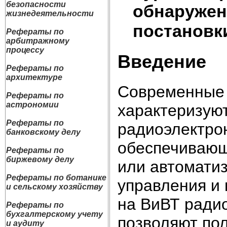
безопасности
обнаружен
жизнедеятельности
постановк
Рефераты по
арбитражному
процессу
Введение
Рефераты по
архитектуре
Современные 
Рефераты по
астрономии
характеризую
Рефераты по
радиоэлектро
банковскому делу
обеспечивающ
Рефераты по
биржевому делу
или автоматиз
Рефераты по ботанике
управления и
и сельскому хозяйству
на ВиВТ ради
Рефераты по
бухгалтерскому учету
позволяют по
и аудиту