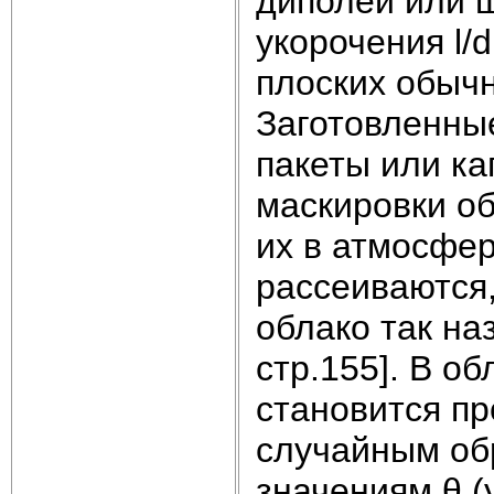
диполей или 
укорочения l/
плоских обычн
Заготовленны
пакеты или ка
маскировки о
их в атмосфер
рассеиваются
облако так на
стр.155]. В о
становится п
случайным об
значениям θ (