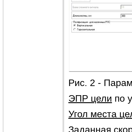
Рис. 2 - Пара
ЭПР цели
по у
Угол места це
Заданная ско