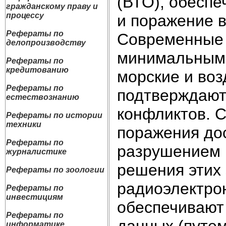
(ВТО), обесп
гражданскому праву и
процессу
и поражение в
Рефераты по
Современные 
делопроизводству
минимальными
Рефераты по
кредитованию
морские и воз
Рефераты по
подтверждают
естествознанию
конфликтов. 
Рефераты по истории
техники
поражения до
Рефераты по
разрушением 
журналистике
решения этих
Рефераты по зоологии
радиоэлектро
Рефераты по
инвестициям
обеспечивают
Рефераты по
данных (путем
информатике