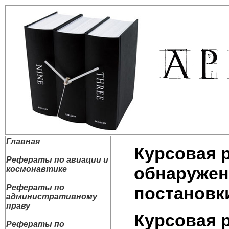
Главная
Курсовая 
Рефераты по авиации и
обнаружен
космонавтике
Рефераты по
постановк
административному
праву
Курсовая 
Рефераты по