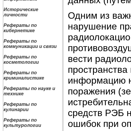
Исторические
Одним из важ
личности
нарушение пр
Рефераты по
кибернетике
радиолокацио
Рефераты по
противовозду
коммуникации и связи
вести радиол
Рефераты по
косметологии
пространства 
Рефераты по
информацию н
криминалистике
поражения (з
Рефераты по науке и
технике
истребительна
Рефераты по
кулинарии
средств РЭБ 
Рефераты по
ошибок при о
культурологии