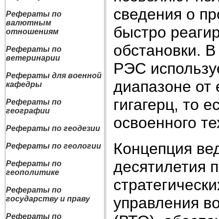
сведения о пр
Рефераты по
валютным
быстро реаги
отношениям
обстановки. 
Рефераты по
ветеринарии
РЭС использу
Рефераты для военной
диапазоне от 
кафедры
гигагерц, то е
Рефераты по
географии
освоенного те
Рефераты по геодезии
Концепция ве
Рефераты по геологии
десятилетия 
Рефераты по
геополитике
стратегически
Рефераты по
управления во
государству и праву
Рефераты по