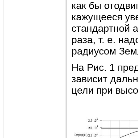
как бы отодви
кажущееся ув
стандартной а
раза, т. е. н
радиусом Зем
На Рис. 1 пре
зависит даль
цели при высо