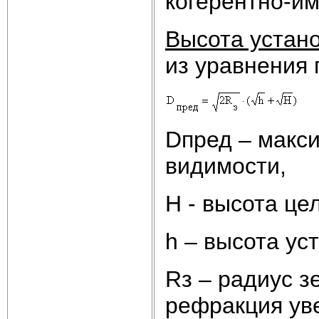
когерентно-и
Высота устан
из уравнения 
Dпред – макс
видимости,
H - высота це
h – высота ус
Rз – радиус з
рефракция ув