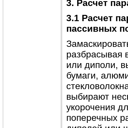
3. Расчет п
3.1 Расчет п
пассивных п
Замаскировать
разбрасывая 
или диполи, 
бумаги, алюм
стекловолокн
выбирают нес
укорочения дл
поперечных ра