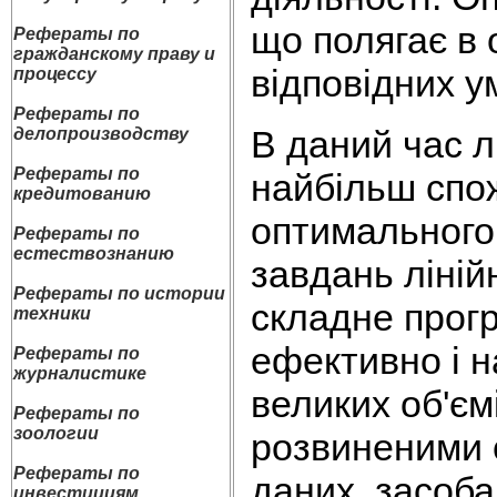
що полягає в 
Рефераты по
гражданскому праву и
відповідних у
процессу
Рефераты по
В даний час л
делопроизводству
Рефераты по
найбільш спож
кредитованию
оптимального
Рефераты по
естествознанию
завдань ліні
Рефераты по истории
складне прог
техники
ефективно і н
Рефераты по
журналистике
великих об'єм
Рефераты по
зоологии
розвиненими 
Рефераты по
даних, засоба
инвестициям