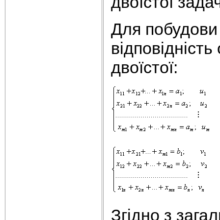
двоїстої зада
Для побудови 
відповідність
двоїстої:
Згідно з зага