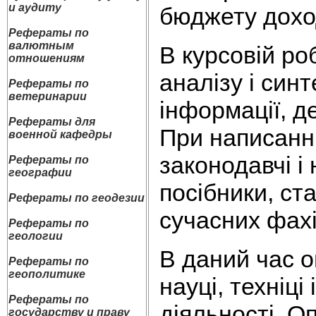
и аудиту
бюджету доход
Рефераты по
валютным
В курсовій ро
отношениям
аналізу і синт
Рефераты по
ветеринарии
інформації, де
Рефераты для
При написанні
военной кафедры
законодавчі і
Рефераты по
географии
посібники, ста
Рефераты по геодезии
сучасних фахі
Рефераты по
геологии
В даний час о
Рефераты по
геополитике
науці, техніці
Рефераты по
діяльності. О
государству и праву