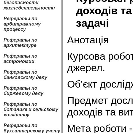
безопасности
доходів т
жизнедеятельности
Рефераты по
задачі
арбитражному
процессу
Анотація
Рефераты по
архитектуре
Курсова робота
Рефераты по
астрономии
джерел.
Рефераты по
банковскому делу
Об’єкт дослід
Рефераты по
биржевому делу
Предмет досл
Рефераты по
доходів та ви
ботанике и сельскому
хозяйству
Мета роботи -
Рефераты по
бухгалтерскому учету