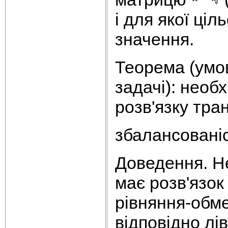
і для якої ці
значення.
Теорема (умов
задачі): необ
розв'язку транс
збалансовані
Доведення. Нео
має розв'язо
рівняння-обме
відповідно лів