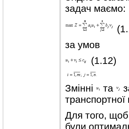
задач маємо:
(1.
за умов
(1.12)
Змінні
та
з
транспортної 
Для того, щоб
були оптималь