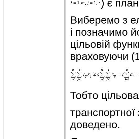
) є пла
Виберемо з е
і позначимо й
цільовій функц
враховуючи (1
Тобто цільова
транспортної
доведено.