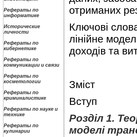
отриманих рез
Рефераты по
информатике
Ключові слова
Исторические
личности
лінійне моде
Рефераты по
доходів та вит
кибернетике
Рефераты по
коммуникации и связи
Рефераты по
Зміст
косметологии
Рефераты по
Вступ
криминалистике
Рефераты по науке и
технике
Розділ 1. Т
Рефераты по
моделі тран
кулинарии