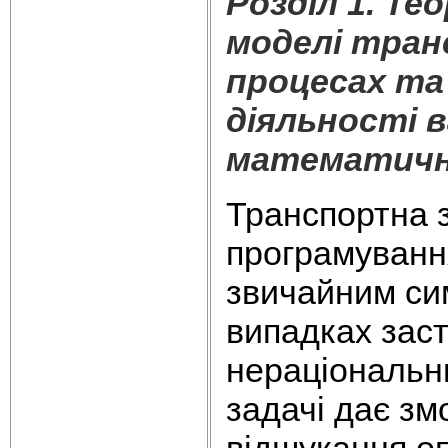
Розділ 1. Т
моделі тран
процесах та
діяльності в
математична
Транспортна 
програмування
звичайним си
випадках заст
нераціональн
задачі дає зм
відшукання оп