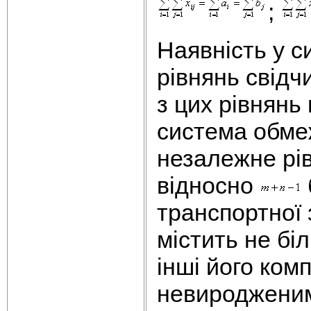
;
Наявність у 
рівнянь свідч
з цих рівнянь
система обме
незалежне рів
відносно
транспортної 
містить не бі
інші його ком
невиродженим.