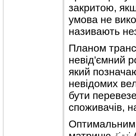
закритою, якщ
умова не вико
називають не
Планом транс
невід'ємний ро
який познача
невідомих ве
бути перевезе
споживачів, 
Оптимальним 
матрицю