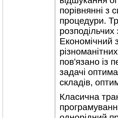
порівнянні з
процедури. Т
розподільчих 
Економічний з
різноманітни
пов'язано із 
задачі оптим
складів, опти
Класична тран
програмуванн
однорідний пр