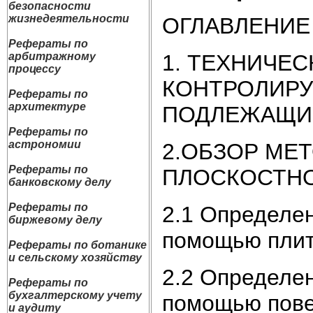
безопасности
жизнедеятельности
ОГЛАВЛЕНИЕ
Рефераты по
1. ТЕХНИЧЕ
арбитражному
процессу
КОНТРОЛИРУ
Рефераты по
архитектуре
ПОДЛЕЖАЩИ
Рефераты по
астрономии
2.ОБЗОР МЕ
Рефераты по
ПЛОСКОСТН
банковскому делу
Рефераты по
2.1 Определен
биржевому делу
помощью пли
Рефераты по ботанике
и сельскому хозяйству
2.2 Определен
Рефераты по
бухгалтерскому учету
помощью пове
и аудиту