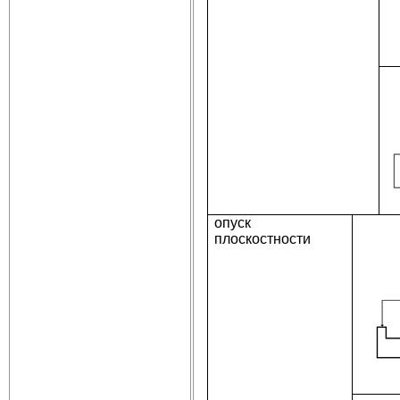
опуск
плоскостности