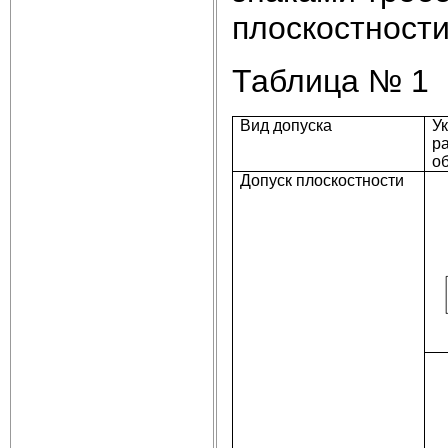
плоскостности
Таблица № 1
Вид допуска
У
р
о
Допуск плоскостности