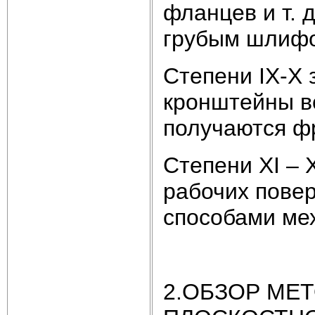
фланцев и т. 
грубым шлифо
Степени IX-X 
кронштейны в
получаются ф
Степени XI – 
рабочих пове
способами ме
2.ОБЗОР МЕ