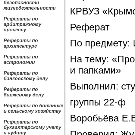
безопасности
жизнедеятельности
КРВУЗ «Крымс
Рефераты по
Реферат
арбитражному
процессу
По предмету:
Рефераты по
архитектуре
На тему: «Пр
Рефераты по
астрономии
и папками»
Рефераты по
банковскому делу
Выполнил: ст
Рефераты по
биржевому делу
группы 22-ф
Рефераты по ботанике
и сельскому хозяйству
Воробьёва Е.В
Рефераты по
бухгалтерскому учету
Проверил: Жу
и аудиту