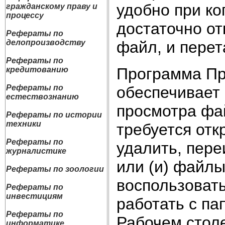
удобно при к
гражданскому праву и
процессу
достаточно о
Рефераты по
файл, и перет
делопроизводству
Рефераты по
Программа Пр
кредитованию
обеспечивает
Рефераты по
естествознанию
просмотра фай
Рефераты по истории
техники
требуется отк
Рефераты по
удалить, пере
журналистике
или (и) файлы
Рефераты по зоологии
воспользоват
Рефераты по
инвестициям
работать с п
Рефераты по
Рабочем стол
информатике