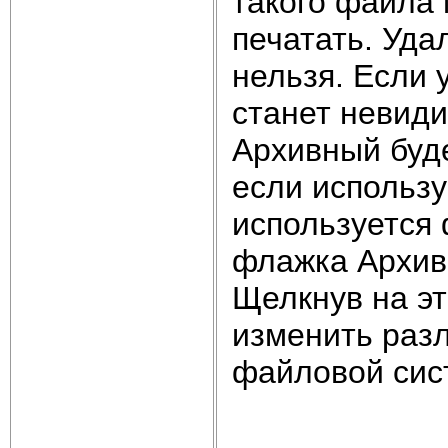
такого файла
печатать. Уд
нельзя. Если 
станет невид
Архивный буде
если использ
используется
флажка Архив
Щелкнув на эт
изменить раз
файловой сис