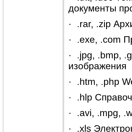
документы пр
· .rar, .zip А
· .exe, .com 
· .jpg, .bmp, 
изображения
· .htm, .php 
· .hlp Справ
· .avi, .mpg,
· .xls Электр