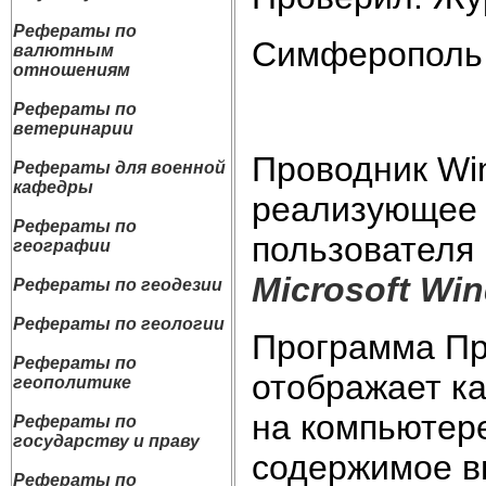
Рефераты по
Симферополь
валютным
отношениям
Рефераты по
ветеринарии
Проводник Wi
Рефераты для военной
кафедры
реализующее 
Рефераты по
пользователя
географии
Microsoft Wi
Рефераты по геодезии
Рефераты по геологии
Программа Пр
Рефераты по
отображает ка
геополитике
на компьютере
Рефераты по
государству и праву
содержимое в
Рефераты по