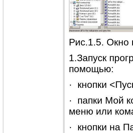
Рис.1.5. Окн
1.Запуск про
помощью:
· кнопки <Пус
· папки Мой к
меню или ком
· кнопки на Па