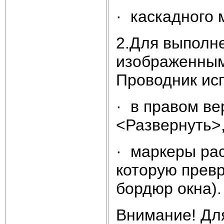
· каскадного
2.Для выполн
изображенным
Проводник ис
· в правом ве
<Развернуть>,
· маркеры рас
которую прев
бордюр окна).
Внимание! Для