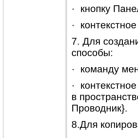
· кнопку Пане
· контекстное
7. Для создан
способы:
· команду ме
· контекстно
в пространст
Проводник}.
8.Для копиро