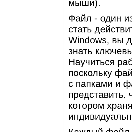
мыши).
Файл - один и
стать действ
Windows, вы 
знать ключев
Научиться раб
поскольку фа
с папками и 
представить, 
котором хран
индивидуальны
Каждый файл 