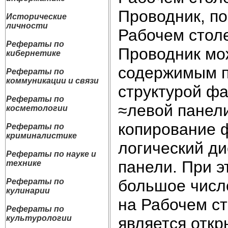
Проводник, по
Исторические
личности
Рабочем столе
Рефераты по
Проводник мо
кибернетике
содержимым п
Рефераты по
коммуникации и связи
структурой ф
Рефераты по
≈левой панели
косметологии
копирование 
Рефераты по
криминалистике
логический ди
Рефераты по науке и
панели. При э
технике
большое число
Рефераты по
кулинарии
на Рабочем с
Рефераты по
культурологии
является откр