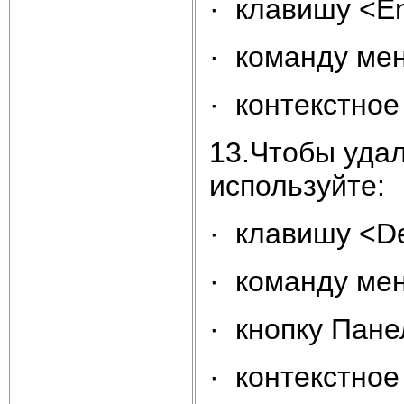
· клавишу <En
· команду ме
· контекстное
13.Чтобы удал
используйте:
· клавишу <De
· команду ме
· кнопку Пане
· контекстное