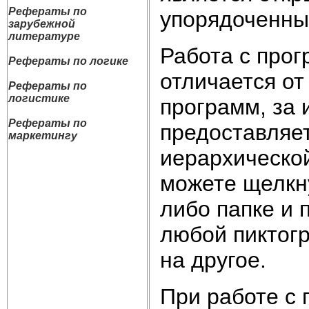
Рефераты по
упорядоченных
зарубежной
литературе
Работа с про
Рефераты по логике
отличается от
Рефераты по
логистике
программ, за 
Рефераты по
предоставляе
маркетингу
иерархическо
можете щелкн
либо папке и 
любой пиктогр
на другое.
При работе с