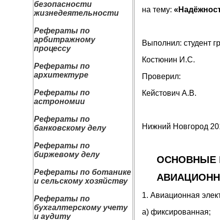
безопасности
на тему:
«Надёжност
жизнедеятельности
Рефераты по
арбитражному
Выполнил: студент г
процессу
Костюнин И.С.
Рефераты по
архитектуре
Проверил:
Рефераты по
Кейстович А.В.
астрономии
Рефераты по
Нижний Новгород 20
банковскому делу
Рефераты по
биржевому делу
ОСНОВНЫЕ 
Рефераты по ботанике
АВИАЦИОНН
и сельскому хозяйству
1. Авиационная элек
Рефераты по
бухгалтерскому учету
а) фиксированная;
и аудиту