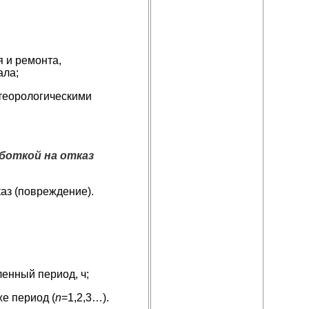
я и ремонта,
ала;
етеорологическими
боткой на отказ
аз (повреждение).
енный период, ч;
же период (
n
=1,2,3…).