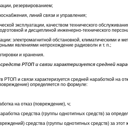
зации, резервированием;
роснабжения, линий связи и управления;
ической эксплуатации, качеством технического обслуживани
дготовкой и дисциплиной инженерно-технического персон
тации: электромагнитной обстановкой, климатическими и м
ными явлениями непрохождение радиоволн и т. п.;
ртировки и хранения.
 средств РТОП и связи характеризуется средней нара
тв РТОП и связи характеризуется средней наработкой на отк
(повреждение) определяется по формуле:
аботка на отказ (повреждение), ч;
аработка средства (группы однотипных средств) за определ
вреждений) средства (группы однотипных средств) за этот 