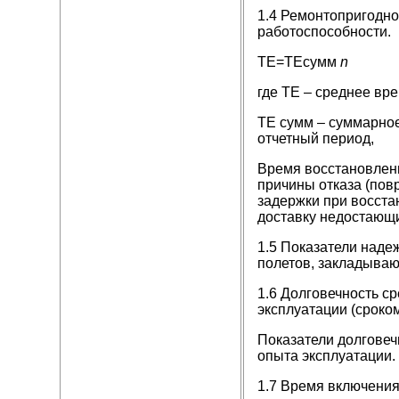
1.4 Ремонтопригодно
работоспособности.
ТЕ=ТЕсумм
n
где ТЕ – среднее вр
ТЕ сумм – суммарное
отчетный период,
Время восстановлени
причины отказа (пов
задержки при восста
доставку недостающи
1.5 Показатели наде
полетов, закладываю
1.6 Долговечность с
эксплуатации (сроко
Показатели долговеч
опыта эксплуатации.
1.7 Время включения