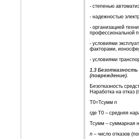
- степенью автомати
- надежностью элект
- организацией техн
профессиональной по
- условиями эксплуа
факторами, ионосфер
- условиями транспо
1.3 Безотказность
(повреждение).
Безотказность средс
Наработка на отказ 
Т0=Тсумм
n
где Т0 – средняя нар
Тсумм – суммарная н
n
– число отказов (по