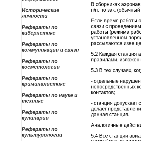
В сборниках аэронав
п/п, по зак. (обычны
Исторические
личности
Если время работы о
связи с проведением
Рефераты по
работы (режима рабо
кибернетике
установленном поряд
рассылаются извещ
Рефераты по
коммуникации и связи
5.2 Каждая станция 
правилами, изложен
Рефераты по
косметологии
5.3 В тех случаях, ког
Рефераты по
- отдельные нарушен
криминалистике
непосредственных к
контактов;
Рефераты по науке и
технике
- станция допускает
делает представлени
Рефераты по
данная станция.
кулинарии
Аналогичные действи
Рефераты по
культурологии
5.4 Все станции ави