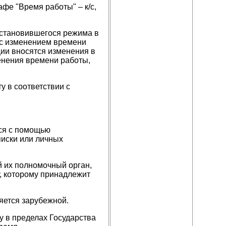
фе "Время работы" – к/с,
установившегося режима в
 с изменением времени
ии вносятся изменения в
менения времени работы,
у в соответствии с
ся с помощью
иски или личных
й их полномочный орган,
, которому принадлежит
яется зарубежной.
у в пределах Государства