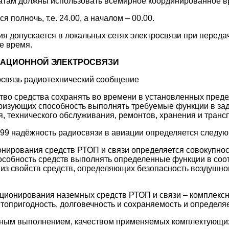
атам должны использовать всемирное координированное в
я полночь, т.е. 24.00, а началом – 00.00.
ия допускается в локальных сетях электросвязи при перед
е время.
АЦИОННОЙ ЭЛЕКТРОСВЯЗИ
освязь радиотехнический сообщение
тво средства сохранять во времени в установленных преде
еризующих способность выполнять требуемые функции в за
, технического обслуживания, ремонтов, хранения и транс
99 надёжность радиосвязи в авиации определяется следую
онирования средств РТОП и связи определяется совокупнос
собность средств выполнять определенные функции в соот
из свойств средств, определяющих безопасность воздушно
ционирования наземных средств РТОП и связи – комплекс
топригодность, долговечность и сохраняемость и определяе
ивным выполнением, качеством применяемых комплектующи