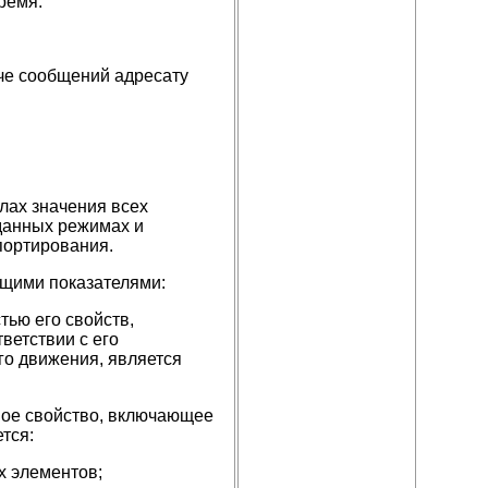
ремя.
аче сообщений адресату
лах значения всех
данных режимах и
портирования.
щими показателями:
тью его свойств,
ветствии с его
го движения, является
ное свойство, включающее
тся:
х элементов;