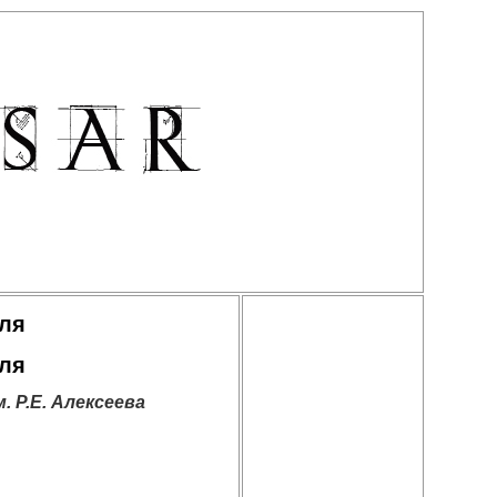
мля
мля
.Е. Алексеева