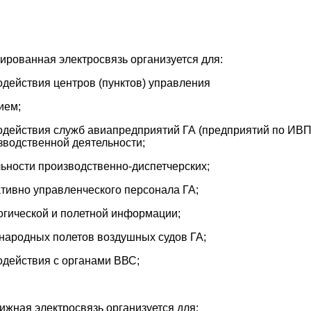
ированная электросвязь организуется для:
одействия центров (пунктов) управления
ием;
одействия служб авиапредприятий ГА (предприятий по ИВП
водственной деятельности;
льности производственно-диспетчерских;
ативно управленческого персонала ГА;
огической и полетной информации;
народных полетов воздушных судов ГА;
одействия с органами ВВС;
ижная электросвязь организуется для: