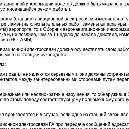
игационной информации полетов должно быть указано в гра
й установившийся режим работы).
ргана (станции) авиационной электросвязи изменяется от 
 регламентных, испытательных работ, замены аппаратуры,
ты) аэропорта, то в Сборник аэронавигационной информац
ке и, не позднее, чем за 1 неделю до начала действия, из
ения (НОТАМЫ).
авиационной электросвязи должна осуществлять свою работ
ными в настоящем руководстве.
да:
ия правил не являются серьезными, они должны устранять
онтактов между заинтересованными сторонами путем переп
 серьезные или неоднократные нарушения, то обнаруживши
е по этому поводу соответствующему полномочному органу
я производятся и в случае, если одна из станций связи явл
ационной электросвязи ГА при передаче сообщений адресат