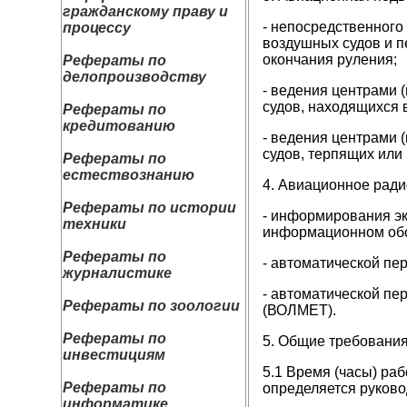
гражданскому праву и
- непосредственного
процессу
воздушных судов и п
окончания руления;
Рефераты по
делопроизводству
- ведения центрами 
судов, находящихся в
Рефераты по
кредитованию
- ведения центрами 
судов, терпящих или
Рефераты по
естествознанию
4. Авиационное ради
Рефераты по истории
- информирования эк
техники
информационном обс
Рефераты по
- автоматической пе
журналистике
- автоматической пе
Рефераты по зоологии
(ВОЛМЕТ).
Рефераты по
5. Общие требования
инвестициям
5.1 Время (часы) ра
Рефераты по
определяется руково
информатике