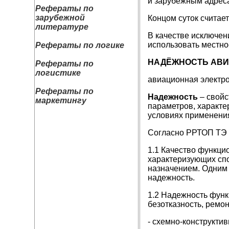
и зарубежным адрес
Рефераты по
зарубежной
Концом суток считаетс
литературе
В качестве исключен
использовать местно
Рефераты по логике
НАДЁЖНОСТЬ АВИ
Рефераты по
логистике
авиационная электр
Рефераты по
Надежность
– свойс
маркетингу
параметров, характ
условиях применения
Согласно РРТОП ТЭ 
1.1 Качество функци
характеризующих спо
назначением. Одним 
надежность.
1.2 Надежность функ
безотказность, ремон
- схемно-конструкт