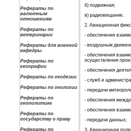
б) подвижная;
Рефераты по
валютным
в) радиовещание.
отношениям
2. Авиационная фикс
Рефераты по
ветеринарии
- обеспечения взаим
- воздушным движен
Рефераты для военной
кафедры
- обеспечения взаим
осуществления произ
Рефераты по
географии
- обеспечения деяте
Рефераты по геодезии
- служб и администр
Рефераты по геологии
- передачи метеорол
Рефераты по
- обеспечения между
геополитике
- обеспечения взаим
Рефераты по
государству и праву
- передачи данных;
Рефераты по
3. Авиационная подв