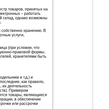
естр товаров, принятых на
лектронных – работать
й склад, однако возможны
.
 собственно хранению. В
ртные услуги,
ица (при условии, что
ционно-правовой формы.
телей, хранителями быть
ильники и т.д.) и
последние, как правило,
 их деятельность
ств). Примером
ятся товары, являющиеся
ерации, в обеспечение
рочки или рассрочки