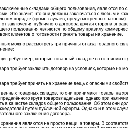
заключённые складами общего пользования, являются по 
ми. Это значит, что они должны заключаться с любым и к
ельном порядке (кроме случаев, предусмотренных законом)
 от заключения публичного договора другая сторона вправе
щего пользования являются по общему правилу коммерчес
воих клиентов о готовности принять товары на хранение.
нных можно рассмотреть три причины отказа товарного скл
анение:
и требует мер, которые товарный склад не в состоянии ос
ара требует заключить договор на условиях, которые не м
ара требует принять на хранение вещь с опасными свойст
твенных товарных складов, то они принимают товары на х
определённого круга товаровладельцев, однако при налич
ать в качестве складов общего пользования. Об этом они 
жедателей путём публичной оферты. Однако и в этом случа
язательного заключения договора.
ранения являются не просто вещи, а товары. В соответстви