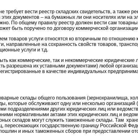
е требует вести реестр складских свидетельств, а также ре
 этих документов – на бумажных ли они носителях или на э
жно. По общему правилу реестр должен вести сам товарны
может быть поручено по договору коммерческой организации
ем товаров услуги относятся ко вторичным по отношению к
ги, направленные на сохранность свойств товаров, транспо
ионные услуги и т.д.
ыть как коммерческие, так и некоммерческие юридические л
сть разрешена их уставными документами) любой организа
регистрированные в качестве индивидуальных предпринима
оварные склады общего пользования (зернохранилища, холод
ы, которые обслуживают одну или несколько организаций (
ми подразделениями других юридических лиц или ведомств,
нними нормативными актами этих юридических лиц и ведом
рных складов могут служить таможенные склады. Там хран
ц, пересекающих государственную границу Российской Фед
ошлин и иных таможенных сборов при предоставлении отс