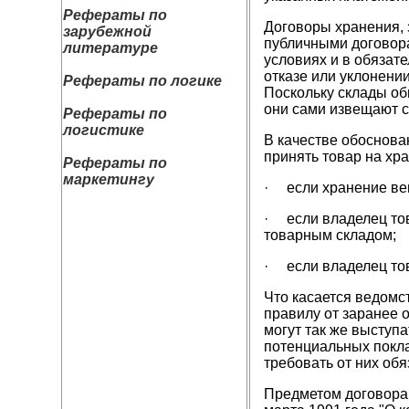
Рефераты по
Договоры хранения, 
зарубежной
публичными договора
литературе
условиях и в обязат
отказе или уклонении
Рефераты по логике
Поскольку склады об
они сами извещают с
Рефераты по
логистике
В качестве обоснова
принять товар на хр
Рефераты по
маркетингу
· если хранение вещ
· если владелец тов
товарным складом;
· если владелец тов
Что касается ведомс
правилу от заранее 
могут так же выступ
потенциальных покла
требовать от них об
Предметом договора х