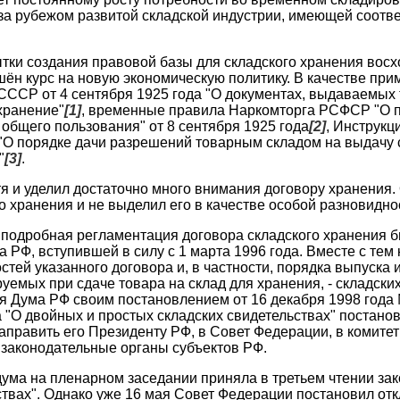
 за рубежом развитой складской индустрии, имеющей соот
тки создания правовой базы для складского хранения восх
шён курс на новую экономическую политику. В качестве пр
ССР от 4 сентября 1925 года "О документах, выдаваемых
хранение"
[1]
, временные правила Наркомторга РСФСР "О п
 общего пользования" от 8 сентября 1925 года
[2]
, Инструк
 "О порядке дачи разрешений товарным складом на выдачу 
"
[3]
.
тя и уделил достаточно много внимания договору хранения.
о хранения и не выделил его в качестве особой разновидно
подробная регламентация договора складского хранения б
 РФ, вступившей в силу с 1 марта 1996 года. Вместе с тем 
остей указанного договора и, в частности, порядка выпуск
уемых при сдаче товара на склад для хранения, - складских
я Дума РФ своим постановлением от 16 декабря 1998 года
 "О двойных и простых складских свидетельствах" постано
направить его Президенту РФ, в Совет Федерации, в комитет
 законодательные органы субъектов РФ.
сдума на пленарном заседании приняла в третьем чтении за
ствах". Однако уже 16 мая Совет Федерации постановил от