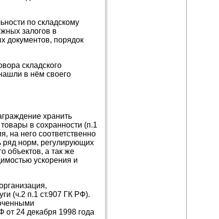
ьности по складскому
ежных залогов в
х документов, порядок
овора складского
 нашли в нём своего
награждение хранить
товары в сохранности (п.1
я, на него соответственно
ь ряд норм, регулирующих
о объектов, а так же
димостью ускорения и
организация,
(ч.2 п.1 ст.907 ГК РФ).
моченными
 от 24 декабря 1998 года