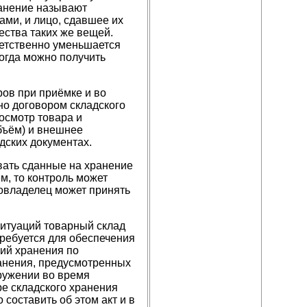
ранение называют
ми, и лицо, сдавшее их
ества таких же вещей.
ветственно уменьшается
огда можно получить
ов при приёмке и во
ено договором складского
осмотр товара и
объём) и внешнее
дских документах.
вать сданные на хранение
м, то контроль может
ровладелец может принять
итуаций товарный склад
требуется для обеспечения
вий хранения по
анения, предусмотренных
ружении во время
е складского хранения
составить об этом акт и в