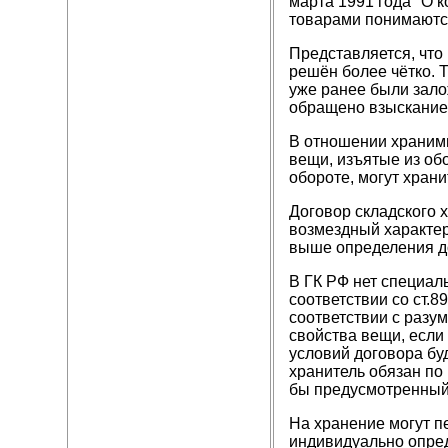
марта 1991 года "О 
товарами понимаются
Представляется, что
решён более чётко. Т
уже ранее были зало
обращено взыскание 
В отношении хранимы
вещи, изъятые из об
обороте, могут хран
Договор складского 
возмездный характер
выше определения до
В ГК РФ нет специал
соответствии со ст.
соответствии с разу
свойства вещи, если 
условий договора бу
хранитель обязан по
бы предусмотренный 
На хранение могут п
индивидуально опре