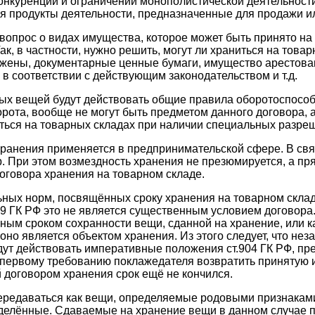
конкуренции и ограничении монополистической деятельност
 продукты деятельности, предназначенные для продажи и
 вопрос о видах имущества, которое может быть принято на
ак, в частности, нужно решить, могут ли храниться на това
жены, документарные ценные бумаги, имущество арестован
в соответствии с действующим законодательством и т.д.
х вещей будут действовать общие правила оборотоспособно
орота, вообще не могут быть предметом данного договора, 
иться на товарных складах при наличии специальных разре
хранения применяется в предпринимательской сфере. В связ
. При этом возмездность хранения не презюмируется, а пря
говора хранения на товарном складе.
ьных норм, посвящённых сроку хранения на товарном склад
899 ГК РФ это не является существенным условием договора
мным сроком сохранности вещи, сданной на хранение, или к
оно является объектом хранения. Из этого следует, что нез
дут действовать императивные положения ст.904 ГК РФ, п
 первому требованию поклажедателя возвратить принятую и
договором хранения срок ещё не кончился.
ередаваться как вещи, определяемые родовыми признаками,
делённые. Сдаваемые на хранение вещи в данном случае 