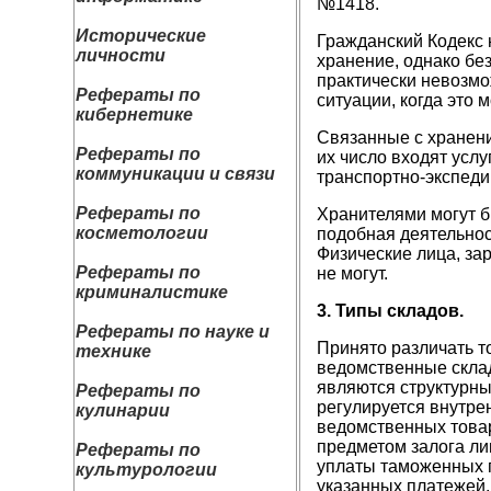
№1418.
Исторические
Гражданский Кодекс н
личности
хранение, однако без
практически невозмо
Рефераты по
ситуации, когда это 
кибернетике
Связанные с хранени
Рефераты по
их число входят услу
коммуникации и связи
транспортно-экспедиц
Рефераты по
Хранителями могут б
косметологии
подобная деятельно
Физические лица, за
Рефераты по
не могут.
криминалистике
3. Типы складов.
Рефераты по науке и
Принято различать т
технике
ведомственные склад
являются структурны
Рефераты по
регулируется внутре
кулинарии
ведомственных това
предметом залога ли
Рефераты по
уплаты таможенных п
культурологии
указанных платежей.