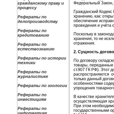
Федеральный Закон, 
гражданскому праву и
процессу
Гражданский Кодекс 
хранению, как: откр
Рефераты по
обеспечение исправн
делопроизводству
проведения и учёта о
Рефераты по
Поскольку в законод
кредитованию
хранения, то не иск
отражения.
Рефераты по
естествознанию
2. Сущность догово
Рефераты по истории
По договору складск
техники
товары, переданные 
ст.907 ГК РФ). Этот 
Рефераты по
распространяются об
журналистике
только данный догово
особенностями содер
Рефераты по зоологии
упрощения товарного
Рефераты по
В качестве хранител
инвестициям
осуществляющая хран
При этом необходим
Рефераты по
государственными ор
информатике