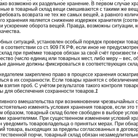
ако возможно их раздельное хранение. В первом случае х
ные в товарный склад вещи смешиваются с такими же веща
ребовать возврата не тех же самых вещей, а равного колич
о хранения является снижение издержек хранителя (соот
 и ускорение оборота вещей. Правда, возможны ситуации, к
качества.
бных ситуаций, установлен особый порядок проверки товар
 в соответствии со ст. 909 ГК РФ, если иное не предусмотр
склад при приёмке товаров обязан за свой счёт произвести 
ество (число единиц или товарных мест, либо меру – вес, 
ые данные должны фиксироваться в соответствующих скла
ажедателем закреплено право в процессе хранения осматри
ься в их сохранности. Если товары хранятся с обезличение
м взятия проб. С учётом результатов такого контроля това
 для обеспечения сохранности товаров.
1
тивного вмешательства при возникновении чрезвычайных с
стоятельно изменять условия хранения товаров, если это 
им образом, товарный склад более свободен в выборе усло
ми хранителями. При существенном изменении условий хр
н уведомить товаровладельца о принятых мерах. При обна
й товара, выходящих за пределы согласованных в договор
тественной порчи, товарный склад обязан незамедлительно 