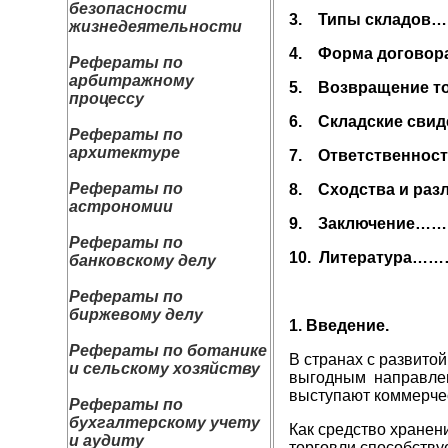
безопасности
3.
Типы склад
жизнедеятельности
4.
Форма дого
Рефераты по
арбитражному
5.
Возвращени
процессу
6.
Складские с
Рефераты по
архитектуре
7.
Ответствен
Рефераты по
8.
Сходства и раз
астрономии
9.
Заключени
Рефераты по
10.
Литератур
банковскому делу
Рефераты по
биржевому делу
1. Введение.
Рефераты по ботанике
В странах с развито
и сельскому хозяйству
выгодным направлен
выступают коммерчес
Рефераты по
бухгалтерскому учету
Как средство хранен
и аудиту
торговли способству