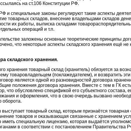
ссылаясь на ст.106 Конституции РФ.
РФ и специальные законы регулируют такие аспекты деятел
ытие товарных складов, внесение владельцами складов ден
ости их работы, выписка складами товарораспорядительны
тдельных операций и т.п.
ательстве заложены основные теоретические принципы дог
лючено, что некоторые аспекты складского хранения ещё не
ра складского хранения.
ого хранения товарный склад (хранитель) обязуется за воз
ему товаровладельцем (поклажедателем), и возвратить эти 
договор является одной из разновидностей договора хранени
щие положения договора хранения. Вместе с тем в ГК ест
р, что обусловлено спецификой его субъектного состава, ег
жания и оформления, что в свою очередь вызвано необхо
 оборота.
я выступает товарный склад, которым признаётся товарная 
ение товаров и оказывающая связанные с хранением услуги 
о иметь специальную лицензию, которая выдаётся уполно
ганами в соответствии с постановлением Правительства РФ