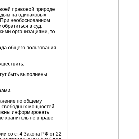
своей правовой природе
аждым на одинаковых
. При необоснованном
 обратиться в суд.
кими организациями, то
ада общего пользования
уществить;
огут быть выполнены
вами.
ранение по общему
ии свободных мощностей
должны информировать
е хранитель не вправе
и со ст.4 Закона РФ от 22