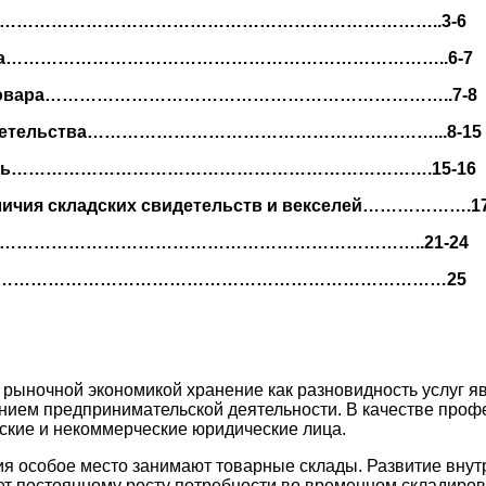
ов……………………………………………………………………..3-6
вора…………………………………………………………………..6-7
е товара……………………………………………………………..7-8
видетельства……………………………………………………...8-15
ность……………………………………………………………….15-16
личия складских свидетельств и векселей……………….17
е……………………………………………………………………..21-24
а…………………………………………………………………………25
й рыночной экономикой хранение как разновидность услуг 
ием предпринимательской деятельности. В качестве проф
кие и некоммерческие юридические лица.
ия особое место занимают товарные склады. Развитие вну
ет постоянному росту потребности во временном складиро