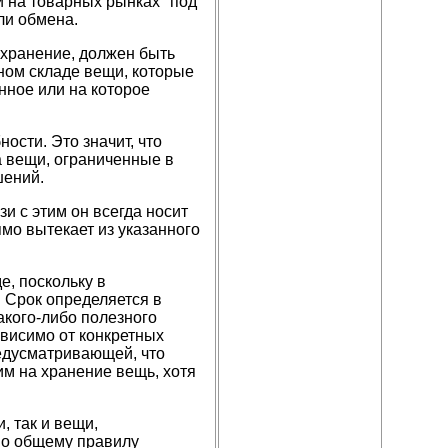
и на товарных рынках" под
ли обмена.
 хранение, должен быть
рном складе вещи, которые
ное или на которое
сти. Это значит, что
а вещи, ограниченные в
шений.
и с этим он всегда носит
мо вытекает из указанного
е, поскольку в
. Срок определяется в
акого-либо полезного
ависимо от конкретных
редусматривающей, что
м на хранение вещь, хотя
 так и вещи,
по общему правилу