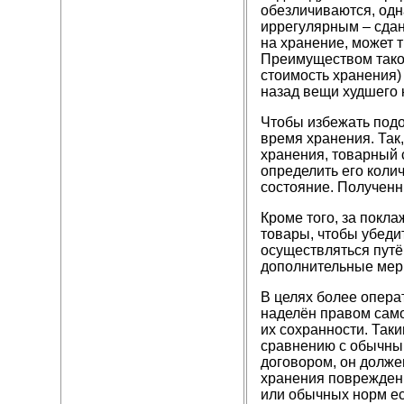
обезличиваются, одн
иррегулярным – сдан
на хранение, может т
Преимуществом таког
стоимость хранения)
назад вещи худшего 
Чтобы избежать подо
время хранения. Так,
хранения, товарный 
определить его колич
состояние. Полученн
Кроме того, за покл
товары, чтобы убедит
осуществляться путё
дополнительные меры
В целях более опера
наделён правом само
их сохранности. Так
сравнению с обычны
договором, он долже
хранения повреждени
или обычных норм ес