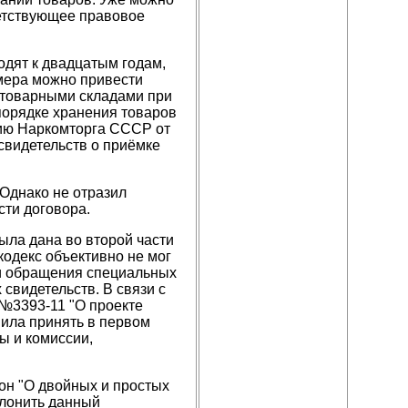
ветствующее правовое
одят к двадцатым годам,
имера можно привести
 товарными складами при
орядке хранения товаров
цию Наркомторга СССР от
свидетельств о приёмке
 Однако не отразил
сти договора.
ыла дана во второй части
кодекс объективно не мог
а и обращения специальных
 свидетельств. В связи с
 №3393-11 "О проекте
вила принять в первом
ы и комиссии,
кон "О двойных и простых
клонить данный