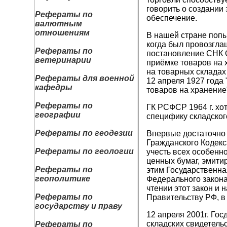
говорить о создании
Рефераты по
обеспечение.
валютным
отношениям
В нашей стране попы
когда был провозгла
Рефераты по
постановление СНК С
ветеринарии
приёмке товаров на 
на товарных складах
Рефераты для военной
12 апреля 1927 года
кафедры
товаров на хранение
Рефераты по
ГК РСФСР 1964 г. хо
географии
специфику складског
Рефераты по геодезии
Впервые достаточно 
Гражданского Кодекса
Рефераты по геологии
учесть всех особенн
ценных бумаг, эмитир
Рефераты по
этим Государственна
геополитике
Федерального закона
чтении этот закон и 
Рефераты по
Правительству РФ, в
государству и праву
12 апреля 2001г. Го
складских свидетель
Рефераты по