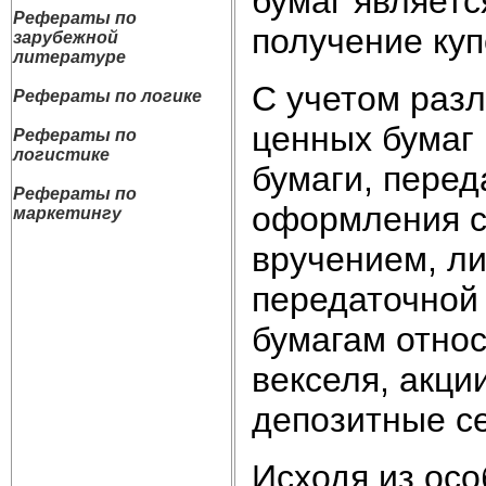
бумаг являетс
Рефераты по
получение куп
зарубежной
литературе
С учетом раз
Рефераты по логике
ценных бумаг
Рефераты по
логистике
бумаги, перед
Рефераты по
оформления с
маркетингу
вручением, ли
передаточной
бумагам относ
векселя, акци
депозитные се
Исходя из ос