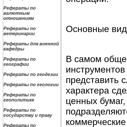
Рефераты по
валютным
отношениям
Основные вид
Рефераты по
ветеринарии
Рефераты для военной
кафедры
В самом обще
Рефераты по
географии
инструментов
Рефераты по геодезии
представить 
Рефераты по геологии
характера сде
Рефераты по
ценных бумаг,
геополитике
подразделяютс
Рефераты по
государству и праву
коммерческие 
Рефераты по