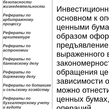
безопасности
жизнедеятельности
Инвестиционн
Рефераты по
основном к о
арбитражному
процессу
ценными бума
Рефераты по
образом офор
архитектуре
предъявление
Рефераты по
астрономии
выраженного в
Рефераты по
закономерност
банковскому делу
обращения це
Рефераты по
биржевому делу
зависимости о
Рефераты по ботанике
можно отнест
и сельскому хозяйству
ценных бумах,
Рефераты по
бухгалтерскому учету
операций.
и аудиту