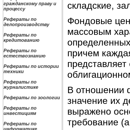
складские, за
гражданскому праву и
процессу
Фондовые ценн
Рефераты по
делопроизводству
массовым хар
Рефераты по
определенных
кредитованию
причем каждая
Рефераты по
естествознанию
представляет
Рефераты по истории
техники
облигационно
Рефераты по
В отношении 
журналистике
Рефераты по зоологии
значение их д
Рефераты по
выражено осн
инвестициям
требование (а
Рефераты по
информатике