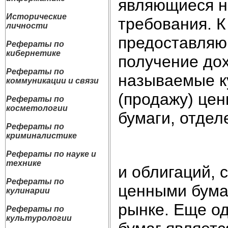
являющиеся н
Исторические
требования. К
личности
предоставляю
Рефераты по
кибернетике
получение дох
Рефераты по
называемые ку
коммуникации и связи
(продажу) це
Рефераты по
косметологии
бумаги, отдел
Рефераты по
криминалистике
Рефераты по науке и
технике
и облигаций,
Рефераты по
ценными бума
кулинарии
рынке. Еще о
Рефераты по
культурологии