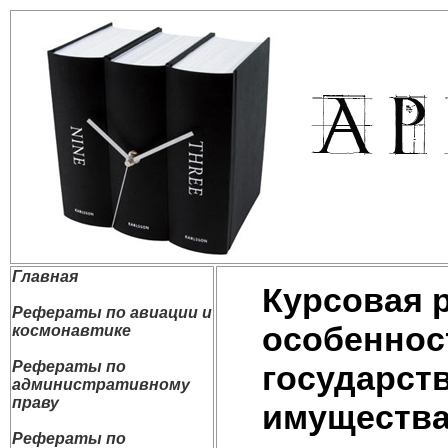
Главная
Курсовая 
Рефераты по авиации и
особеннос
космонавтике
Рефераты по
государст
административному
праву
имущества
Рефераты по