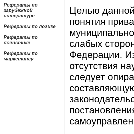
Рефераты по
Целью данной
зарубежной
литературе
понятия прива
Рефераты по логике
муниципально
Рефераты по
слабых сторон
логистике
Федерации. Из
Рефераты по
маркетингу
отсутствия на
следует опир
составляющую
законодательс
постановления
самоуправлен