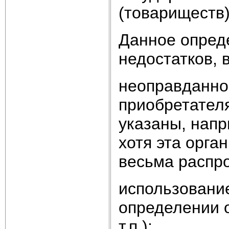
(товариществ)
Данное опред
недостатков, 
неоправданное
приобретател
указаны, нап
хотя эта орг
весьма распр
использовани
определении о
т.п.);