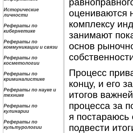
равноправног
Исторические
оцениваются 
личности
комплексу инд
Рефераты по
кибернетике
занимают пок
Рефераты по
основ рыночн
коммуникации и связи
собственност
Рефераты по
косметологии
Процесс прива
Рефераты по
криминалистике
концу, и его 
Рефераты по науке и
итогов важней
технике
процесса за п
Рефераты по
кулинарии
я постараюсь 
Рефераты по
подвести итог
культурологии