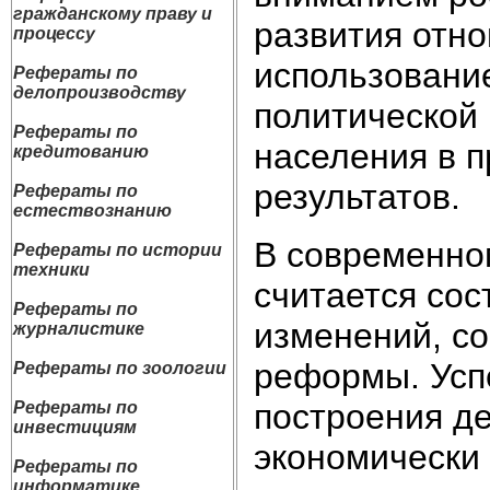
гражданскому праву и
развития отно
процессу
использовани
Рефераты по
делопроизводству
политической 
Рефераты по
населения в п
кредитованию
результатов.
Рефераты по
естествознанию
В современно
Рефераты по истории
техники
считается со
Рефераты по
изменений, с
журналистике
реформы. Усп
Рефераты по зоологии
построения де
Рефераты по
инвестициям
экономически 
Рефераты по
информатике