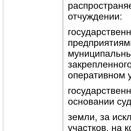
распространя
отчуждении:
государствен
предприятиям
муниципальны
закрепленного
оперативном 
государствен
основании су
земли, за ис
участков, на 