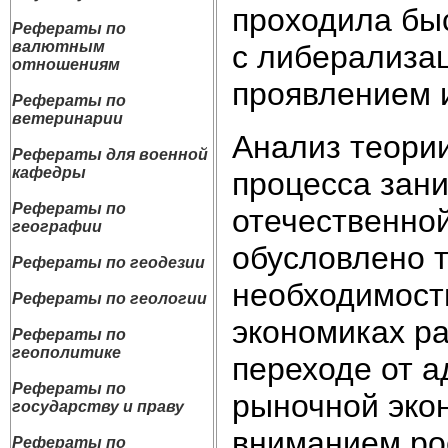
проходила быс
Рефераты по
валютным
с либерализа
отношениям
проявлением 
Рефераты по
ветеринарии
Анализ теории
Рефераты для военной
кафедры
процесса зани
Рефераты по
отечественной
географии
обусловлено 
Рефераты по геодезии
необходимост
Рефераты по геологии
экономиках р
Рефераты по
геополитике
переходе от 
Рефераты по
рыночной эко
государству и праву
вниманием ро
Рефераты по