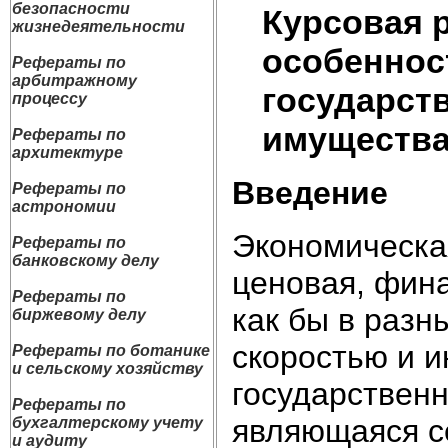
безопасности
Курсовая 
жизнедеятельности
особеннос
Рефераты по
арбитражному
государст
процессу
имущества
Рефераты по
архитектуре
Введение
Рефераты по
астрономии
Экономическая
Рефераты по
банковскому делу
ценовая, фина
Рефераты по
как бы в разн
биржевому делу
скоростью и 
Рефераты по ботанике
и сельскому хозяйству
государствен
Рефераты по
являющаяся с
бухгалтерскому учету
и аудиту