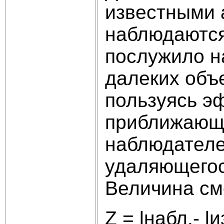
известными 
наблюдаются
послужило н
далеких объ
пользуясь э
приближающе
наблюдателе
удаляющегос
Величина см
Z = lнабл.- l