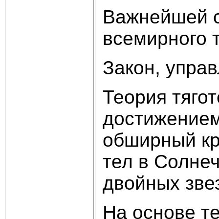
Важнейшей с
всемирного т
Закон, управ
Теория тяго
достижением
обширный кр
тел в Солнеч
двойных звез
На основе т