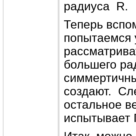
радиуса R.
Теперь вспо
попытаемся 
рассматрива
большего ра
симмертичны
создают. Сл
остальное в
испытывает Г