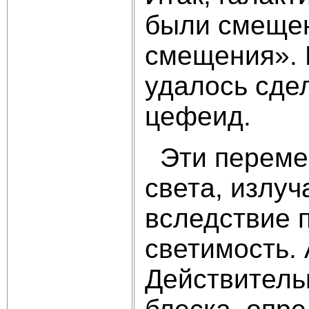
были смещен
смещения». 
удалось сде
цефеид.
Эти перемен
света, излу
вследствие 
светимость.
Действитель