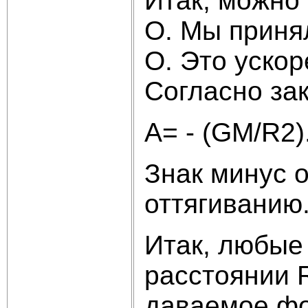
Итак, можно 
О. Мы приня
О. Это уско
Согласно зак
A= - (GM/
Знак минус о
оттягиванию
Итак, любые
расстоянии 
даваемое фо