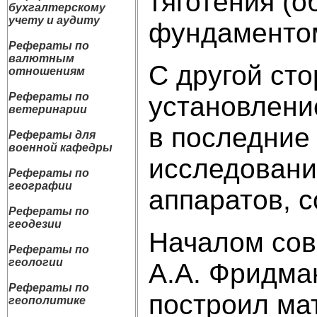
тяготения (
бухгалтерскому
учету и аудиту
фундаментом
Рефераты по
валютным
С другой ст
отношениям
Рефераты по
установлени
ветеринарии
в последние
Рефераты для
военной кафедры
исследовани
Рефераты по
географии
аппаратов, 
Рефераты по
геодезии
Началом сов
Рефераты по
геологии
А.А. Фридман
Рефераты по
построил ма
геополитике