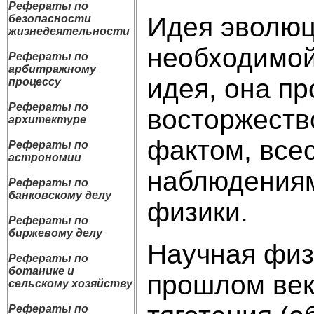
Рефераты по
Идея эволюц
безопасности
жизнедеятельности
необходимой 
Рефераты по
арбитражному
идея, она п
процессу
Рефераты по
восторжеств
архитектуре
фактом, все
Рефераты по
астрономии
наблюдениям
Рефераты по
банковскому делу
физики.
Рефераты по
биржевому делу
Научная физ
Рефераты по
ботанике и
прошлом век
сельскому хозяйству
Рефераты по