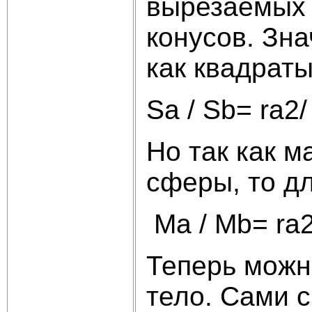
вырезаемых 
конусов. Зн
как квадраты
Sa / Sb= r
Но так как 
сферы, то д
Мa / Мb= ra
Теперь можн
тело. Сами 