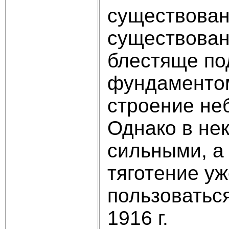
существован
существован
блестяще по
фундаментом
строение не
Однако в нек
сильными, а 
тяготение у
пользоватьс
1916 г.