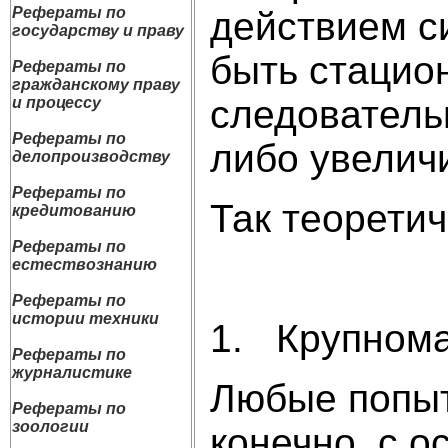
Рефераты по
действием с
государству и праву
быть стацио
Рефераты по
гражданскому праву
следователь
и процессу
Рефераты по
либо увелич
делопроизводству
Рефераты по
Так теорети
кредитованию
Рефераты по
естествознанию
Рефераты по
истории техники
1. Крупнома
Рефераты по
журналистике
Любые попыт
Рефераты по
зоологии
конечно, с 