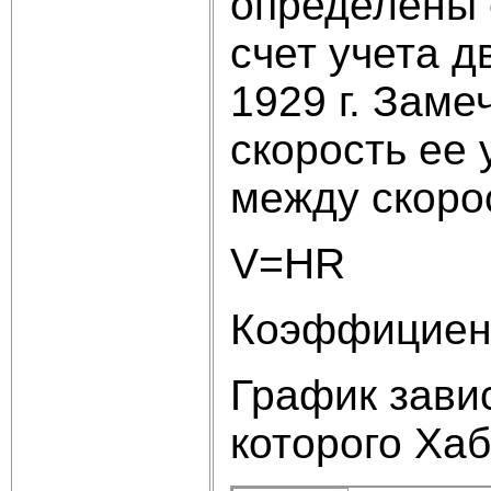
определены 
счет учета д
1929 г. Зам
скорость ее 
между скоро
V=HR (
Коэффициент
График завис
которого Хаб