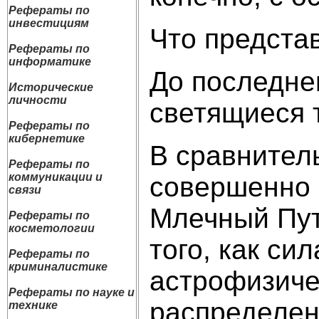
Рефераты по
инвестициям
Что предста
Рефераты по
информатике
До последне
Исторические
личности
светящиеся т
Рефераты по
кибернетике
В сравнител
Рефераты по
коммуникации и
совершенно н
связи
Млечный Пут
Рефераты по
косметологии
того, как с
Рефераты по
криминалистике
астрофизичес
Рефераты по науке и
распределен
технике