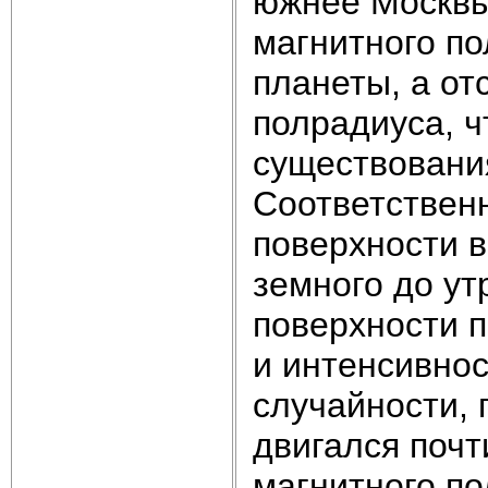
южнее Москвы
магнитного по
планеты, а от
полрадиуса, ч
существования
Соответственн
поверхности в
земного до ут
поверхности п
и интенсивнос
случайности, 
двигался почт
магнитного по