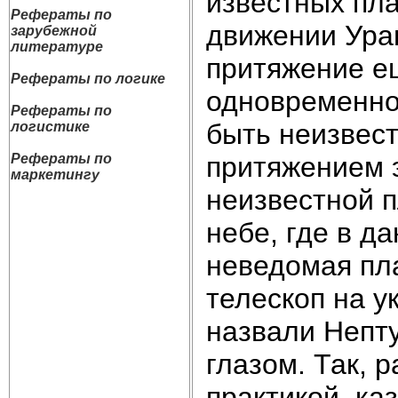
известных пла
Рефераты по
движении Уран
зарубежной
литературе
притяжение ещ
Рефераты по логике
одновременно
Рефераты по
быть неизвес
логистике
притяжением 
Рефераты по
маркетингу
неизвестной п
небе, где в д
неведомая пла
телескоп на у
назвали Непт
глазом. Так, 
практикой, ка