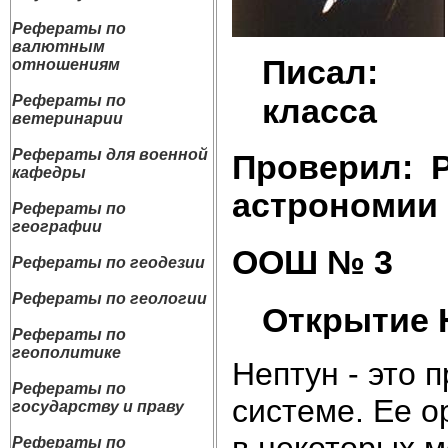
Рефераты по
валютным
Писал: 
отношениям
класса
Рефераты по
ветеринарии
Рефераты для военной
Проверил: 
кафедры
астрономии
Рефераты по
географии
ООШ № 3 20
Рефераты по геодезии
Рефераты по геологии
Открытие 
Рефераты по
геополитике
Нептун - это 
Рефераты по
системе. Ее о
государству и праву
в некоторых м
Рефераты по