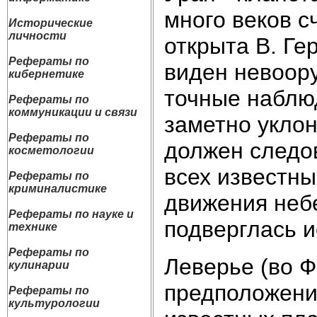
много веков с
Исторические
личности
открыта В. Ге
Рефераты по
виден невоору
кибернетике
точные наблюд
Рефераты по
коммуникации и связи
заметно уклон
Рефераты по
должен следо
косметологии
всех известны
Рефераты по
криминалистике
движения небе
Рефераты по науке и
подверглась 
технике
Рефераты по
Леверье (во Ф
кулинарии
предположение
Рефераты по
культурологии