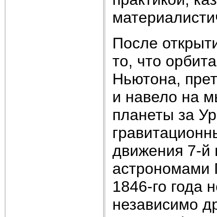
материалистич
После открыт
то, что орбит
Ньютона, пре
и навело на 
планеты за Ур
гравитационн
движения 7-й
астрономами Г
1846-го года 
независимо др