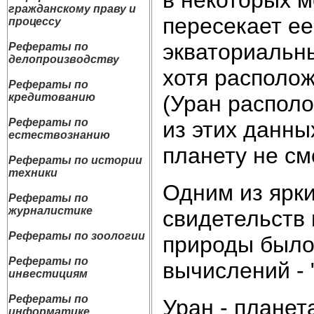
гражданскому праву и
пересекает ее
процессу
экваториальны
Рефераты по
делопроизводству
хотя располож
Рефераты по
(Уран располо
кредитованию
Рефераты по
из этих данны
естествознанию
планету не см
Рефераты по истории
техники
Одним из ярки
Рефераты по
журналистике
свидетельств
Рефераты по зоологии
природы было
Рефераты по
вычислений - 
инвестициям
Рефераты по
Уран - планет
информатике