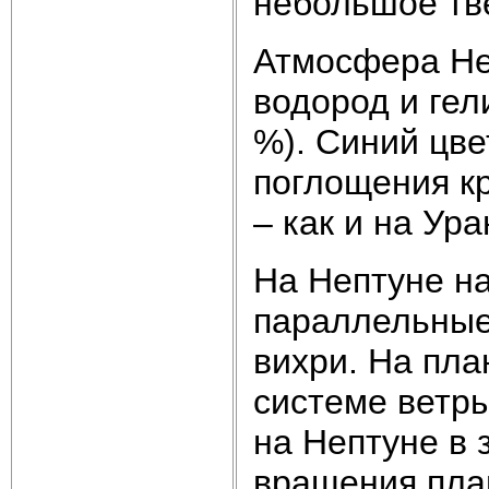
небольшое тве
Атмосфера Неп
водород и гел
%). Синий цве
поглощения кр
– как и на Ура
На Нептуне н
параллельные
вихри. На пл
системе ветры
на Нептуне в 
вращения план