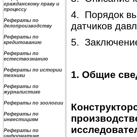
гражданскому праву и
процессу
4. Порядок в
Рефераты по
датчиков дав
делопроизводству
Рефераты по
5. Заключени
кредитованию
Рефераты по
естествознанию
Рефераты по истории
1. Общие св
техники
Рефераты по
журналистике
Рефераты по зоологии
Конструктор
Рефераты по
производств
инвестициям
исследовател
Рефераты по
информатике