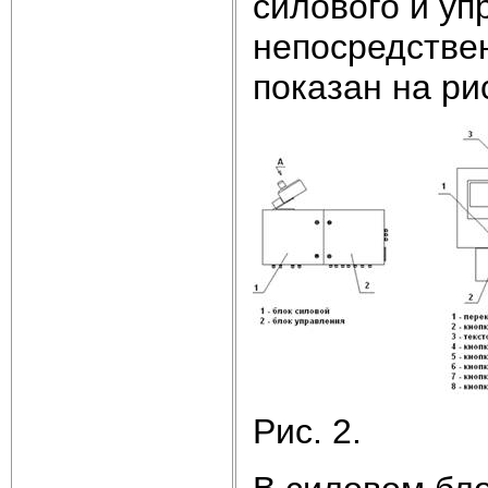
силового и у
непосредствен
показан на рис
Рис. 2.