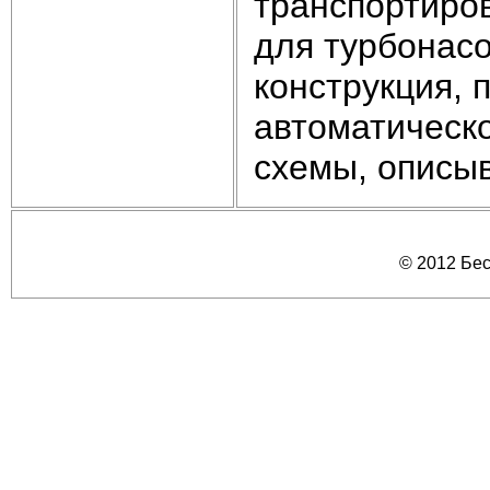
транспортиро
для турбонасо
конструкция, 
автоматическ
схемы, описы
© 2012 Бе