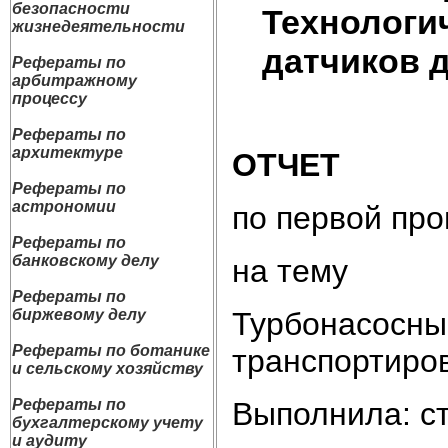
безопасности
Технологи
жизнедеятельности
датчиков 
Рефераты по
арбитражному
процессу
Рефераты по
архитектуре
ОТЧЕТ
Рефераты по
астрономии
по первой про
Рефераты по
банковскому делу
на тему
Рефераты по
биржевому делу
Турбонасосные
Рефераты по ботанике
транспортиров
и сельскому хозяйству
Рефераты по
Выполнила: ст
бухгалтерскому учету
и аудиту