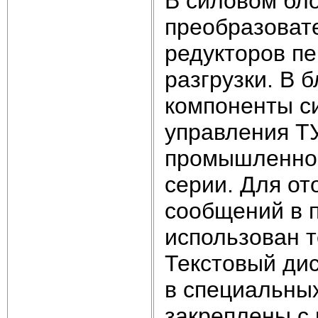
В силовом бл
преобразовате
редукторов п
разгрузки. В
компоненты с
управления ТУ
промышленно
серии. Для о
сообщений в п
использован т
Текстовый ди
в специальных
закреплены с