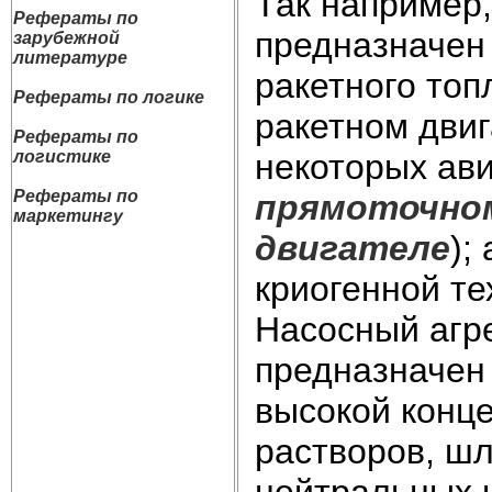
Так например
Рефераты по
предназначен 
зарубежной
литературе
ракетного то
Рефераты по логике
ракетном двиг
Рефераты по
логистике
некоторых ави
Рефераты по
прямоточно
маркетингу
двигателе
);
криогенной т
Насосный агре
предназначен
высокой конц
растворов, шл