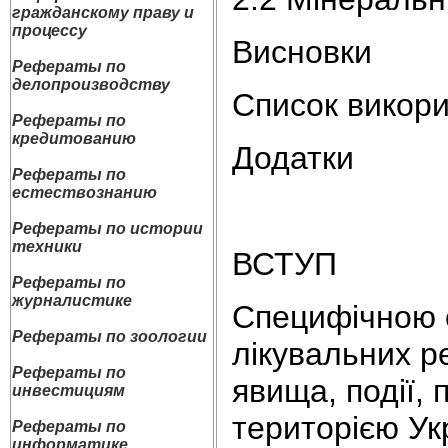
гражданскому праву и
процессу
Висновки
Рефераты по
делопроизводству
Список викори
Рефераты по
кредитованию
Додатки
Рефераты по
естествознанию
Рефераты по истории
техники
ВСТУП
Рефераты по
журналистике
Специфічною 
Рефераты по зоологии
лікувальних ре
Рефераты по
явища, події, 
инвестициям
територією Ук
Рефераты по
информатике