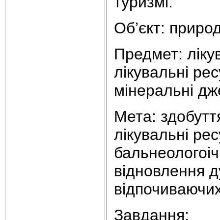
туризмі.
Об’єкт: природ
Предмет: ліку
лікувальні рес
мінеральні дж
Мета: здобутт
лікувальні рес
бальнеологоіч
відновлення д
відпочиваючих
Завдання: