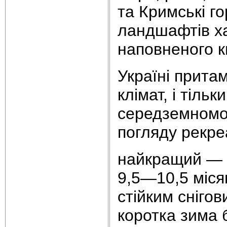
та Кримські г
ландшафтів ха
наповненого ки
Україні прита
клімат, і тіль
середземномор
погляду рекреа
найкращий — с
9,5—10,5 місяц
стійким сніго
коротка зима б