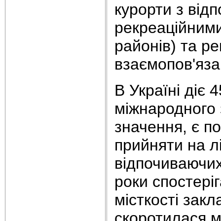
курорти з від
рекреаційними
районів) та р
взаємопов'язан
В Україні діє 
міжнародного 
значення, є по
прийняти на л
відпочиваючих 
роки спостері
місткості закл
скоротилася м