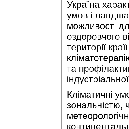
Україна харак
умов і ландшаф
можливості дл
оздоровчого в
території кра
кліматотерапі
та профілакти
індустріальної 
Кліматичні ум
зональністю, 
метеорологічн
континентальн