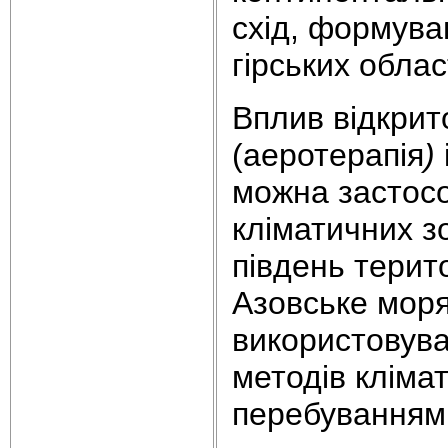
схід, формува
гірських обла
Вплив відкрит
(аеротерапія
)
можна застосов
кліматичних зо
південь терит
Азовське моря
використовува
методів клімат
перебуванням 