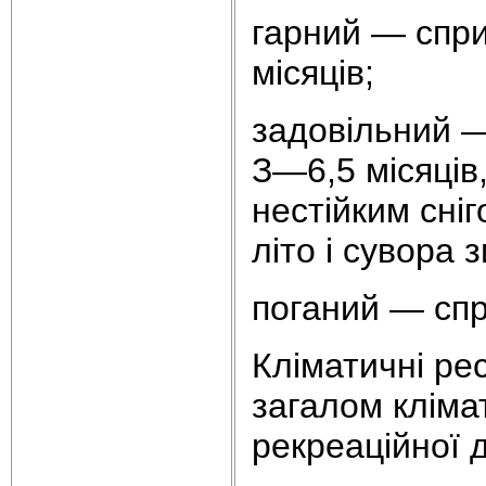
гарний
— спри
місяців;
задовільний
—
З—6,5 місяців
нестійким сні
літо і сувора 
поганий
— спр
Кліматичні рес
загалом кліма
рекреаційної д