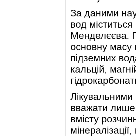
За даними нау
вод міститься
Менделєєва. Г
основну масу 
підземних вода
кальцій, магні
гідрокарбонат
Лікувальними
вважати лише 
вмісту розчинн
мінералізації,