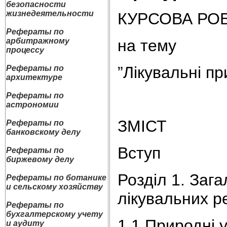
безопасности
жизнедеятельности
КУРСОВА РО
Рефераты по
на тему
арбитражному
процессу
”Лікувальні пр
Рефераты по
архитектуре
Рефераты по
астрономии
ЗМІСТ
Рефераты по
банковскому делу
Вступ
Рефераты по
биржевому делу
Розділ 1. Заг
Рефераты по ботанике
и сельскому хозяйству
лікувальних р
Рефераты по
бухгалтерскому учету
1.1 Природні 
и аудиту