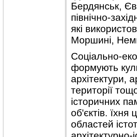
Бердянськ, Євп
північно-захід
які використо
Моршині, Неми
Соціально-еко
формують культ
архітектури, а
території тощо
історичних па
об'єктів. їхня
областей істо
архітектурно-і