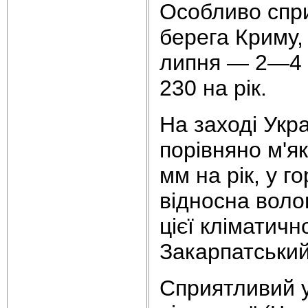
Особливо спри
берега Криму,
липня — 2—4 °
230 на рік.
На заході Укр
порівняно м'я
мм на рік, у 
відносна волог
цієї кліматич
Закарпатський
Сприятливий у