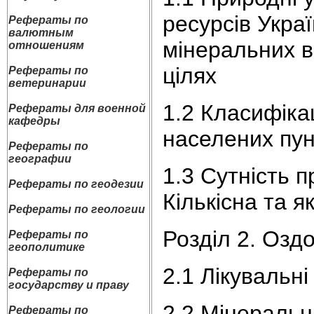
ресурсів Украї
Рефераты по
валютным
мінеральних в
отношениям
цілях
Рефераты по
ветеринарии
1.2 Класифікац
Рефераты для военной
кафедры
населених пун
Рефераты по
географии
1.3 Сутність 
Рефераты по геодезии
Кількісна та я
Рефераты по геологии
Розділ 2. Озд
Рефераты по
геополитике
2.1 Лікувальні
Рефераты по
государству и праву
2.2 Мінеральн
Рефераты по