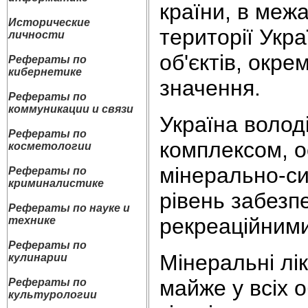
країни, в межа
Исторические
території Укра
личности
об'єктів, окре
Рефераты по
кибернетике
значення.
Рефераты по
коммуникации и связи
Україна волод
Рефераты по
комплексом, о
косметологии
мінерально-си
Рефераты по
криминалистике
рівень забезпе
Рефераты по науке и
рекреаційним
технике
Рефераты по
Мінеральні лі
кулинарии
майже у всіх 
Рефераты по
культурологии