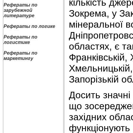
кількість джер
Рефераты по
зарубежной
Зокрема, у За
литературе
мінеральної в
Рефераты по логике
Дніпропетровсь
Рефераты по
логистике
областях, є та
Рефераты по
Франківській, 
маркетингу
Хмельницькій, 
Запорізькій об
Досить значні 
що зосереджен
західних облас
функціонують 