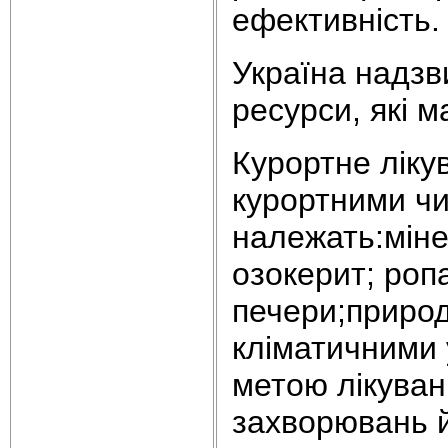
ефективність.
Україна надзв
ресурси, які м
Курортне ліку
курортними чи
належать:мінер
озокерит; ропа
печери;природ
кліматичними 
метою лікуван
захворювань й 