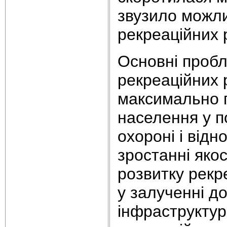
звузило можли
рекреаційних 
Основні проб
рекреаційних 
максимально 
населення у п
охороні і відн
зростанні якос
розвитку рекр
у залученні д
інфраструктур