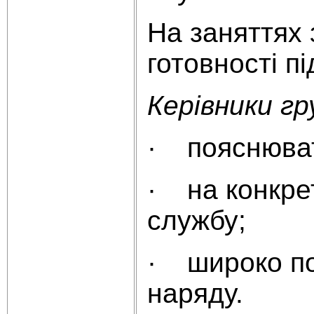
На заняттях 
готовності п
Керівники гр
· пояснюват
· на конкрет
службу;
· широко поп
наряду.