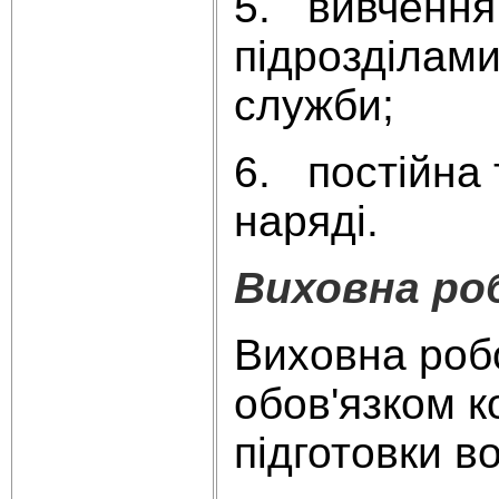
5. вивчення,
підрозділами
служби;
6. постійна 
наряді.
Виховна ро
Виховна робо
обов'язком к
підготовки в