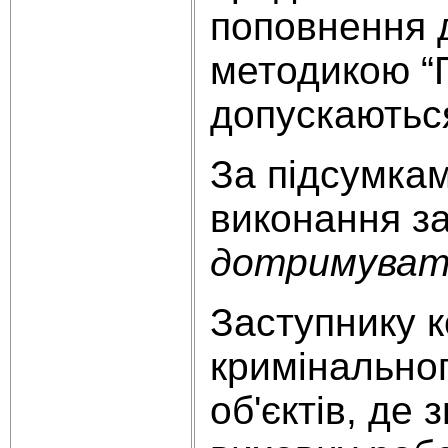
поповнення д
методикою “П
допускаються
За підсумкам
виконання з
дотримувати
Заступнику 
кримінальног
об'єктів, де