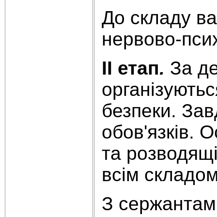
До складу ва
нервово-псих
II етап
.
За де
організуютьс
безпеки. Зав
обов'язків. 
та розводящі
всім складом
З сержантами