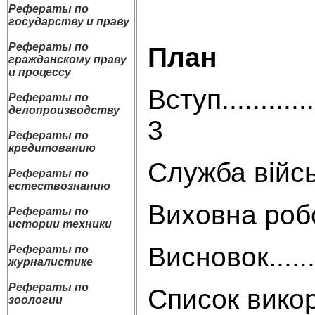
Рефераты по
государству и праву
Рефераты по
План
гражданскому праву
и процессу
Вступ................
Рефераты по
делопроизводству
3
Рефераты по
кредитованию
Служба військ і 
Рефераты по
естествознанию
Виховна робота
Рефераты по
истории техники
Висновок............
Рефераты по
журналистике
Рефераты по
Список використано
зоологии