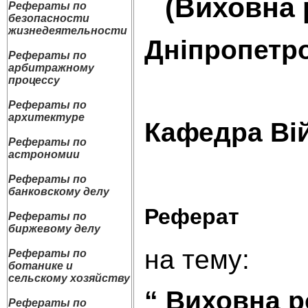
(Виховна 
Рефераты по
безопасности
жизнедеятельности
Дніпропетр
Рефераты по
арбитражному
процессу
Рефераты по
архитектуре
Кафедра
Ві
Рефераты по
астрономии
Рефераты по
банковскому делу
Реферат
Рефераты по
биржевому делу
на тему:
Рефераты по
ботанике и
сельскому хозяйству
“ Виховна р
Рефераты по