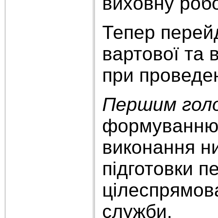
виховну робо
Тепер перейд
вартової та 
при проведен
Першим голо
формуванню 
виконання ни
підготовки п
цілеспрямова
служби.