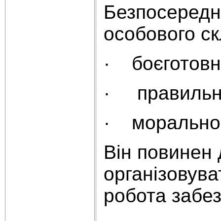
Безпосередні
особового ск
· боєготовні
· правильне
· морально-
Він повинен 
організовува
робота забез