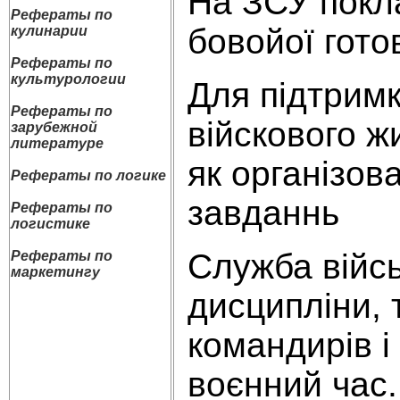
На ЗСУ покла
Рефераты по
бовойої гото
кулинарии
Рефераты по
культурологии
Для підтримк
Рефераты по
війскового ж
зарубежной
литературе
як організов
Рефераты по логике
завданнь
Рефераты по
логистике
Служба війсь
Рефераты по
маркетингу
дисципліни, 
командирів і
воєнний час.