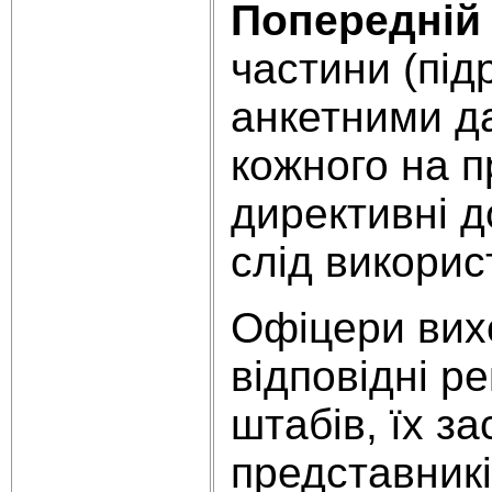
Попередній
частини (під
анкетними да
кожного на п
директивні д
слід викорис
Офіцери вихо
відповідні р
штабів, їх за
представникі