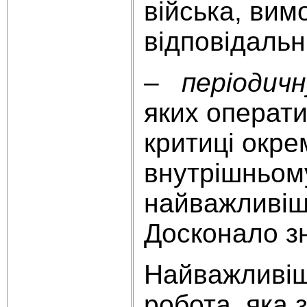
війська, вимо
відповідальн
–
періодичн
яких операти
критиці окре
внутрішньому
найважливіши
Досконало зн
Найважливішо
робота, яка 