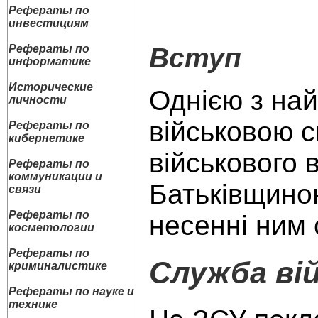
Рефераты по
инвестициям
Рефераты по
Вступ
информатике
Исторические
Однією з най
личности
військовою с
Рефераты по
кибернетике
військового 
Рефераты по
коммуникации и
Батьківщиною
связи
Рефераты по
несенні ним 
косметологии
Рефераты по
Служба вій
криминалистике
Рефераты по науке и
технике