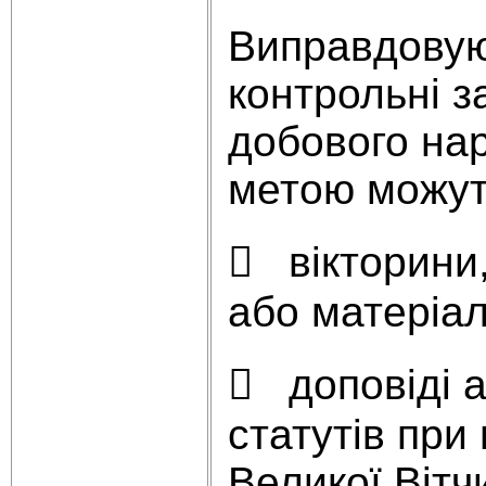
Виправдовуют
контрольні з
добового нар
метою можут
 вікторини,
або матеріа
 доповіді а
статутів при
Великої Вітч