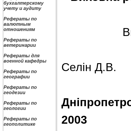
бухгалтерскому
учету и аудиту
Рефераты по
валютным
Викон
отношениям
Рефераты по
ветеринарии
студ
Рефераты для
военной кафедры
Селін Д.В.
Рефераты по
географии
Рефераты по
геодезии
Дніпропетр
Рефераты по
геологии
2003
Рефераты по
геополитике