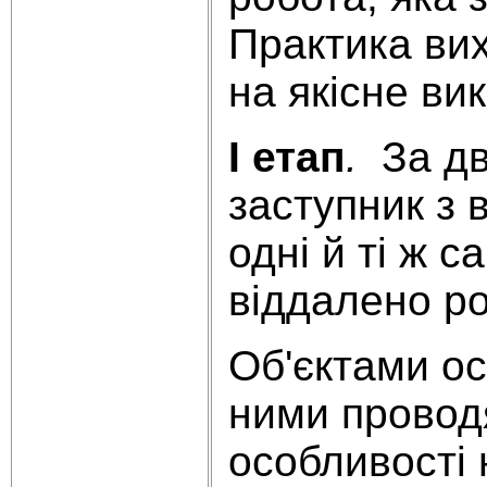
Практика вих
на якісне ви
I етап
.
За два
заступник з 
одні й ті ж 
віддалено ро
Об'єктами ос
ними проводя
особливості 