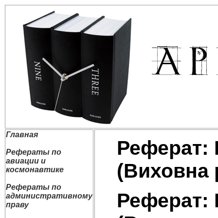
Главная
Реферат: 
Рефераты по
авиации и
(Виховна 
космонавтике
Рефераты по
Реферат: 
административному
праву