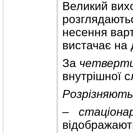
Великий вихо
розглядаютьс
несення варт
вистачає на 
За
четверти
внутрішної с
Розрізняють 
–
стаціонар
відображають