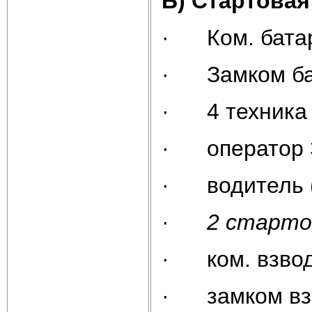
Б) Стартовая
· Ком. батар
· Замком бат
· 4 техника 
· оператор З
· водитель (
·
2 старто
· ком. взвод
· замком взв