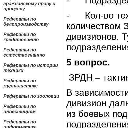
- Подразделе
гражданскому праву и
процессу
- Кол-во тех
Рефераты по
количеством З
делопроизводству
дивизионов. Т
Рефераты по
кредитованию
подразделени
Рефераты по
естествознанию
5 вопрос.
Рефераты по истории
техники
ЗРДН – такти
Рефераты по
журналистике
В зависимости
Рефераты по зоологии
дивизион даль
Рефераты по
из боевых по
инвестициям
подразделени
Рефераты по
информатике