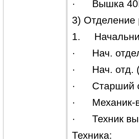
· Вышка 40В
3) Отделение
1. Начальник
· Нач. отдел
· Нач. отд. 
· Старший о
· Механик-в
· Техник выш
Техника: