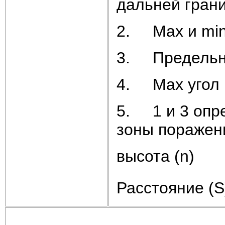
дальней гран
2. Мах и min
3. Предельны
4. Мах угол 
5. 1 и 3 опр
зоны поражен
высота (n)
Расстояние (