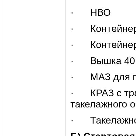
· НВО
· Контейнер 
· Контейнер
· Вышка 40
· МАЗ для п
· КРАЗ с тра
такелажного 
· Такелажно