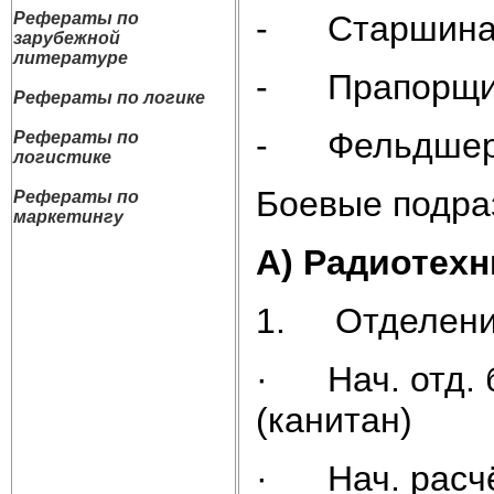
- Старшин
Рефераты по
зарубежной
литературе
- Прапорщи
Рефераты по логике
- Фельдшер-
Рефераты по
логистике
Боевые подра
Рефераты по
маркетингу
А) Радиотехн
1. Отделение
· Нач. отд. 
(канитан)
· Нач. расчё