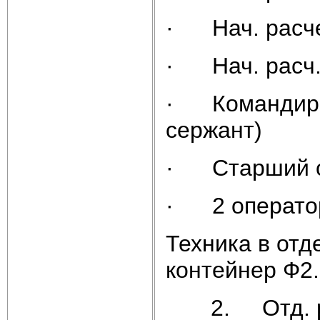
· Нач. расче
· Нач. расч.
· Командир о
сержант)
· Старший о
· 2 оператор
Техника в отд
контейнер Ф2.
2. Отд. рад