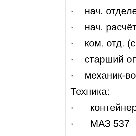
· нач. отделе
· нач. расчёт
· ком. отд. (
· старший оп
· механик-во
Техника:
· контейнер
· МАЗ 537