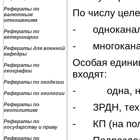
Рефераты по
По числу целе
валютным
отношениям
- однокана
Рефераты по
ветеринарии
- многокан
Рефераты для военной
кафедры
Особая единиц
Рефераты по
географии
входят:
Рефераты по геодезии
- одна, неск
Рефераты по геологии
- ЗРДН, техн
Рефераты по
геополитике
- КП (на пол
Рефераты по
государству и праву
Рефераты по