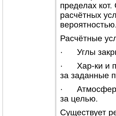
пределах кот.
расчётных ус
вероятностью
Расчётные ус
· Углы закры
· Хар-ки и п
за заданные 
· Атмосферн
за целью.
Существует р