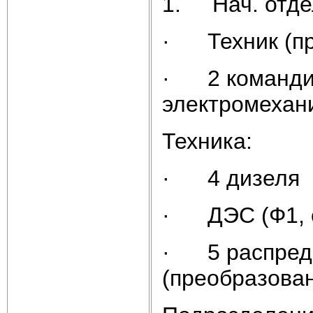
1. Нач. отдел
· Техник (пр
· 2 командир
электромехан
Техника:
· 4 дизеля
· ДЭС (Ф1, с
· 5 распреде
(преобразован