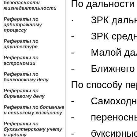
По дальности 
безопасности
жизнедеятельности
· ЗРК дальне
Рефераты по
арбитражному
процессу
- ЗРК средне
Рефераты по
архитектуре
- Малой даль
Рефераты по
астрономии
- Ближнего д
Рефераты по
банковскому делу
По способу пе
Рефераты по
биржевому делу
- Самоходн
Рефераты по ботанике
и сельскому хозяйству
- переносн
Рефераты по
бухгалтерскому учету
- буксирны
и аудиту