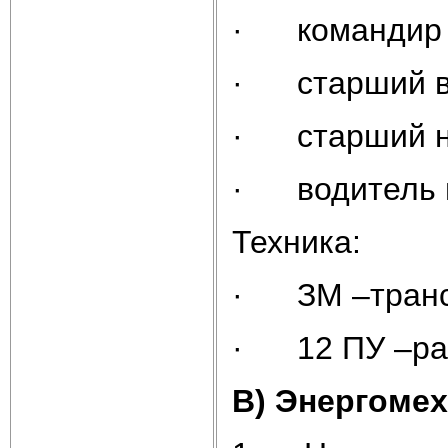
· командир о
· старший в
· старший н
· водитель 
Техника:
· ЗМ –транс
· 12 ПУ –раке
В) Энергомех