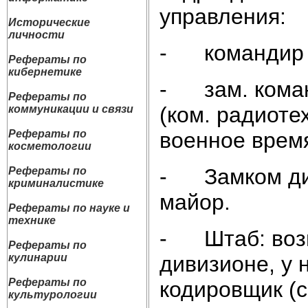
управления:
Исторические
личности
- командир д
Рефераты по
кибернетике
- зам. коман
Рефераты по
(ком. радиоте
коммуникации и связи
военное время
Рефераты по
косметологии
- Замком див
Рефераты по
криминалистике
майор.
Рефераты по науке и
технике
- Штаб: возг
Рефераты по
дивизионе, у 
кулинарии
Рефераты по
кодировщик (с
культурологии