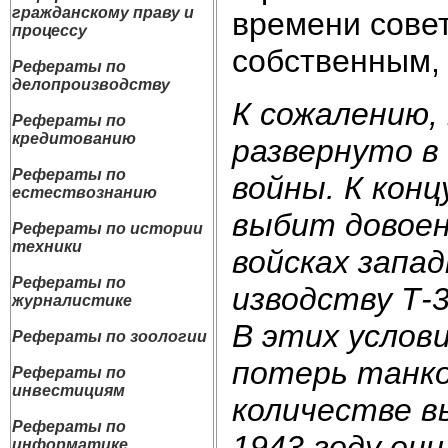
гражданскому праву и
времени совет
процессу
собствен­ным
Рефераты по
делопроизводству
К сожалению,
Рефераты по
кредитованию
развернуто в
Рефераты по
войны. К кон
естествознанию
выбит довоен
Рефераты по истории
техники
войсках запад
Рефераты по
изводству Т-3
журналистике
В этих услови
Рефераты по зоологии
потерь танк
Рефераты по
инвестициям
количестве вы
Рефераты по
1943 году они
информатике