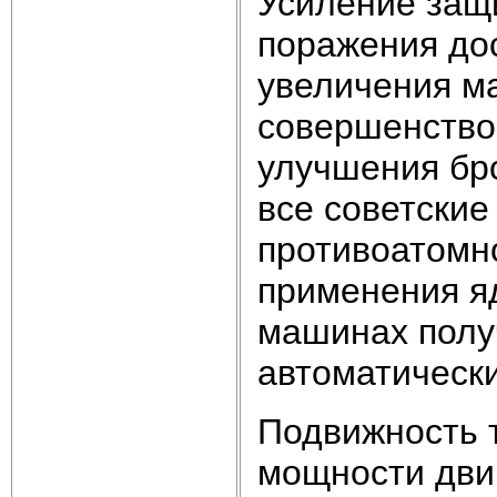
Усиление защ
поражения дос
увеличения м
совершенство
улучшения бро
все советские
противоатомн
применения я
машинах полу
автоматическ
Подвижность 
мощности двиг