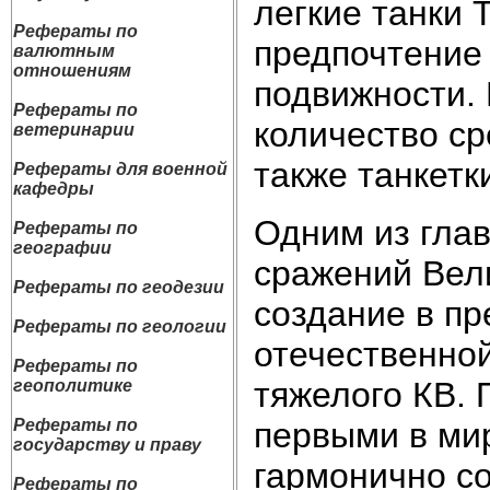
легкие танки Т
Рефераты по
предпочтение
валютным
отношениям
подвижности. 
Рефераты по
количество ср
ветеринарии
также танкетк
Рефераты для военной
кафедры
Одним из гла
Рефераты по
географии
сражений Вели
Рефераты по геодезии
создание в п
Рефераты по геологии
отечествен­но
Рефераты по
тяжелого КВ. 
геополитике
первыми в мир
Рефераты по
государству и праву
гармонично со
Рефераты по