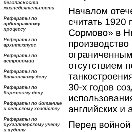
безопасности
жизнедеятельности
Началом отеч
Рефераты по
считать 1920 г
арбитражному
процессу
Сормово» в Н
Рефераты по
производство 
архитектуре
ограниченным
Рефераты по
астрономии
отсутствием п
Рефераты по
танкостроения
банковскому делу
30-х годов со
Рефераты по
биржевому делу
использования
Рефераты по ботанике
английских и 
и сельскому хозяйству
Рефераты по
Перед войной 
бухгалтерскому учету
и аудиту