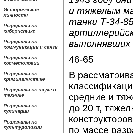
и тяжелым ма
Исторические
личности
танки Т-34-8
Рефераты по
артиллерийск
кибернетике
выполнявших 
Рефераты по
коммуникации и связи
46-65
Рефераты по
косметологии
В рассматрив
Рефераты по
криминалистике
классификация
Рефераты по науке и
средние и тяж
технике
до 20 т, тяже
Рефераты по
кулинарии
конструкторо
Рефераты по
по массе раз
культурологии