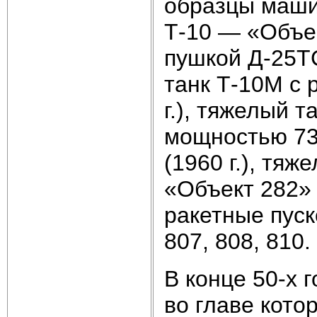
образцы маши
Т-10 — «Объек
пушкой Д-25ТС
танк Т-10М с
г.), тяжелый 
мощностью 735
(1960 г.), тя
«Объект 282» 
ракетные пуск
807, 808, 810.
В конце 50-х 
во главе кото