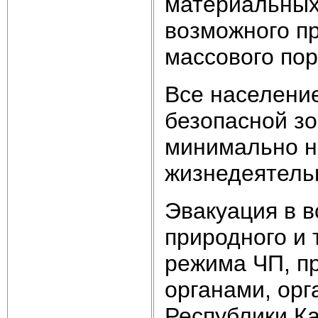
материальных 
возможного п
массового по
Все население
безопасной зо
минимально н
жизнедеятель
Эвакуация в в
природного и 
режима ЧП, п
органами, ор
Республики Ка