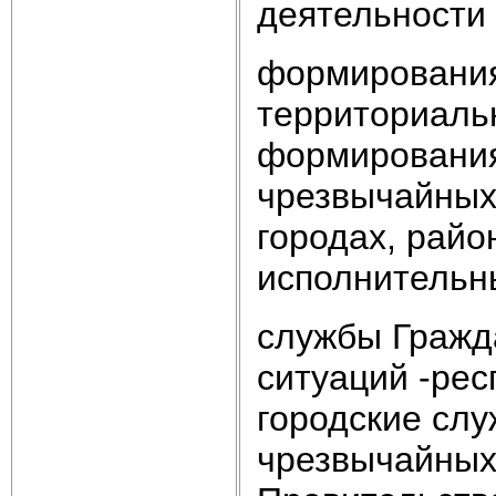
деятельности
формирования
территориаль
формирования
чрезвычайных 
городах, райо
исполнительны
службы Гражд
ситуаций -рес
городские сл
чрезвычайных