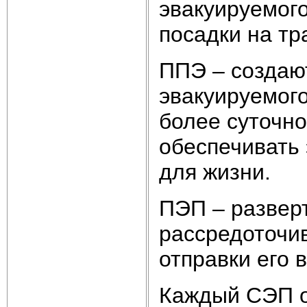
эвакуируемого
посадки на тр
ППЭ – создаю
эвакуируемого
более суточн
обеспечивать
для жизни.
ПЭП – развер
рассредоточив
отправки его 
Каждый СЭП о