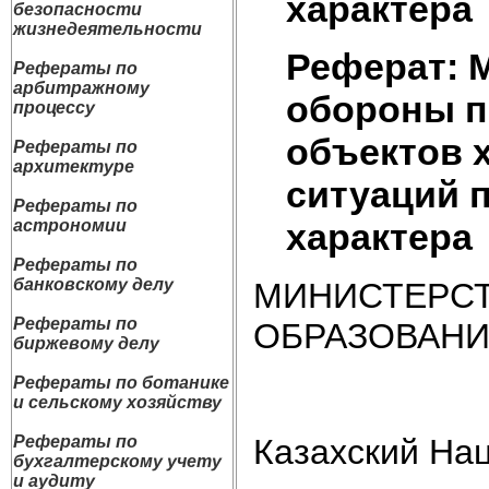
характера
безопасности
жизнедеятельности
Реферат: 
Рефераты по
арбитражному
обороны п
процессу
объектов 
Рефераты по
архитектуре
ситуаций 
Рефераты по
характера
астрономии
Рефераты по
банковскому делу
МИНИСТЕРСТ
Рефераты по
ОБРАЗОВАНИ
биржевому делу
Рефераты по ботанике
и сельскому хозяйству
Казахский На
Рефераты по
бухгалтерскому учету
и аудиту