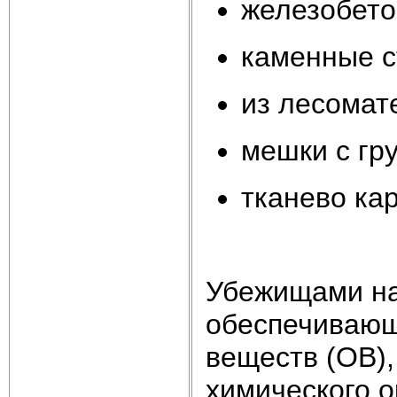
железобето
каменные с
из лесомат
мешки с гр
тканево ка
Убежищами на
обеспечивающ
веществ (ОВ),
химического о