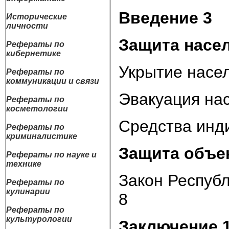
Введение 3
Исторические
личности
Защита насел
Рефераты по
кибернетике
Укрытие насе
Рефераты по
коммуникации и связи
Эвакуация на
Рефераты по
косметологии
Средства инд
Рефераты по
криминалистике
Защита объе
Рефераты по науке и
технике
Закон Республ
Рефераты по
кулинарии
8
Рефераты по
культурологии
Заключение 