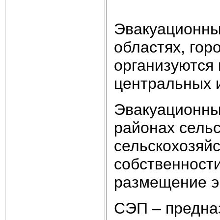
Эвакуационны
областях, гор
организуются 
центральных 
Эвакуационны
районах сельс
сельскохозяй
собственности
размещение э
СЭП – предна