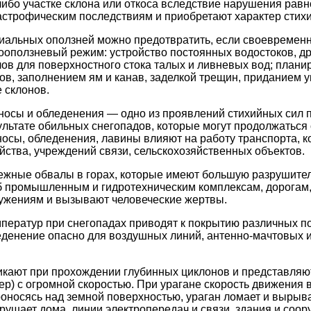
либо участке склона или откоса вследствие нарушения рав
тастрофическим последствиям и приобретают характер стихи
альных оползней можно предотвратить, если своевременн
ооползневый режим: устройство постоянных водостоков, д
лов для поверхностного стока талых и ливневых вод; планир
в, заполнением ям и канав, заделкой трещин, приданием 
 склонов.
осы и обледенения — одно из проявлений стихийных сил 
ультате обильных снегопадов, которые могут продолжаться 
аносы, обледенения, лавины влияют на работу транспорта, 
йства, учреждений связи, сельскохозяйственных объектов.
ежные обвалы в горах, которые имеют большую разрушител
 промышленным и гидротехническим комплексам, дорогам,
ружениям и вызывают человеческие жертвы.
ператур при снегопадах приводят к покрытию различных п
денение опасно для воздушных линий, антенно-мачтовых и
икают при прохождении глубинных циклонов и представляю
ер) с огромной скоростью. При урагане скорость движения 
Проносясь над земной поверхностью, ураган ломает и вырыв
рушает дома, линии электропередач и связи, здания и соор