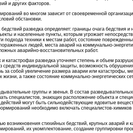
вий и других факторов.
ирований во многом зависит от своевременной организаци
словий обстановки.
 бедствий разведка определяет: границы очага бедствия и 
ъекты и населенные пункты, которым угрожает непосредств
ти подхода техники к местам работ, состояние поврежденны
 пораженных людей, места аварий на коммунально-энергети
ложных аварийно-восстановительных работ.
 и катастрофах разведка уточняет степень и объем разруш
з средств индивидуальной защиты, возможность обрушения
чь за собой увеличение размера аварии или катастрофы, м
х жизни, а также состояние коммунально-энергетических се
едывательные группы и звенья. В состав разведывательн
ать специалистов, знающих расположение объекта и специ
действий могут быть сильнодействующие ядовитые веществ
ормирований необходимо включать специалистов-химиков 
тью возникновения стихийных бедствий, крупных аварий и
мирований, их укомплектование, создание группировки пров