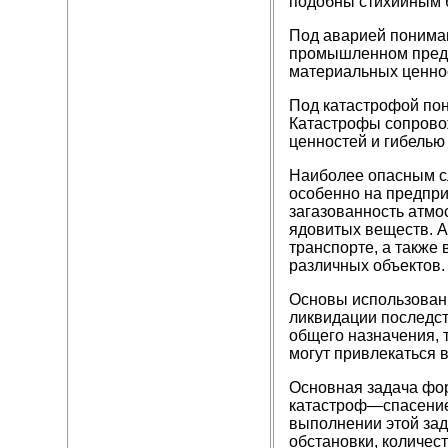
подобны стихийным 
Под аварией понимаю
промышленном предпр
материальных ценно
Под катастрофой пон
Катастрофы сопрово
ценностей и гибелью
Наиболее опасным сл
особенно на предпри
загазованность атмо
ядовитых веществ. А
транспорте, а также
различных объектов.
Основы использовани
ликвидации последст
общего назначения, 
могут привлекаться 
Основная задача фор
катастроф—спасение
выполнении этой зад
обстановки, количес