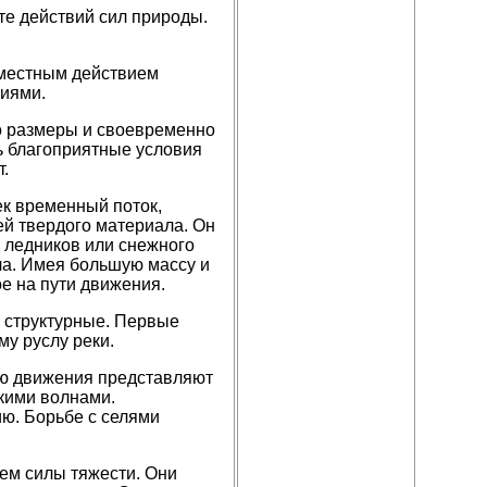
е действий сил природы.
вместным действием
иями.
о размеры и своевременно
ь благоприятные условия
.
к временный поток,
й твердого материала. Он
я ледников или снежного
ла. Имея большую массу и
е на пути движения.
и структурные. Первые
му руслу реки.
ью движения представляют
ькими волнами.
ию. Борьбе с селями
ем силы тяжести. Они