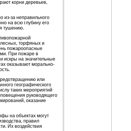
рают корни деревьев,
о из-за неправильного
но на всю глубину его
я тушению.
отивопожарной
 лесных, торфяных и
чень пожароопасные
ми. При пожаре в
и искры на значительные
тах оказывают морально-
ость.
предотвращению или
нного географического
ислу таких мероприятий
 оповещения руководящего
мирований, оказание
офы на объектах могут
изводства, правил
ти. Их воздействия