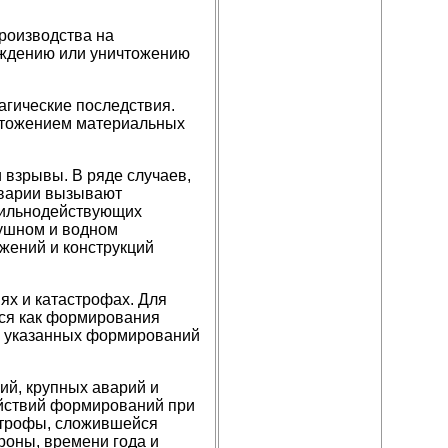
роизводства на
еждению или уничтожению
агические последствия.
чтожением материальных
взрывы. В ряде случаев,
аварии вызывают
 сильнодействующих
душном и водном
ужений и конструкций
ях и катастрофах. Для
ься как формирования
о указанных формирований
ий, крупных аварий и
ействий формирований при
астрофы, сложившейся
роны, времени года и