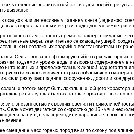
е затопление значительной части суши водой в результат
ыть вызваны:
 осадков или интенсивным таянием снега (ледников), со
дяных заторов; нагонным ветром; подводными землетрясен
огнозировать: установить время, характер, ожидаемые ег
редительные меры, значительно снижающие ущерб, создат
ательных и неотложных аварийно-восстановительных работ
ползни. Сель—внезапно формирующийся в руслах горных ре
езким подъемом уровня воды и высоким содержанием в не
ате интенсивных и продолжительных ливней, бурного таяни
 в русло большого количества рыхлообломочного материа
ия, сели разрушают здания, сооружения, дороги и все друго
 селевые потоки могут быть локальные, общего характера 
ритоков рек и крупных балках, вторые проходят по основно
связи с внезапностью их возникновения и прямолинейност
ь. Сель может двигаться со скоростью до 15 км/ч и нескол
ающиеся на пути, сель переходит и наращивает свою энерг
внимание.
е смещение масс горных пород вниз по склону под влияни