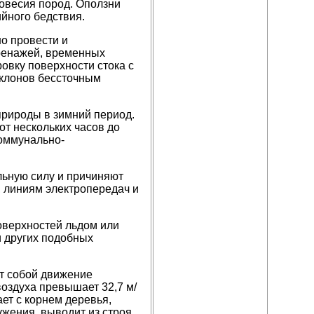
новесия пород. Оползни
йного бедствия.
о провести и
ренажей, временных
овку поверхности стока с
уклонов бессточным
природы в зимний период.
от нескольких часов до
коммунально-
ьную силу и причиняют
 линиям электропередач и
оверхностей льдом или
 других подобных
т собой движение
воздуха превышает 32,7 м/
ает с корнем деревья,
ужения, выводит из строя