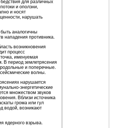
 бедствия для различных
потоки и оползни,
пно и носят
 ценности, нарушать
 быть аналогичны
в нападения противника.
ласть возникновения
дит процесс
точка, именуемая
м. В период землетрясения
продольные и поперечные.
 сейсмические волны.
рясениях нарушается
мунально-энергетические
ется множеством звуков
новения. Вблизи источника
скаты грома или гул
д водой, возникают
ия ядерного взрыва.