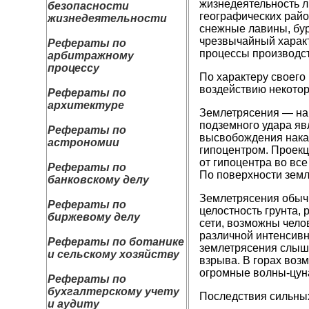
жизнедеятельность л
безопасности
географических райо
жизнедеятельности
снежные лавины, бур
чрезвычайный характ
Рефераты по
процессы производст
арбитражному
процессу
По характеру своего
воздействию некотор
Рефераты по
архитектуре
Землетрясения — на
подземного удара яв
Рефераты по
высвобождения накап
астрономии
гипоцентром. Проекц
от гипоцентра во вс
Рефераты по
По поверхности земл
банковскому делу
Землетрясения обыч
Рефераты по
целостность грунта,
биржевому делу
сети, возможны чело
различной интенсивн
Рефераты по ботанике
землетрясения слышн
и сельскому хозяйству
взрыва. В горах воз
огромные волны-цун
Рефераты по
бухгалтерскому учету
Последствия сильных
и аудиту