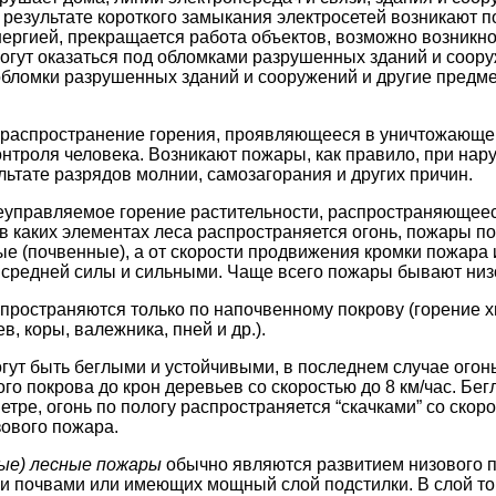
В результате короткого замыкания электросетей возникают 
ергией, прекращается работа объектов, возможно возникн
огут оказаться под обломками разрушенных зданий и соору
бломки разрушенных зданий и сооружений и другие предме
аспространение горения, проявляющееся в уничтожающем
нтроля человека. Возникают пожары, как правило, при на
льтате разрядов молнии, самозагорания и других причин.
еуправляемое горение растительности, распространяющеес
, в каких элементах леса распространяется огонь, пожары п
е (почвенные), а от скорости продвижения кромки пожара
 средней силы и сильными. Чаще всего пожары бывают низ
пространяются только по напочвенному покрову (горение х
в, коры, валежника, пней и др.).
гут быть беглыми и устойчивыми, в последнем случае огон
ого покрова до крон деревьев со скоростью до 8 км/час. Б
етре, огонь по пологу распространяется “скачками” со скоро
ового пожара.
ые) лесные пожары
обычно являются развитием низового п
и почвами или имеющих мощный слой подстилки. В слой то