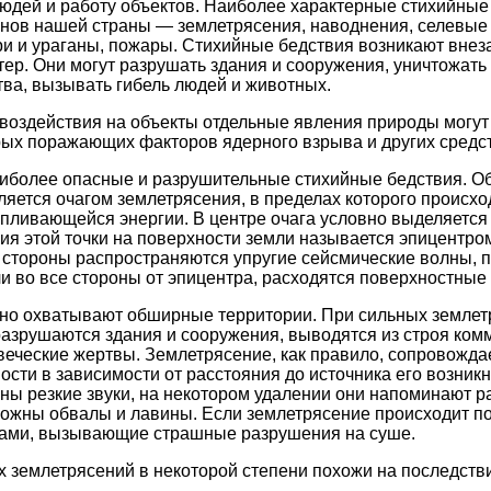
юдей и работу объектов. Наиболее характерные стихийные
нов нашей страны — землетрясения, наводнения, селевые 
и и ураганы, пожары. Стихийные бедствия возникают внеза
ер. Они могут разрушать здания и сооружения, уничтожать
ва, вызывать гибель людей и животных.
 воздействия на объекты отдельные явления природы могут
ых поражающих факторов ядерного взрыва и других средст
иболее опасные и разрушительные стихийные бедствия. Об
ляется очагом землетрясения, в пределах которого происхо
ливающейся энергии. В центре очага условно выделяется 
ия этой точки на поверхности земли называется эпицентро
е стороны распространяются упругие сейсмические волны, 
и во все стороны от эпицентра, расходятся поверхностные
но охватывают обширные территории. При сильных землет
 разрушаются здания и сооружения, выводятся из строя ком
веческие жертвы. Землетрясение, как правило, сопровожда
ости в зависимости от расстояния до источника его возник
ы резкие звуки, на некотором удалении они напоминают ра
можны обвалы и лавины. Если землетрясение происходит по
ами, вызывающие страшные разрушения на суше.
 землетрясений в некоторой степени похожи на последств