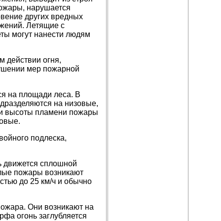
пожары, нарушается
овение других вредных
жений. Летящие с
ты могут нанести людям
 действии огня,
рушении мер пожарной
я на площади леса. В
одразделяются на низовые,
 и высоты пламени пожары
овые.
войного подлеска,
ь движется сплошной
еглые пожары возникают
стью до 25 км/ч и обычно
ожара. Они возникают на
рфа огонь заглубляется