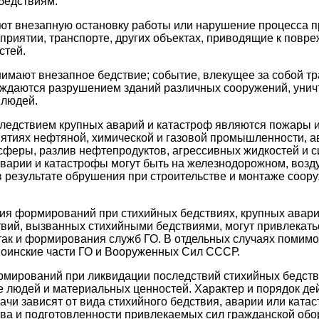
бедствиям.
т внезапную остановку работы или нарушение процесса п
иятии, транспорте, других объектах, приводящие к повр
стей.
имают внезапное бедствие; событие, влекущее за собой тр
ждаются разрушением зданий различных сооружений, уни
 людей.
едствием крупных аварий и катастроф являются пожары и 
ятиях нефтяной, химической и газовой промышленности, 
сферы, разлив нефтепродуктов, агрессивных жидкостей и
варии и катастрофы могут быть на железнодорожном, воз
 в результате обрушения при строительстве и монтаже соор
я формирований при стихийных бедствиях, крупных авари
вий, вызванных стихийными бедствиями, могут привлекат
так и формирования служб ГО. В отдельных случаях помим
воинские части ГО и Вооруженных Сил СССР.
мирований при ликвидации последствий стихийных бедств
 людей и материальных ценностей. Характер и порядок д
ачи зависят от вида стихийного бедствия, аварии или кат
тва и подготовленности привлекаемых сил гражданской обо