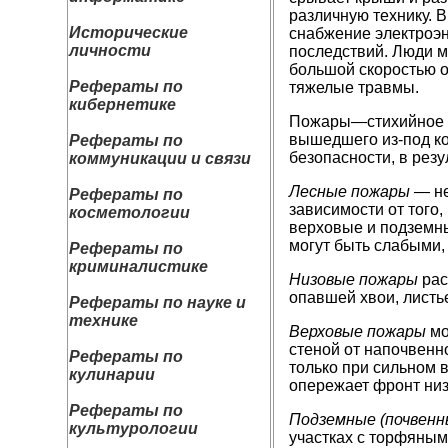
различную технику. 
Исторические
снабжение электроэн
личности
последствий. Люди м
большой скоростью о
Рефераты по
тяжелые травмы.
кибернетике
Пожары—стихийное р
вышедшего из-под ко
Рефераты по
безопасности, в резу
коммуникации и связи
Лесные пожары —
н
Рефераты по
зависимости от того
косметологии
верховые и подземны
могут быть слабыми,
Рефераты по
криминалистике
Низовые пожары
рас
опавшей хвои, листье
Рефераты по науке и
технике
Верховые пожары
мо
стеной от напочвенн
Рефераты по
только при сильном в
кулинарии
опережает фронт низ
Рефераты по
Подземные (почвенн
культурологии
участках с торфяным