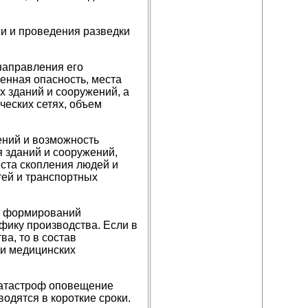
и и проведения разведки
направления его
енная опасность, места
х зданий и сооружений, а
ческих сетях, объем
ений и возможность
 зданий и сооружений,
еста скопления людей и
тей и транспортных
ых формирований
фику производства. Если в
а, то в состав
и медицинских
 катастроф оповещение
одятся в короткие сроки.