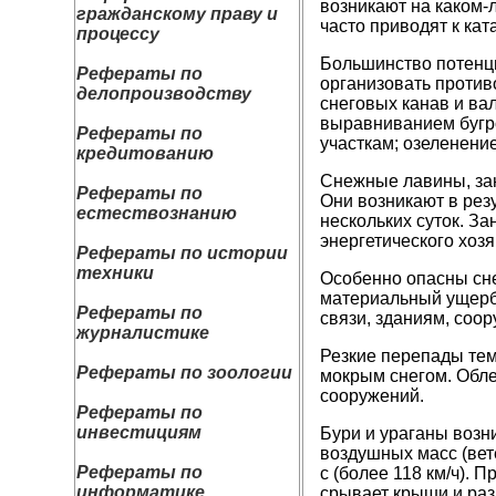
возникают на каком-
гражданскому праву и
часто приводят к ка
процессу
Большинство потенци
Рефераты по
организовать против
делопроизводству
снеговых канав и ва
выравниванием бугро
Рефераты по
участкам; озеленение
кредитованию
Снежные лавины, зан
Рефераты по
Они возникают в рез
естествознанию
нескольких суток. З
энергетического хозя
Рефераты по истории
техники
Особенно опасны сн
материальный ущерб
Рефераты по
связи, зданиям, соо
журналистике
Резкие перепады тем
Рефераты по зоологии
мокрым снегом. Обле
сооружений.
Рефераты по
инвестициям
Бури и ураганы возн
воздушных масс (вет
Рефераты по
с (более 118 км/ч). 
информатике
срывает крыши и раз