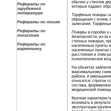
обычно у стволов де
Рефераты по
которые падают, обр
зарубежной
литературе
Торфяные пожары
ча
обращения с огнем, 
Рефераты по логике
залегания. Торфяны
Рефераты по
Пожары в городах и
логистике
безопасности, из-за
степных пожарах, пр
Рефераты по
населенные пункты и
маркетингу
населенных пунктах 
расстояния и этим р
психологическое воз
На объектах заблаг
максимальному сниже
района, и уменьшени
относятся: строгое 
состава, формирован
медицинской помощи
Краткая характерист
возникать в результа
эксплуатации различ