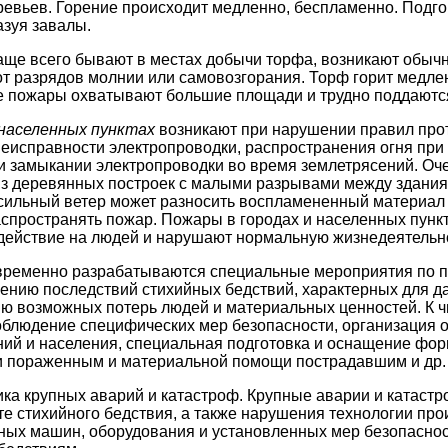
ревьев. Горение происходит медленно, беспламенно. Подго
азуя завалы.
ще всего бывают в местах добычи торфа, возникают обычн
от разрядов молнии или самовозгорания. Торф горит медлен
е пожары охватывают большие площади и трудно поддаютс
 населенных пунктах
возникают при нарушении правил пр
 неисправности электропроводки, распространения огня при
и замыкании электропроводки во время землетрясений. О
з деревянных построек с малыми разрывами между здания
сильный ветер может разносить воспламененный материал 
аспространять пожар. Пожары в городах и населенных пунк
действие на людей и нарушают нормальную жизнедеятельн
овременно разрабатываются специальные мероприятия по 
нию последствий стихийных бедствий, характерных для да
ю возможных потерь людей и материальных ценностей. К ч
соблюдение специфических мер безопасности, организация
ий и населения, специальная подготовка и оснащение фор
 пораженным и материальной помощи пострадавшим и др.
ика крупных аварий и катастроф. Крупные аварии и катастр
те стихийного бедствия, а также нарушения технологии про
ных машин, оборудования и установленных мер безопаснос