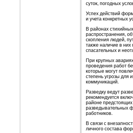
суток, погодных усло
Успех действий форм
и учета конкретных у
В районах стихийных
распространения, об
скопления людей, пу
также наличие в них
спасательных и неот
При крупных авариях
проведения работ бе
которые могут повле
степень угрозы для и
коммуникаций.
Разведку ведут разв
рекомендуется включ
районе предстоящих 
разведывательных ф
работников.
В связи с внезапнос
личного состава фор