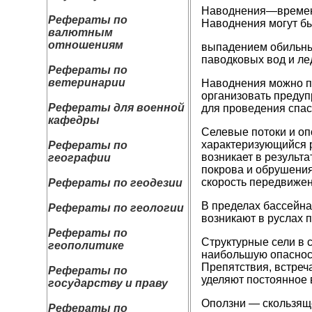
Наводнения—временно
Рефераты по
Наводнения могут б
валютным
отношениям
выпадением обильных
паводковых вод и ле
Рефераты по
ветеринарии
Наводнения можно пр
организовать предуп
Рефераты для военной
для проведения спас
кафедры
Селевые потоки и о
характеризующийся р
Рефераты по
возникает в результ
географии
покрова и обрушения
скорость передвижен
Рефераты по геодезии
В пределах бассейна
Рефераты по геологии
возникают в руслах п
Рефераты по
Структурные сели в 
геополитике
наибольшую опасност
Препятствия, встреч
Рефераты по
уделяют постоянное 
государству и праву
Оползни — скользяще
Рефераты по