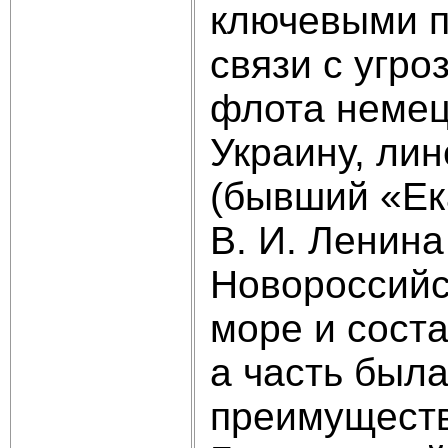
ключевыми п
связи с угро
флота немец
Украину, ли
(бывший «Ека
В. И. Ленин
Новороссийс
море и сост
а часть был
преимуществ