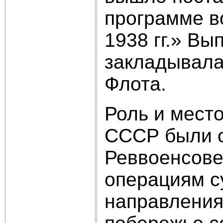
программе в
1938 гг.» Вы
закладывала
Флота.
Роль и мест
СССР были о
Реввоенсове
операциям с
направлениях