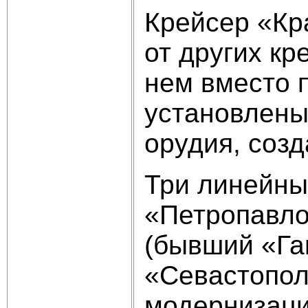
Крейсер «Кр
от других кр
нем вместо 
установлены
орудия, созд
Три линейны
«Петропавло
(бывший «Га
«Се­вастопо
модернизацию