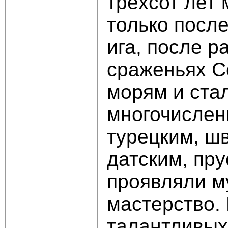
трёхсот лет 
только посл
ига, после р
сраженьях С
морям и ста
многочислен
турецким, ш
датским, пру
проявляли м
мастерство.
талантливых