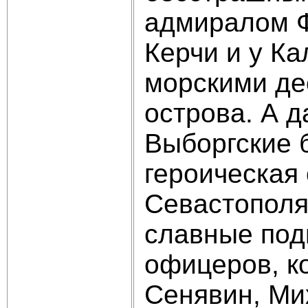
адмиралом Ф
Керчи и у К
морскими де
острова. А д
Выборгские 
героическая
Севастополя
славные подв
офицеров, к
Сенявин, Ми