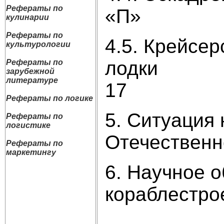
Рефераты по
«П
кулинарии
Рефераты по
4.5. Крейсе
культурологии
л
Рефераты по
зарубежной
литературе
Рефераты по логике
5. Ситуация 
Рефераты по
логистике
Отечеств
Рефераты по
маркетингу
6. Научное 
корабле