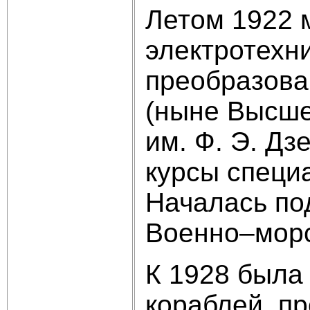
Летом 1922 
электротехн
преобразова
(ныне Высше
им. Ф. Э. Дз
курсы специ
Началась по
Военно–морс
К 1928 была
кораблей, п