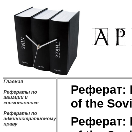
Главная
Реферат: 
Рефераты по
авиации и
of the Sovi
космонавтике
Рефераты по
Реферат: 
административному
праву