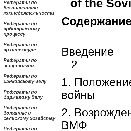
of the Sovi
Рефераты по
безопасности
жизнедеятельности
Содержани
Рефераты по
арбитражному
процессу
Рефераты по
В
архитектуре
Рефераты по
2
астрономии
Рефераты по
1. Положени
банковскому делу
войны
Рефераты по
биржевому делу
Рефераты по
2. Возрожде
ботанике и
сельскому хозяйству
В
Рефераты по