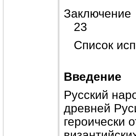
За
23
Список 
2
Введение
Русский нар
древней Рус
героически 
византийски