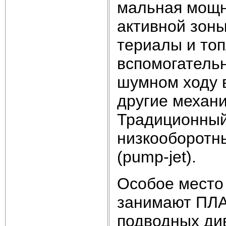
мальная мощно
активной зон
териалы и топ
вспомогатель
шумном ходу 
другие механ
Традиционный
низкооборотн
(pump-jet).
Особое место
занимают ПЛА
подводных див