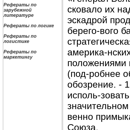
Рефераты по
сковало их на
зарубежной
литературе
эскадрой про
Рефераты по логике
берего-вого б
Рефераты по
стратегическ
логистике
америка-нских
Рефераты по
маркетингу
положениями 
(под-робнее о
обозрение. - 
исполь-зовать
значительном 
венно примык
Союза.