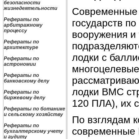
безопасности
жизнедеятельности
Современные 
Рефераты по
государств по
арбитражному
процессу
вооружения и 
Рефераты по
подразделяют
архитектуре
лодки с балли
Рефераты по
астрономии
многоцелевые 
Рефераты по
рассматриваю
банковскому делу
лодки ВМС ст
Рефераты по
биржевому делу
120 ПЛА), их 
Рефераты по ботанике
и сельскому хозяйству
По взглядам 
Рефераты по
современные 
бухгалтерскому учету
и аудиту