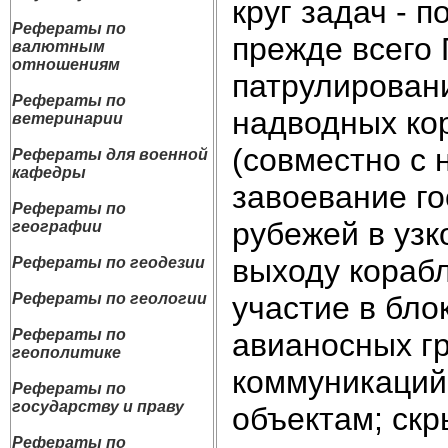
круг задач - 
Рефераты по
прежде всего 
валютным
отношениям
патрулировани
Рефераты по
надводных кор
ветеринарии
(совместно с 
Рефераты для военной
кафедры
завоевание го
Рефераты по
рубежей в узк
географии
выходу корабл
Рефераты по геодезии
участие в бло
Рефераты по геологии
Рефераты по
авианосных гр
геополитике
коммуникаций
Рефераты по
государству и праву
объектам; скр
Рефераты по