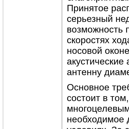
Принятое рас
серьезный нед
возможность п
скоростях ход
носовой окон
акустические
антенну диаме
Основное тре
состоит в том
многоцелевым
необходимое 