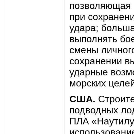
позволяющая в
при сохранен
удара; больша
выполнять бое
смены личного
сохранении вы
ударные возм
морских целей
США.
Строите
подводных лод
ПЛА «Наутилу
использовани