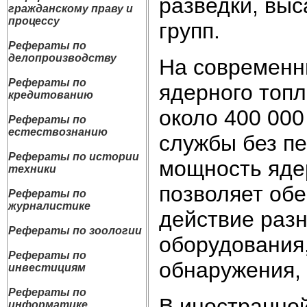
разведки, вы
гражданскому праву и
процессу
групп.
Рефераты по
делопроизводству
На современн
Рефераты по
ядерного топл
кредитованию
около 400 000
Рефераты по
естествознанию
службы без п
Рефераты по истории
мощность яде
техники
позволяет обе
Рефераты по
журналистике
действие разн
Рефераты по зоологии
оборудования
Рефераты по
обнаружения, 
инвестициям
Рефераты по
В иностранной
информатике