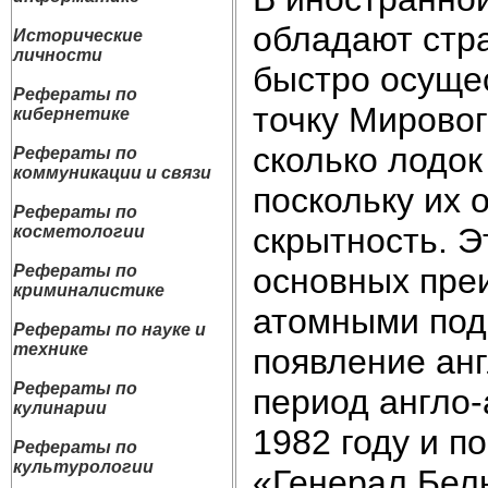
обладают стр
Исторические
личности
быстро осуще
Рефераты по
точку Мировог
кибернетике
сколько лодок
Рефераты по
коммуникации и связи
поскольку их 
Рефераты по
скрытность. Э
косметологии
основных пре
Рефераты по
криминалистике
атомными под
Рефераты по науке и
технике
появление ан
Рефераты по
период англо-
кулинарии
1982 году и 
Рефераты по
культурологии
«Генерал Бел