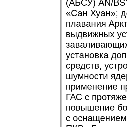
(АБСУ) AN/BSY
«Сан Хуан»; 
плавания Аркт
выдвижных ус
заваливающих
установка до
средств, устр
шумности ядер
применение п
ГАС с протяже
повышение бо
с оснащением