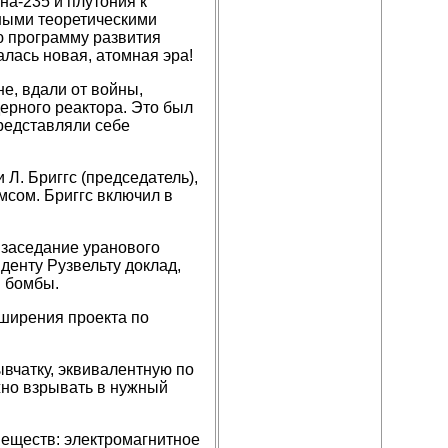
на-235 и плутония к
жными теоретическими
ю программу развития
лась новая, атомная эра!
е, вдали от войны,
ерного реактора. Это был
редставляли себе
 Л. Бриггс (председатель),
мсом. Бриггс включил в
е заседание уранового
иденту Рузвельту доклад,
й бомбы.
сширения
проекта по
вчатку, эквивалентную по
но взрывать в нужный
еществ: электромагнитное