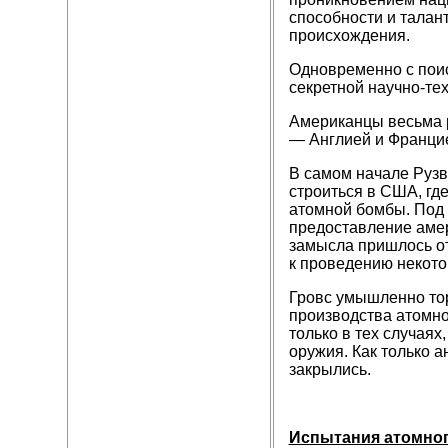
способности и талан
происхождения.
Одновременно с поис
секретной научно-те
Американцы весьма р
— Англией и Франци
В самом начале Рузв
строиться в США, гд
атомной бомбы. Под 
предоставление амер
замысла пришлось от
к проведению некото
Гровс умышленно тор
производства атомно
только в тех случая
оружия. Как только а
закрылись.
Испытания атомног