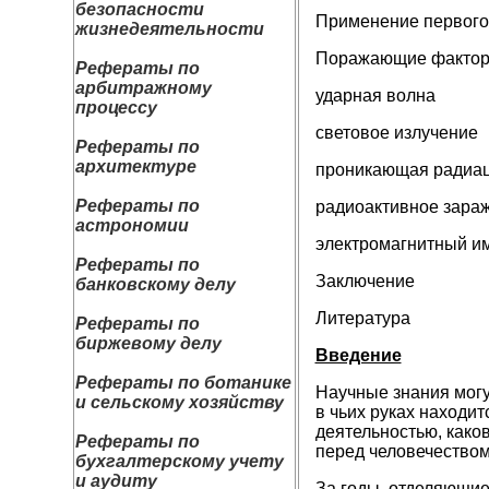
безопасности
Применение первого
жизнедеятельности
Поражающие фактор
Рефераты по
арбитражному
ударная волна
процессу
световое излучение
Рефераты по
архитектуре
проникающая радиа
Рефераты по
радиоактивное зара
астрономии
электромагнитный и
Рефераты по
Заключение
банковскому делу
Литература
Рефераты по
биржевому делу
Введение
Рефераты по ботанике
Научные знания могу
и сельскому хозяйству
в чьих руках находи
деятельностью, како
Рефераты по
перед человечеством
бухгалтерскому учету
и аудиту
За годы, отделяющие 