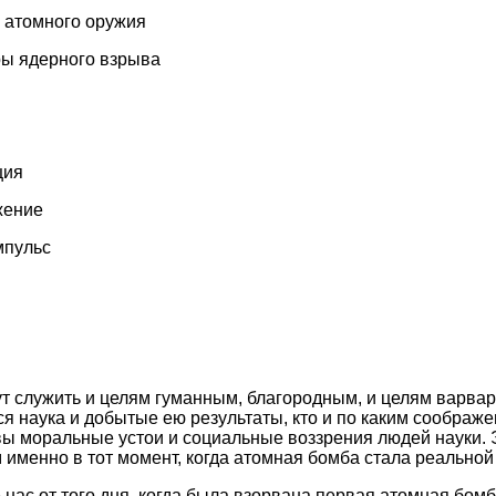
 атомного оружия
ы ядерного взрыва
ция
жение
мпульс
т служить и целям гуманным, благородным, и целям варварск
тся наука и добытые ею результаты, кто и по каким соображ
вы моральные устои и социальные воззрения людей науки. 
 именно в тот момент, когда атомная бомба стала реальной 
нас от того дня, когда была взорвана первая атомная бомб