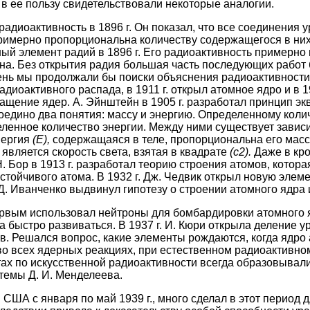
 в ее
пользу свидетельствовали некоторые аналогии.
радиоактивность в 1896 г. Он показал, что все соединения 
римерно пропорциональна количеству содержащегося в них 
ый элемент радий в 1896 г. Его радиоактивность примерно
на. Без открытия радия большая часть последующих работ
день мы продолжали бы поиски объяснения радиоактивности.
адиоактивного распада, в 1911
г. открыл атомное ядро и в 
ащение ядер. А. Эйнштейн в 1905 г. разработал принцип э
воедино два понятия: массу и энергию. Определенному коли
еленное количество энергии. Между ними существует завис
нергия
(Е),
содержащаяся в теле, пропорциональна его мас
является скорость света, взятая в квадрате
(с
2
).
Даже в кр
. Бор в 1913 г. разработал теорию строения атомов, котора
стойчивого атома. В 1932 г. Дж. Чедвик открыл новую элем
. Д. Иванченко выдвинул гипотезу о строении атомного ядра 
первым использовал нейтроны для бомбардировки атомного 
 быстро развиваться. В 1937 г.
И. Кюри открыла деление у
. Решался вопрос, какие элементы рождаются, когда ядро 
 во всех ядерных реакциях, при естественном радиоактивно
ах по искусственной радиоактивности всегда образовывал
стемы Д. И. Менделеева.
 США с января по май 1939 г., много сделал
в этот период 