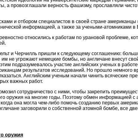
ты, а провозглашали верность фашизму, прославляли чисто
ками и отбором специалистов в своей стране американцы 
хнической информацией, а также за учеными-атомниками в 
евностно относились к работам по урановой проблеме, ко
ей.
ельт и Черчилль пришли к следующему соглашению: больш
е им не угрожают немецкие бомбы, но англичане внесут свой
этим подразумевалось участие английских ученых в работе
иканцам результатов исследований. Но прошло немного вр
казаться. Английским ученым начали чинить всяческие преп
рых важных работ.
мозил сотрудничество с ними, чтобы закрепить преимущес
го оружия на многие годы. Поэтому обмен информацией с 
х, когда она могла чем-либо помочь созданию первых амери
нгличане заговорили о собственной атомной бомбе, все две
о оружия