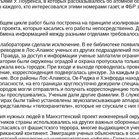
тьями У. Лоуренса, в которых рассказывалось об атомной б
каждого, кто интересовался этими номерами газет, и ФБР 
бщем цикле работ была построена на принципе изолирован
и проекта, которые касались его работы непосредственно. 
обмена информацией между разными отделами требовалось
лаборатории сделали исключение. В ее библиотеке появили
переводом в Лос-Аламос ученых из других подразделений по
Правда, за доступ к информации ученые заплатили ограни
атории были окружены оградой и охрана пропускала тольк
ужала весь городок. При входе и выходе проводилась прове
ение, корреспонденция подвергалась цензуре. За каждым 
ние. Все районы Лос-Аламоса, Ок-Риджа и Хэнфорда нахо
опасности, на его границах круглосуточно дежурили специ
городов могли отправлять и получать корреспонденцию толь
ры прослушивались. Ученым дали другие фамилии. В служ
ртирах были тайно установлены звукозаписывающие аппара
редставлены «телохранители», которые не спускали с них г
я нужных людей в Манхэттенский проект инженерный окру
ников страны использовались на других важных оборонных
, спасаясь от фашистского террора, многие выдающиеся у
риканский континент. Эмиграция ученых объяснялась в ос
стской идеологии на университетские кафедры Германии, 