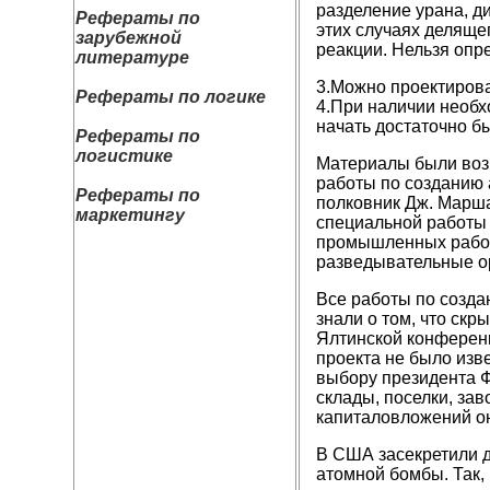
разделение урана, д
Рефераты по
этих случаях деляще
зарубежной
реакции. Нельзя опре
литературе
3.Можно проектирова
Рефераты по логике
4.При наличии необх
начать достаточно б
Рефераты по
логистике
Материалы были возв
работы по созданию а
Рефераты по
полковник Дж. Марша
маркетингу
специальной работы 
промышленных работ
разведывательные о
Все работы по созда
знали о том, что ск
Ялтинской конференц
проекта не было изв
выбору президента Ф.
склады, поселки, за
капиталовложений о
В США засекретили д
атомной бомбы. Так,