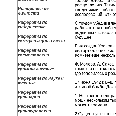
теории, которая впо
расщеплению. Таким 
Исторические
сведениями в област
личности
исследований. Эти о
Рефераты по
С трудом убедив вла
кибернетике
работать над пробле
подлинный заговор н
Рефераты по
будущее.
коммуникации и связи
Был создан Урановый 
Рефераты по
два артиллерийских э
косметологии
Комитет еще нескольк
Ф. Молера, А. Сакса,
Рефераты по
комитета состоялось 
криминалистике
где говорилось о ре
Рефераты по науке и
17 июня 1942
г. Буш
технике
атомной
бомбе. Док
Рефераты по
1. Несколько килогр
кулинарии
мощи нескольким ты
момент времени.
Рефераты по
культурологии
2.Существует четыре