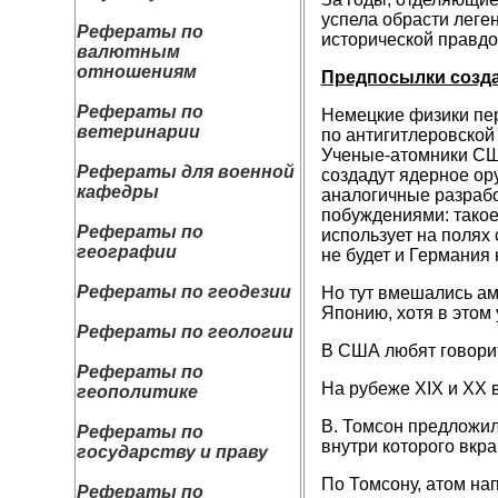
успела обрасти леге
Рефераты по
исторической правд
валютным
отношениям
Предпосылки созда
Рефераты по
Немецкие физики пер
ветеринарии
по антигитлеровской 
Ученые-атомники США
Рефераты для военной
создадут ядерное ор
кафедры
аналогичные разрабо
побуждениями: такое
Рефераты по
использует на полях 
географии
не будет и Германия
Рефераты по геодезии
Но тут вмешались ам
Японию, хотя в этом
Рефераты по геологии
В США любят говорит
Рефераты по
На рубеже XIX и XX 
геополитике
В. Томсон предложил
Рефераты по
внутри которого вкр
государству и праву
По Томсону, атом на
Рефераты по