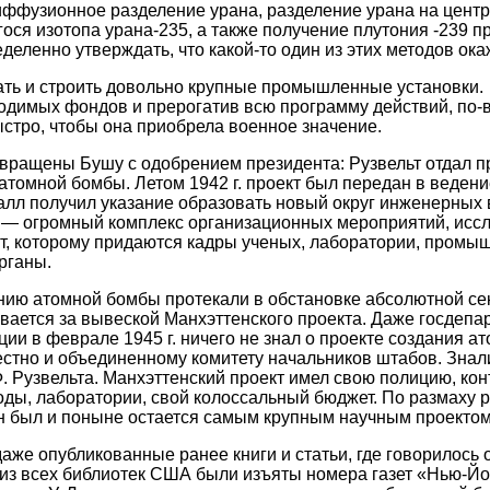
иффузионное разделение урана, разделение урана на центр
гося изотопа урана-235, а также получение плутония -239 
деленно утверждать, что какой-то один из этих методов ока
ть и строить довольно крупные промышленные установки.
одимых фондов и прерогатив всю программу действий, по-
ыстро, чтобы она приобрела военное значение.
ращены Бушу с одобрением президента: Рузвельт отдал п
томной бомбы. Летом 1942 г. проект был передан в ведение
лл получил указание образовать новый округ инженерных
— огромный комплекс организационных мероприятий, иссл
, которому придаются кадры ученых, лаборатории, промыш
рганы.
нию атомной бомбы протекали в обстановке абсолютной се
рывается за вывеской Манхэттенского проекта. Даже госдеп
ии в феврале 1945 г. ничего не знал о проекте создания а
естно и объединенному комитету начальников штабов. Знал
 Рузвельта. Манхэттенский проект имел свою полицию, конт
воды, лаборатории, свой колоссальный бюджет. По размаху 
н был и поныне остается самым крупным научным проектом
аже опубликованные ранее книги и статьи, где говорилось 
 из всех библиотек США были изъяты номера газет «Нью-Й