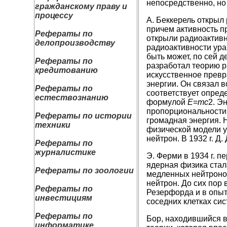
непосредственно, но
гражданскому праву и
процессу
А. Беккерель открыл 
причем активность п
Рефераты по
открыли радиоактивн
делопроизводству
радиоактивности ура
быть может, по сей 
Рефераты по
разработал теорию р
кредитованию
искусственное превр
энергии. Он связал 
Рефераты по
соответствует опред
естествознанию
формулой
Е
=
mc
2. Э
пропорциональности 
Рефераты по истории
громадная энергия. Н
техники
физической модели у
нейтрон. В 1932 г. Д
Рефераты по
журналистике
Э. Ферми в 1934 г. 
ядерная физика стала
Рефераты по зоологии
медленных нейтронов
нейтрон. До сих пор
Рефераты по
Резерфорда и в опыт
инвестициям
соседних клетках си
Рефераты по
Бор, находившийся в
информатике