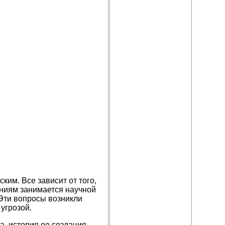
им. Все зависит от того,
ениям занимается научной
Эти вопросы возникли
угрозой.
а, история ее создания