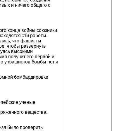
ивых и ничего общего с
ого конца войны союзники
находятся эти работы.
лись, что фашисты
ое, чтобы развернуть
вуясь высокими
ия получит его первой и
что у фашистов бомбы нет и
томной бомбардировке
пейские ученые.
аряженного вещества,
ьзя
было проверить