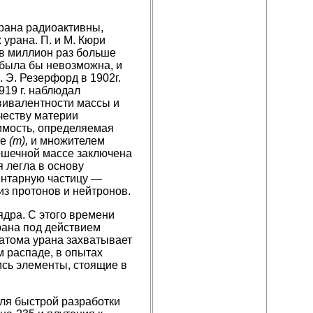
урана радиоактивны,
урана. П. и М. Кюри
 в миллион раз больше
 была бы невозможна, и
 Э. Резерфорд в 1902г.
1919 г. наблюдал
квивалентности массы и
честву материи
имость, определяемая
се
(т),
и множителем
ошечной массе заключена
я легла в основу
ентарную частицу —
из протонов и нейтронов.
ядра. С этого времени
рана под действием
атома урана захватывает
м распаде, в опытах
ись элементы, стоящие в
для быстрой разработки