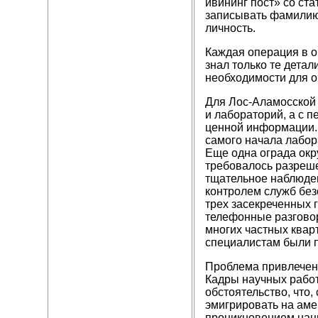
ивининг пост» со ста
записывать фамилию 
личность.
Каждая операция в о
знал только те детал
необходимости для 
Для Лос-Аламосской 
и лабораторий, а с 
ценной информации. 
самого начала лабор
Еще одна ограда окр
требовалось разреш
тщательное наблюде
контролем служб без
трех засекреченных 
телефонные разгово
многих частных ква
специалистам были п
Проблема привлечени
Кадры научных работ
обстоятельство, что
эмигрировать на аме
проникновением наци