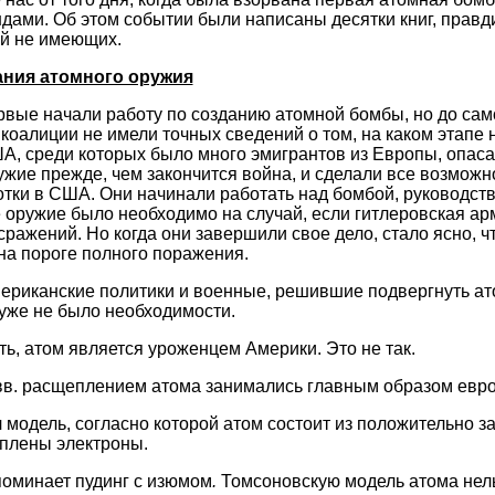
ндами. Об этом событии были написаны десятки книг, правд
ой не имеющих.
ния атомного оружия
вые начали работу по созданию атомной бомбы, но до сам
коалиции не имели точных сведений о том, на каком этапе 
, среди которых было много эмигрантов из Европы, опаса
ужие прежде, чем закончится война, и сделали все возможн
тки в США. Они начинали работать над бомбой, руководст
 оружие было необходимо на случай, если гитлеровская арм
сражений. Но когда они завершили свое дело, стало ясно, 
 на пороге полного поражения.
ериканские политики и военные, решившие подвергнуть а
 уже не было необходимости.
ь, атом является уроженцем Америки. Это не так.
вв. расщеплением атома занимались главным образом евро
 модель, согласно которой атом состоит из положительно з
аплены электроны.
поминает пудинг с изюмом
.
Томсоновскую модель атома нел