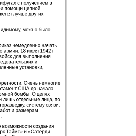
ифугах с получением в
при помощи цепной
жется лучше других.
видимому, можно было
риказ немедленно начать
 армии. 18 июля 1942 г.
 войск для выполнения
едовательских и
ленные установки,
кретности. Очень немногие
артамент США до начала
томной бомбы. О целях
и лишь отдельные лица, по
рразведку, систему связи,
работ и размерам
.
о возможности создания
орк Таймс» и «Сатерди