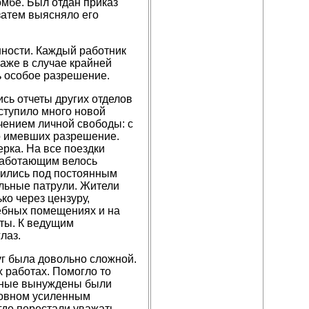
омбе. Был отдан приказ
затем выясняло его
ности. Каждый работник
Даже в случае крайней
 особое разрешение.
сь отчеты других отделов
ступило много новой
чением личной свободы: с
о имевших разрешение.
рка. На все поездки
работающим велось
дились под постоянным
альные патрули. Жители
ко через цензуру,
ебных помещениях и на
ты. К ведущим
лаз.
г была довольно сложной.
 работах. Помогло то
ченые вынуждены были
новном усиленным
где перестали уважать