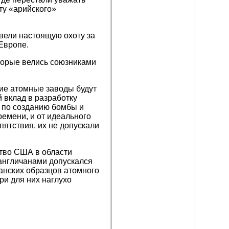
ту «арийского»
вели настоящую охоту за
Европе.
торые велись союзниками
ие атомные заводы будут
 вклад в разработку
 по созданию бомбы и
емени, и от идеального
ятствия, их не допускали
тво США в области
англичанами допускался
канских образцов атомного
ри для них наглухо