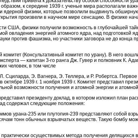
следствии привела к доказательству особой
способности ура
образом, к середине 1939 г. ученые мира располагали ва
и ядерной физики, которые позволили выдвинуть обширну
ткрытия произвели в научном мире сенсацию. В физике нача
сти США, физики получили возможность в глубочайшей тайн
мой овладения энергией атомного ядра, над подготовкой яд
ауки против фашизма, но участники заговора не до конца п
комитет (Консультативный комитет по урану). В него вошли
ксперта — капитан 3-го ранга Дж. Гувер и полковник К. Ада
их человек, в том числе
 Л. Сциларда, Э. Вагнера, Э. Теллера, и Р. Робертса. Перво
в октябре 1939 г. 1 ноября 1939 г. Комитет представил през
альной возможности получения и атомной энергии и атомно
 представил президенту доклад, в котором изложил план ра
лад содержал следующие положения:
аммов урана-235 или плутопия-239 представляют собой взры
сячам тонн обычных взрывчатых веществ. Такую бомбу мож
 практически осуществимых метода получения делящихся в