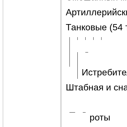
Артиллерийск
Танковые (54 
Истребите
Штабная и сн
р
оты