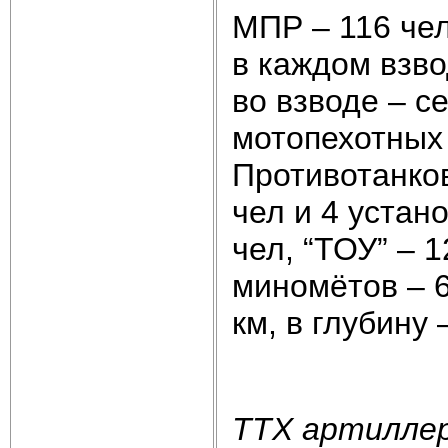
МПР – 116 чел
в каждом взво
во взводе – с
мотопехотных 
Противотанков
чел и 4 устан
чел, “ТОУ” – 
миномётов – 
км, в глубину 
ТТХ артиллер