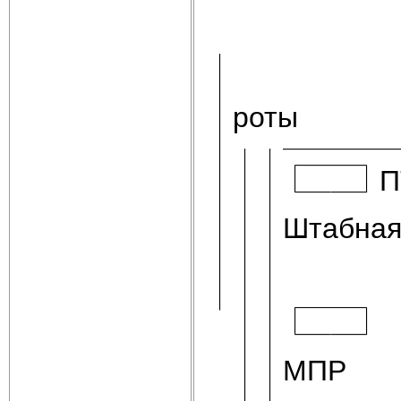
роты
П
Штабная
МПР