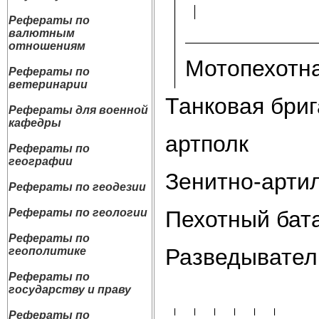
Рефераты по
валютным
отношениям
Мотопехотна
Рефераты по
ветеринарии
Танковая бри
Рефераты для военной
кафедры
артполк
Рефераты по
географии
Зенитно-арти
Рефераты по геодезии
Пехотный бат
Рефераты по геологии
Рефераты по
Разведывател
геополитике
Рефераты по
государству и праву
Рефераты по