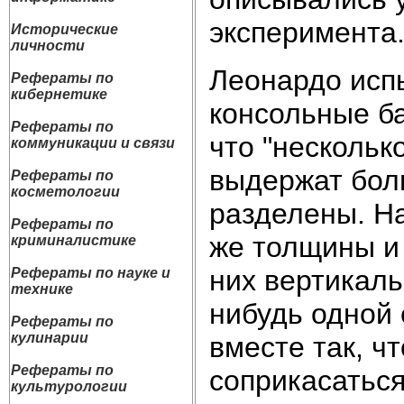
эксперимента
Исторические
личности
Леонардо испы
Рефераты по
кибернетике
консольные ба
Рефераты по
что "нескольк
коммуникации и связи
выдержат боль
Рефераты по
косметологии
разделены. На
Рефераты по
же толщины и
криминалистике
них вертикаль
Рефераты по науке и
технике
нибудь одной 
Рефераты по
кулинарии
вместе так, ч
Рефераты по
соприкасаться
культурологии