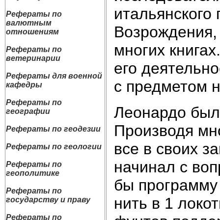
итальянского 
Рефераты по
валютным
Возрождения,
отношениям
многих книгах
Рефераты по
ветеринарии
его деятельно
Рефераты для военной
с предметом 
кафедры
Рефераты по
Леонардо был
географии
Производя мн
Рефераты по геодезии
все в своих з
Рефераты по геологии
начинал с воп
Рефераты по
геополитике
бы программу
Рефераты по
нить в 1 локо
государству и праву
Рефераты по