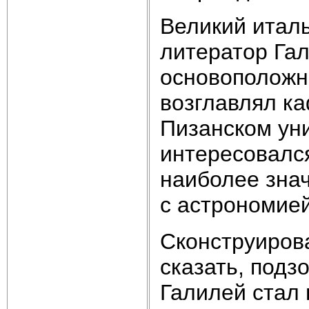
Великий италь
литератор Га
основоположни
возглавлял к
Пизанском уни
интересовался
наиболее знач
с астрономией
Сконструиров
сказать, подз
Галилей стал