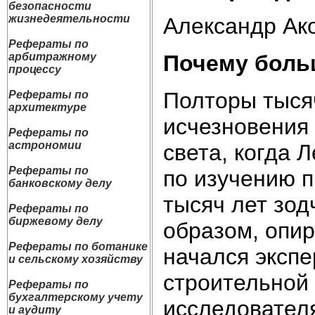
безопасности
жизнедеятельности
Александр Ак
Рефераты по
Почему боль
арбитражному
процессу
Полторы тыся
Рефераты по
архитектуре
исчезновения 
Рефераты по
астрономии
света, когда 
Рефераты по
по изучению п
банковскому делу
тысяч лет зод
Рефераты по
биржевому делу
образом, опир
Рефераты по ботанике
начался эксп
и сельскому хозяйству
строительной 
Рефераты по
бухгалтерскому учету
исследователя
и аудиту