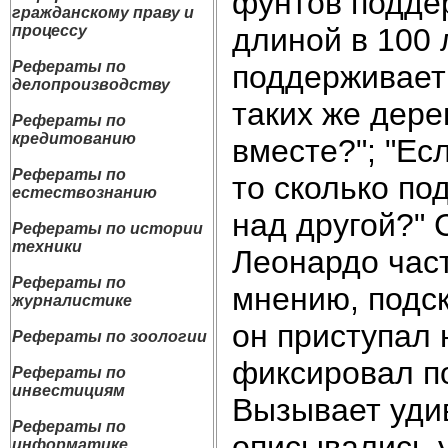
фунтов поддер
гражданскому праву и
длиной в 100 
процессу
Рефераты по
поддерживает 
делопроизводству
таких же дере
Рефераты по
кредитованию
вместе?"; "Ес
Рефераты по
то сколько по
естествознанию
над другой?" 
Рефераты по истории
техники
Леонардо част
Рефераты по
мнению, подск
журналистике
он приступал 
Рефераты по зоологии
фиксировал п
Рефераты по
инвестициям
Вызывает удив
Рефераты по
описывались у
информатике