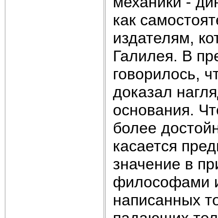
механики - д
как самостоят
издателям, ко
Галилея. В п
говорилось, ч
доказал нагл
основания. Чт
более достойн
касается пре
значение в п
философами и
написанных то
падающих тел 