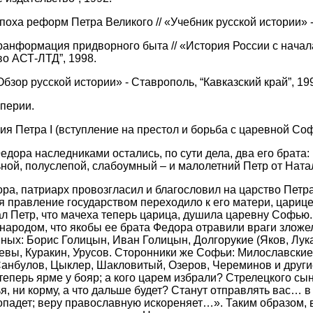
ха реформ Петра Великого // «Учебник русской истории» - 
нформация придворного быта // «История России с начала X
во АСТ-ЛТД”, 1998.
бзор русской истории» - Ставрополь, “Кавказский край”, 19
мперии.
 Петра I (вступление на престол и борьба с царевной Со
едора наследниками остались, по сути дела, два его брата
ной, полуслепой, слабоумный – и малолетний Петр от Нат
а, патриарх провозгласил и благословил на царство Петр
я правление государством переходило к его матери, цари
ал Петр, что мачеха теперь царица, душила царевну Софью.
народом, что якобы ее брата Федора отравили враги зложел
ых: Борис Голицын, Иван Голицын, Долгорукие (Яков, Лука,
вы, Куракин, Урусов. Сторонники же Софьи: Милославские
анбулов, Цыклер, Шакловитый, Озеров, Череминов и други
теперь ярме у бояр; а кого царем избрали? Стрелецкого сы
ья, ни корму, а что дальше будет? Станут отправлять вас… 
опадет; веру православную искореняет…». Таким образом, в