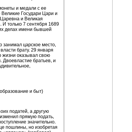
монеты и медали с ее
 Великие Государи Цари и
 Царевна и Великая
 И только 7 сентября 1689
аких делах имени бывшей
о занимал царское место,
власти брату. 29 января
го жизни оказывал свою
. Двоевластие братьев, и
 удивительное,
образование и быт)
оих податей, а другую
 изменил прямую подать,
поступление значительно.
бще пошлины, но изобретая