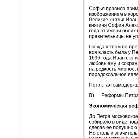
Софья правила приме
изображением в коро
Великие князья Иоан
княгиня София Алекс
года от имени обоих 
правительницы не уп
Государством по-пре
вся власть была у Пе
1696 года Иван сконч
любовь ему и сохран
на редкость мирное, 
парадоксальное явле
Петр стал самодерж
B) Реформы Петра I 
Экономическая ре
До Петра московское
собирало в виде пош
сделав ее подушною 
Но столь и значител