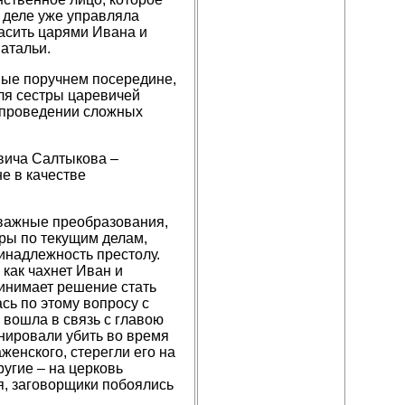
 деле уже управляла
ласить царями Ивана и
атальи.
ные поручнем посередине,
для сестры царевичей
в проведении сложных
вича Салтыкова –
е в качестве
 важные преобразования,
ы по текущим делам,
ринадлежность престолу.
как чахнет Иван и
ринимает решение стать
ь по этому вопросу с
 вошла в связь с главою
нировали убить во время
енского, стерегли его на
угие – на церковь
ся, заговорщики побоялись