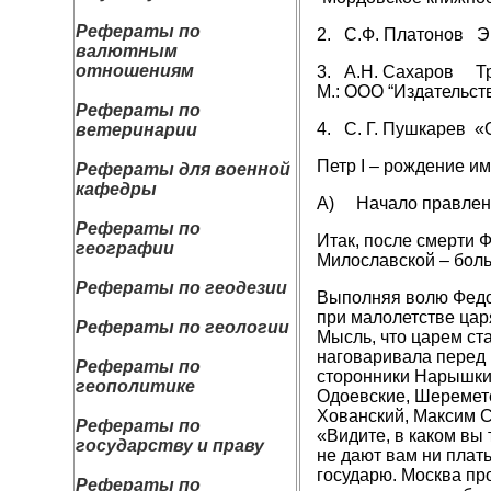
Рефераты по
2. С.Ф. Платонов Эпо
валютным
отношениям
3. А.Н. Сахаров Тра
М.: ООО “Издательст
Рефераты по
4. С. Г. Пушкарев «О
ветеринарии
Петр I – рождение и
Рефераты для военной
кафедры
A) Начало правления
Рефераты по
Итак, после смерти Ф
географии
Милославской – боль
Рефераты по геодезии
Выполняя волю Федор
при малолетстве цар
Рефераты по геологии
Мысль, что царем ст
наговаривала перед 
Рефераты по
сторонники Нарышкин
геополитике
Одоевские, Шеремете
Хованский, Максим С
Рефераты по
«Видите, в каком вы 
государству и праву
не дают вам ни плат
государю. Москва пр
Рефераты по