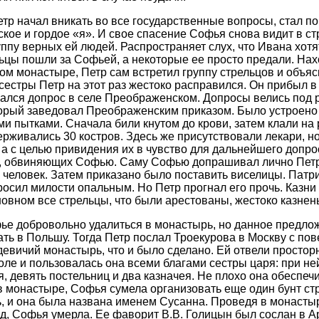
р начал вникать во все государственные вопросы, стал по
кое и гордое «я». И свое спасение Софья снова видит в ст
ппу верных ей людей. Распространяет слух, что Ивана хотя
ельцы пошли за Софьей, а некоторые ее просто предали. Нах
ом монастыре, Петр сам встретил группу стрельцов и объя
естры Петр на этот раз жестоко расправился. Он прибыл в 
ался допрос в селе Преображенском. Допросы велись под 
орый заведовал Преображенским приказом. Было устроено 
и пытками. Сначала били кнутом до крови, затем клали на 
рживались 30 костров. Здесь же присутствовали лекари, но
 а с целью привидения их в чувство для дальнейшего допро
й, обвиняющих Софью. Саму Софью допрашивал лично Петр
 человек. Затем приказано было поставить виселицы. Пат
росил милости опальным. Но Петр прогнал его прочь. Казни
новном все стрельцы, что были арестованы, жестоко казнен
е добровольно удалиться в монастырь, но данное предло
ать в Польшу. Тогда Петр послал Троекурова в Москву с по
девичий монастырь, что и было сделано. Ей отвели просто
оле и пользовалась она всеми благами сестры царя: при не
, девять постельниц и два казначея. Не плохо она обеспеч
в монастыре, Софья сумела организовать еще один бунт стр
ь, и она была названа именем Сусанна. Проведя в монасты
год, Софья умерла. Ее фаворит В.В. Голицын был сослан в А