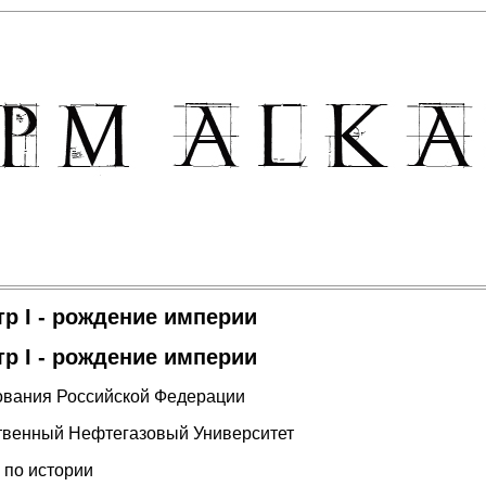
р I - рождение империи
р I - рождение империи
ования Российской Федерации
твенный Нефтегазовый Университет
 по истории