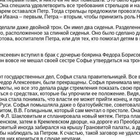
Она спешила удовлетворить все требования стрельцов и на
царем оставался Петр. Тогда стрельцы предложили провозг
м Ивана – первым, Петра – вторым, чтобы принизить роль Н
делали даже двойной трон. Он имел два сиденья. Разделен
сто, расположенное за спинкой сиденья. Оно было сделано 
това, воспитателя Петра, или для тех, кто помогал детям 
ексеевич вступил в брак с дочерью боярина Федора Борисо
он вовсе не мешал своей сестре Софье утвердиться на трон
т государственных дел, Софья стала правительницей. Все
едор Алексеевич, были прекращены. Софья принимала мер
амоты, но все это делала ради стремления показать свою п
ься о средствах, которые бы упрочили ее положение. Видя, 
она стала понимать, что власти ее может прийти конец, и п
уси. Софья помышляла даже о братоубийстве, советовалас
итом, В.В. Голицыным, который сам мечтал о престоле. Она
 Ф.Л. Шакловитым и спланировала новый мятеж. Петра пла
нском, затем в Кремлевском дворце, на дороге из Преображ
овитый иногда забирался на крышу Грановитой палаты, а др
бы наблюдать за Петром. К счастью, такой заговор не удал
для них кончиться в случае неудачи.