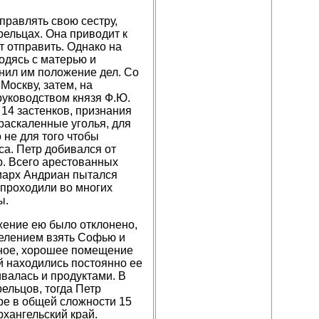
правлять свою сестру,
рельцах. Она приводит к
т отправить. Однако на
одясь с матерью и
снил им положение дел. Со
Москву, затем, на
руководством князя Ф.Ю.
14 застенков, признания
раскаленные уголья, для
 не для того чтобы
са. Петр добивался от
. Всего арестованных
риарх Андриан пытался
 проходили во многих
ы.
жение ею было отклонено,
велением взять Софью и
рное, хорошее помещение
й находились постоянно ее
ивалась и продуктами. В
ельцов, тогда Петр
ре в общей сложности 15
рхангельский край.