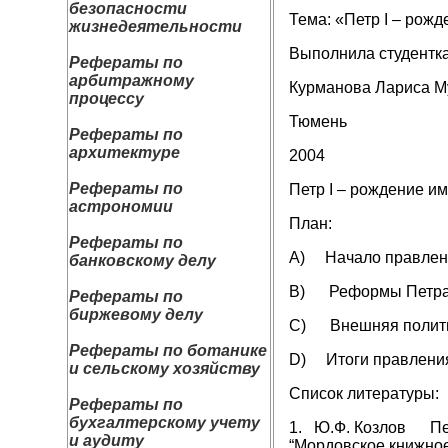
безопасности
Тема: «Петр I – рож
жизнедеятельности
Выполнила студентка
Рефераты по
арбитражному
Курманова Лариса М
процессу
Тюмень
Рефераты по
архитектуре
2004
Рефераты по
Петр I – рождение и
астрономии
План:
Рефераты по
A) Начало правлени
банковскому делу
B) Реформы Петра
Рефераты по
биржевому делу
C) Внешняя полит
Рефераты по ботанике
D) Итоги правления
и сельскому хозяйству
Список литературы:
Рефераты по
бухгалтерскому учету
1. Ю.Ф. Козлов Петр
и аудиту
“Мордовское книжное 