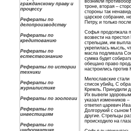
возникли противобор
гражданскому праву и
троне, вторая – сто
процессу
стороны так ненавиде
царское собрание, н
Рефераты по
Петру, и только посл
делопроизводству
Софья продолжала по
Рефераты по
возвести на престол
кредитованию
стрельцам, им выпла
укрепилась мысль, чт
Рефераты по
масла подливала Софь
естествознанию
сумма будет собират
обещано право прода
Рефераты по истории
настроились против 
техники
Милославские стали
Рефераты по
список убийц. С обр
журналистике
Кремль. Принудили д
Их вывели здоровыми
Рефераты по зоологии
указал изменников – 
ответил царевич Ива
Рефераты по
Долгорукий с сыном 
инвестициям
другие. Стрельцы ра
происходило на глаз
Рефераты по
информатике
Софья выдвинулась н