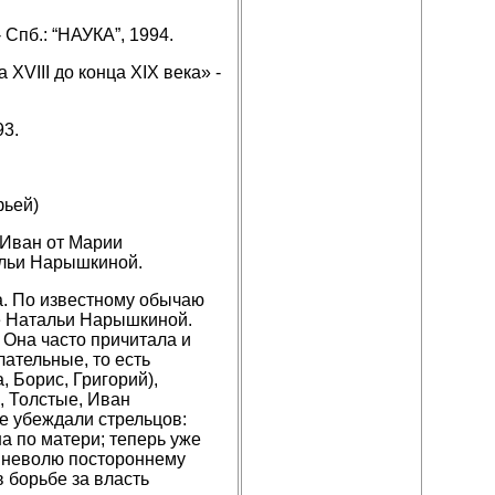
Спб.: “НАУКА”, 1994.
VIII до конца XIX века» -
93.
фьей)
: Иван от Марии
альи Нарышкиной.
а. По известному обычаю
це Натальи Нарышкиной.
 Она часто причитала и
ательные, то есть
 Борис, Григорий),
, Толстые, Иван
е убеждали стрельцов:
на по матери; теперь уже
в неволю постороннему
 борьбе за власть