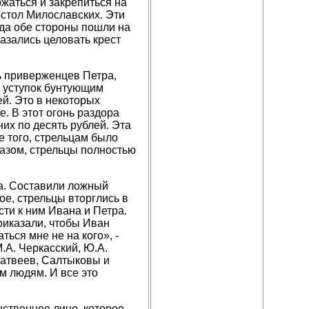
жаться и закрепиться на
стол Милославских. Эти
огда обе стороны пошли на
азались целовать крест
ь приверженцев Петра,
д уступок бунтующим
ей. Это в некоторых
е. В этот огонь раздора
их по десять рублей. Эта
е того, стрельцам было
азом, стрельцы полностью
а. Составили ложный
е, стрельцы вторглись в
ти к ним Ивана и Петра.
риказали, чтобы Иван
ться мне не на кого», -
.А. Черкасский, Ю.А.
Матвеев, Салтыковы и
м людям. И все это
нственное лицо, которое