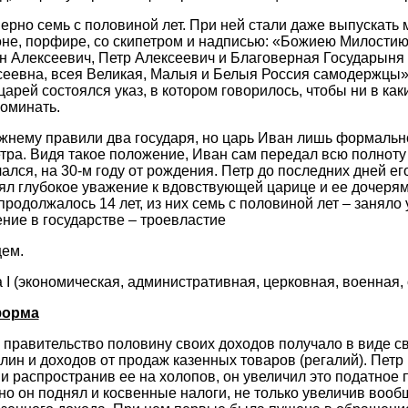
рно семь с половиной лет. При ней стали даже выпускать 
не, порфире, со скипетром и надписью: «Божиею Милостию
н Алексеевич, Петр Алексеевич и Благоверная Государыня
еевна, всея Великая, Малыя и Белыя Россия самодержцы».
царей состоялся указ, в котором говорилось, чтобы ни в к
оминать.
жнему правили два государя, но царь Иван лишь формальн
тра. Видя такое положение, Иван сам передал всю полноту 
ался, на 30-м году от рождения. Петр до последних дней е
ял глубокое уважение к вдовствующей царице и ее дочерям
продолжалось 14 лет, из них семь с половиной лет – заняло
ние в государстве – троевластие
цем.
(экономическая, административная, церковная, военная, 
форма
 правительство половину своих доходов получало в виде св
лин и доходов от продаж казенных товаров (регалий). Петр
и распространив ее на холопов, он увеличил это податное 
ьно он поднял и косвенные налоги, не только увеличив воо