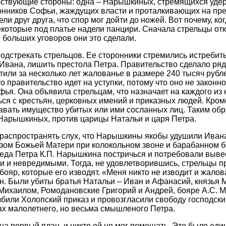
ствующие стороны: одна – Нарышкиных, стремящихся удер
ронников Софьи, жаждущих власти и проталкивающих на пре
ли друг друга, что спор мог дойти до ножей. Вот почему, к
екоторые под платье надели панцири. Сначала стрельцы отк
е больших уговоров они это сделали.
дстрекать стрельцов. Ее сторонники стремились истребит
 Ивана, лишить престола Петра. Правительство сделало ря
тили за несколько лет жалованье в размере 240 тысяч рубл
о правительство идет на уступки, потому что оно не законно
я. Она объявила стрельцам, что назначает на каждого из н
ься с крестьян, церковных имений и приказных людей. Кром
вать имущество убитых или ими сосланных лиц. Таким обр
Нарышкиных, против царицы Натальи и царя Петра.
 распространять слух, что Нарышкины якобы удушили Иван
азом Божьей Матери при колокольном звоне и барабанном бо
еда Петра К.П. Нарышкина постричься и потребовали вывес
 и невредимыми. Тогда, не удовлетворившись, стрельцы п
бояр, которые его изводят. «Меня никто не изводит и жалова
н. Были убиты братья Натальи – Иван и Афанасий, князья М
Михаилом, Ромодановские Григорий и Андрей, бояре А.С. 
збили Холопский приказ и провозгласили свободу господски
ах малолетнего, но весьма смышленого Петра.
а первый план, и никто ей не мог помешать. Это было еди