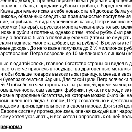
азенного дохода. При нем первые была пущена в обращени
пошлины с бань, с продажи дубовых гробов, с бород тех «б
д. Казна деятельно искала себе новых статей дохода; была 
иков», обязанных следить за правильностью поступления
ние, «прибыль. В видах увеличения казны, Петр изменил вес
фимки (талеры), а русская монета чеканилась только мелка
 новые рубли и полтины, однако с тем, чтобы рубль был ра
ному, а полтина была в половину ефимка (чтобы не смущать
лали надпись: «монета добрая, цена рубль»). В результате 
нные доходы. До него казна получала до 2 ½ миллионов руб
 царствования Петра возросли до 10 миллионов с лишком (н
ные люди той эпохи, главное богатство страны он видел в де
о всего легче привлечь в государства драгоценные металлы
 чтобы больше товаров вывозить за границу, а меньше ввози
 и будет заключаться барыш. Для такой цели Петр всячески
ей. Чтобы было чем торговать с заграницей, кроме малодох
омышленность, сам заводил фабрики, пускал их в ход и за
е новые природные богатства, на которые можно было бы н
омышленного люда. Словом, Петр сознательно и деятельно
подъема производительности в своем народе. Для этой цел
 Европе систему протекционизма, опекая каждый шаг народ
сему хотел указывать, и все хотел направлять к общей поль
 реформа