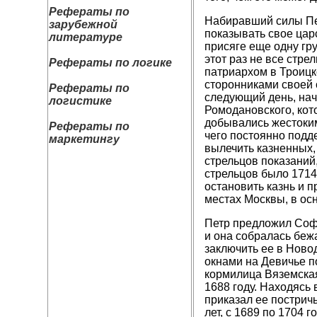
Рефераты по
Набиравший силы Пет
зарубежной
показывать свое царс
литературе
присяге еще одну гру
этот раз не все стр
Рефераты по логике
патриархом в Троицк
сторонниками своей с
Рефераты по
следующий день, нач
логистике
Ромодановского, кот
добывались жестоким
Рефераты по
чего постоянно подде
маркетингу
вылечить казненных,
стрельцов показани
стрельцов было 1714
остановить казнь и п
местах Москвы, в ос
Петр предложил Софь
и она собралась беж
заключить ее в Ново
окнами на Девичье п
кормилица Вяземская
1688 году. Находясь 
приказал ее пострич
лет, с 1689 по 1704 