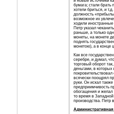
и новые источники к
бумага; стали брать 
хотели бриться, и т.
должность «прибыльщ
возможное их увлече
ходили иностранные е
Петр указал чеканить
раньше, а только од
монеты, на монете де
поднять государстве
монетою), а в конце
Как все государствен
серебре, и думал, чт
торговый оборот так,
деньгами, в которых
покровительствовал 
всячески поощрял пр
руки. Он искал такж
предприимчивость пр
обогащения и желал 
то время в Западной
производства. Петр в
Административная