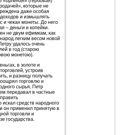
е «орленая» (гербовая)
ородачей», которые не
учреждена даже особая
 доходов и измышлять
 и чекан монеты. До него
я – деньги и копейки.
вен не двум ефимкам, как
 народ легким весом новой
Петру удалось очень
лей в год (старою
овою монетою).
ньгах, в золоте и
 торговлей, устроив
ть, и разницу получать
 поощрял торговлю и
одного сырья, Петр
тем передавал в частные
аправить
 искал средств народного
и он применил принятую в
ной торговли и
зе государства.