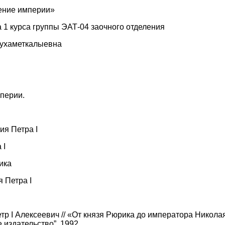
дение империи»
 1 курса группы ЭАТ-04 заочного отделения
ухаметкалыевна
мперии.
я Петра I
 I
ика
 Петра I
 I Алексеевич // «От князя Рюрика до императора Николая 
издательство”, 1992.