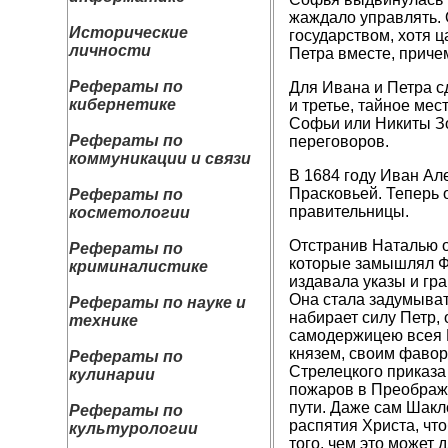
жаждало управлять. 
Исторические
государством, хотя 
личности
Петра вместе, приче
Рефераты по
Для Ивана и Петра с
кибернетике
и третье, тайное ме
Софьи или Никиты Зо
Рефераты по
переговоров.
коммуникации и связи
В 1684 году Иван Ал
Прасковьей. Теперь 
Рефераты по
правительницы.
косметологии
Отстранив Наталью о
Рефераты по
которые замышлял Ф
криминалистике
издавала указы и гр
Она стала задумыват
Рефераты по науке и
набирает силу Петр, 
технике
самодержицею всея Р
князем, своим фавор
Рефераты по
Стрелецкого приказа
кулинарии
пожаров в Преображе
пути. Даже сам Шакл
Рефераты по
распятия Христа, что
культурологии
того, чем это может 