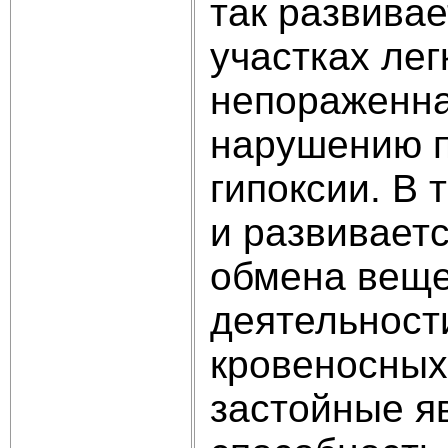
так развива
участках ле
непораженная
нарушению п
гипоксии. В
и развивает
обмена веще
деятельност
кровеносных
застойные я