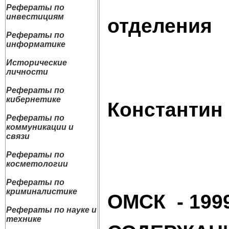
Исполни
Рефераты по
инвестициям
отделения
Рефераты по
информатике
Брем
Исторические
личности
Научный
Рефераты по
кибернетике
Конс
Рефераты по
коммуникации и
Ми
связи
Рефераты по
косметологии
Рефераты по
криминалистике
ОМСК - 1999
Рефераты по науке и
технике