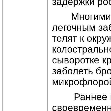
задержки ро
Многими ав
легочным за
телят к окр
колостральн
сыворотке к
заболеть бр
микрофлоро
Раннее выя
своевременн