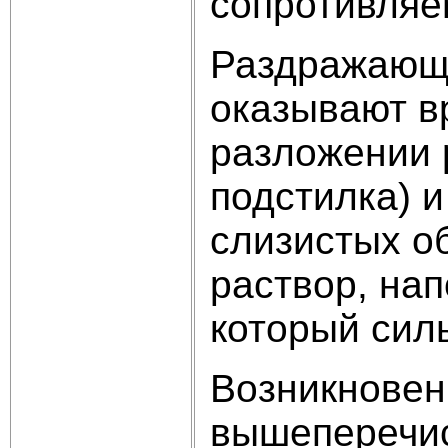
сопротивляе
Раздражающе
оказывают вр
разложении 
подстилка) 
слизистых о
раствор, на
который сил
Возникновен
вышеперечис