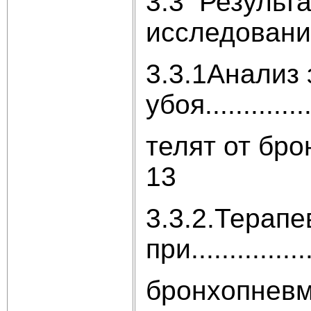
3.3 Результ
исследований......
3.3.1Анализ
убоя..............
телят от бронхопн
13
3.3.2.Терап
при...............
бронхопневмонии те