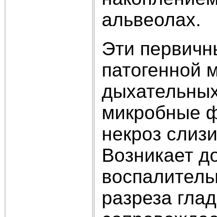
альвеолах.
Эти первичн
патогенной 
дыхательных
микробные ф
некроз слизи
Возникает д
воспалитель
разреза глад