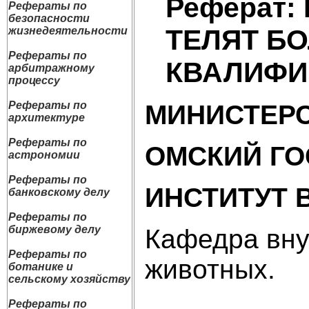
Реферат:
Рефераты по
безопасности
ТЕЛЯТ Б
жизнедеятельности
Рефераты по
КВАЛИФИ
арбитражному
процессу
Рефераты по
МИНИСТЕРС
архитектуре
Рефераты по
ОМСКИЙ ГО
астрономии
Рефераты по
ИНСТИТУТ 
банковскому делу
Рефераты по
биржевому делу
Кафедра вну
Рефераты по
животных.
ботанике и
сельскому хозяйству
Рефераты по