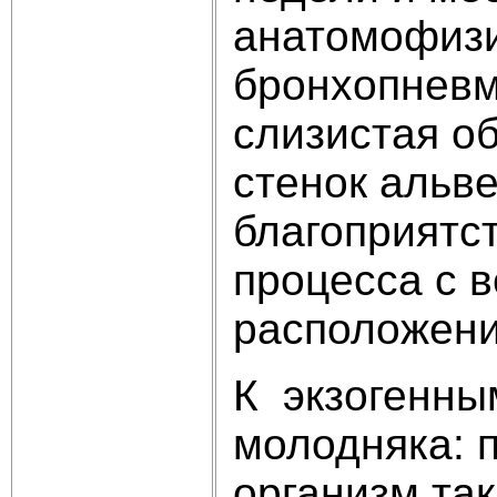
анатомофизи
бронхопневмо
слизистая о
стенок альве
благоприятс
процесса с 
расположени
К экзогенны
молодняка: 
организм та