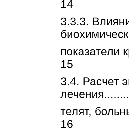
14
3.3.3. Влиян
биохимические
показатели крови т
15
3.4. Расчет 
лечения.........
телят, больных б
16