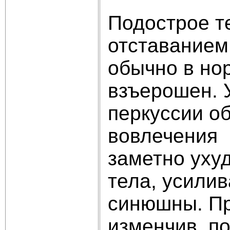
Подострое т
отставанием
обычно в но
взъерошен. 
перкуссии о
вовлечения 
заметно уху
тела, усили
синюшны. Пр
изменчив, п