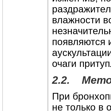
раздражител
влажности во
незначитель
появляются 
аускультаци
очаги притуп
2.2. Мето
При бронхоп
не только в 