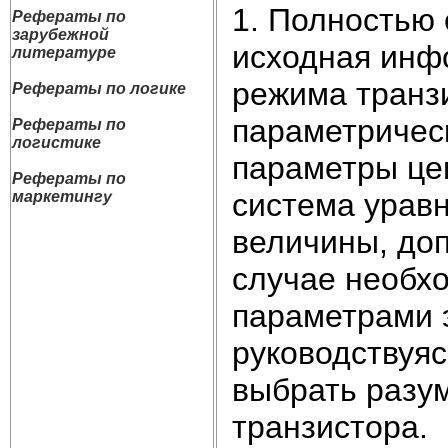
1. Полностью 
Рефераты по
зарубежной
исходная инф
литературе
режима транз
Рефераты по логике
параметрическ
Рефераты по
логистике
параметры це
Рефераты по
система уравн
маркетингу
величины, до
случае необх
параметрами 
руководствуя
выбрать разу
транзистора.