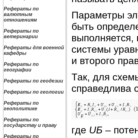
Рефераты по
Параметры эл
валютным
отношениям
быть определе
Рефераты по
выполняется, 
ветеринарии
системы уравн
Рефераты для военной
кафедры
и второго пра
Рефераты по
географии
Так, для схем
Рефераты по геодезии
справедлива 
Рефераты по геологии
Рефераты по
геополитике
Рефераты по
государству и праву
где
U
Б
– поте
Рефераты по