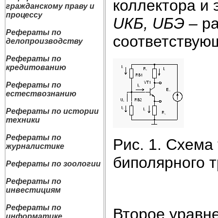
коллектора и 
гражданскому праву и
процессу
U
КБ
,
U
БЭ
–
р
Рефераты по
соответствую
делопроизводству
Рефераты по
кредитованию
Рефераты по
естествознанию
Рефераты по истории
техники
Рефераты по
Рис. 1. Схема
журналистике
биполярного 
Рефераты по зоологии
Рефераты по
инвестициям
Рефераты по
Второе уравне
информатике