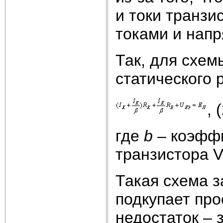
и токи транзи
токами и нап
Так, для схем
статического
, 
где
b
– коэффи
транзистора V
Такая схема з
подкупает про
недостаток –