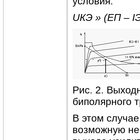
условия:
U
КЭ
»
(
E
П
–
I
Рис. 2. Выход
биполярного 
В этом случа
возможную не