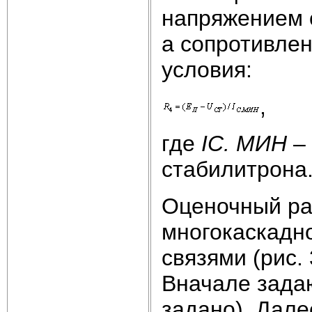
напряжением 
а сопротивлен
условия:
,
где
I
С. МИН
– 
стабилитрона
Оценочный ра
многокаскадн
связями (рис.
Вначале зада
задано). Дале