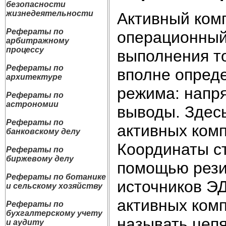
безопасности
жизнедеятельности
Активный комп
Рефераты по
операционный
арбитражному
процессу
выполнения т
Рефераты по
вполне опред
архитектуре
режима: напря
Рефераты по
астрономии
выводы. Здес
Рефераты по
активных ком
банковскому делу
Координаты ст
Рефераты по
биржевому делу
помощью рези
Рефераты по ботанике
источников Э
и сельскому хозяйству
активных комп
Рефераты по
бухгалтерскому учету
называть цеп
и аудиту