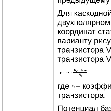
Для каскодной
двухполярном
координат ст
варианту рису
транзистора V
транзистора V
где
– коэффи
транзистора.
Потенциал ба