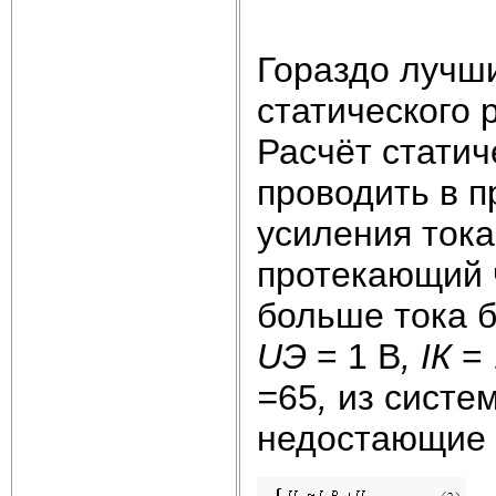
Гораздо лучш
статического 
Расчёт статич
проводить в 
усиления ток
протекающий ч
больше тока 
U
Э
= 1 В
,
I
К
= 
=
65
,
из систе
недостающие 