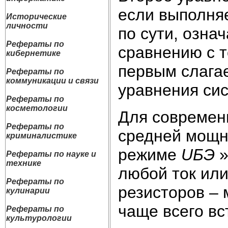
если выполня
Исторические
личности
по сути, озна
Рефераты по
сравнению с 
кибернетике
первым слагае
Рефераты по
коммуникации и связи
уравнения сис
Рефераты по
косметологии
Для современ
Рефераты по
средней мощно
криминалистике
режиме
U
БЭ
»
Рефераты по науке и
технике
любой ток ил
Рефераты по
резисторов – 
кулинарии
чаще всего вс
Рефераты по
культурологии