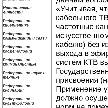
«Учитывая, ч
Исторические
личности
кабельного Т
Рефераты по
частотные кан
кибернетике
искусственно
Рефераты по
коммуникации и связи
кабелю) без и
Рефераты по
выхода в эфир
косметологии
систем КТВ в
Рефераты по
криминалистике
Государствен
Рефераты по науке и
технике
присвоения (н
Рефераты по
Применение у
кулинарии
должно осуще
Рефераты по
культурологии
норм на поме