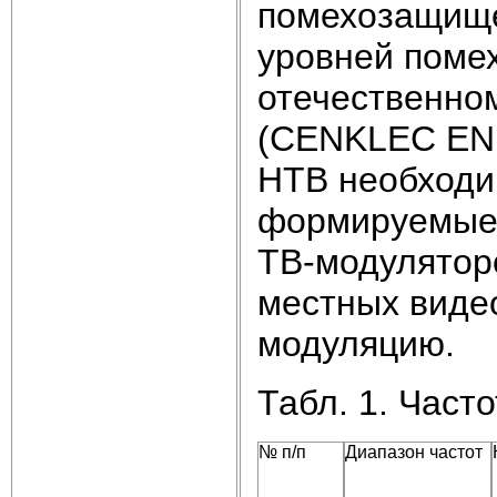
помехозащище
уровней помех
отечественно
(CENKLEC EN 
НТВ необходи
формируемые 
ТВ-модуляторо
местных виде
модуляцию.
Табл. 1. Част
№ п/п
Диапазон частот