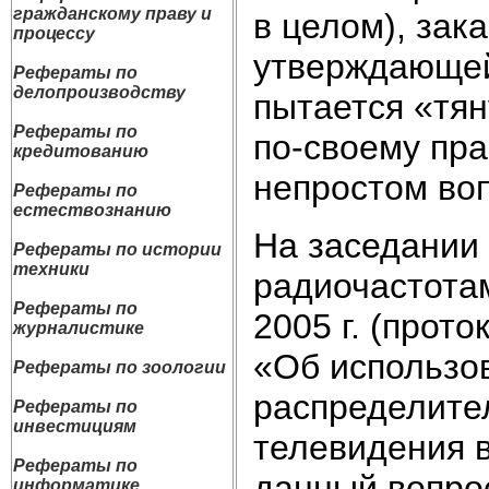
гражданскому праву и
в целом), зак
процессу
утверждающей
Рефераты по
делопроизводству
пытается «тян
Рефераты по
по-своему пра
кредитованию
непростом во
Рефераты по
естествознанию
На заседании
Рефераты по истории
техники
радиочастотам
Рефераты по
2005 г. (прот
журналистике
«Об использов
Рефераты по зоологии
распределите
Рефераты по
инвестициям
телевидения в
Рефераты по
данный вопро
информатике