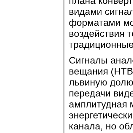
плана конверт
видами сигна
форматами мо
воздействия т
традиционные
Сигналы анал
вещания (НТВ
львиную долю
передачи вид
амплитудная 
энергетическ
канала, но о