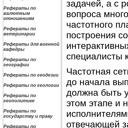
задачей, а с 
Рефераты по
вопроса мног
валютным
отношениям
частотного пл
Рефераты по
построения с
ветеринарии
интерактивны
Рефераты для военной
кафедры
специалисты 
Рефераты по
географии
Частотная сет
Рефераты по геодезии
до начала вып
Рефераты по геологии
должна быть 
Рефераты по
этом этапе и 
геополитике
исполнителями
Рефераты по
государству и праву
отвечающей з
Рефераты по