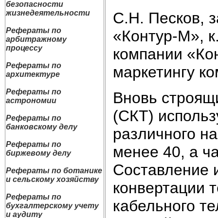
безопасности
жизнедеятельности
С.Н. Песков, 
Рефераты по
«Контур-М», к.
арбитражному
процессу
компании «Кон
Рефераты по
маркетингу к
архитектуре
Рефераты по
Вновь строящ
астрономии
(СКТ) использ
Рефераты по
банковскому делу
различного на
Рефераты по
менее 40, а ч
биржевому делу
Составление и
Рефераты по ботанике
и сельскому хозяйству
конвертации 
Рефераты по
кабельного т
бухгалтерскому учету
и аудиту