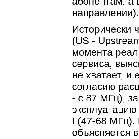
абонентам, а 
направлении).
Исторически 
(US - Upstrea
момента реаль
сервиса, выяс
не хватает, и
согласию расш
- с 87 МГц), з
эксплуатацию
I (47-68 МГц)
объясняется 