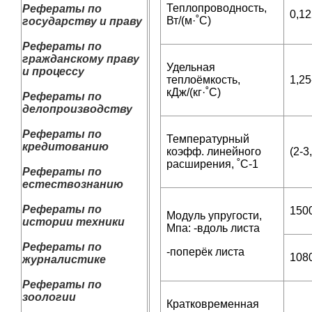
Теплопроводность,
Рефераты по
0,12
Вт/(м·˚С)
государству и праву
Рефераты по
гражданскому праву
Удельная
и процессу
теплоёмкость,
1,25
кДж/(кг·˚С)
Рефераты по
делопроизводству
Рефераты по
Температурный
кредитованию
коэфф. линейного
(2-3
расширения, ˚С-1
Рефераты по
естествознанию
Рефераты по
150
Модуль упругости,
истории техники
Мпа: -вдоль листа
Рефераты по
-поперёк листа
108
журналистике
Рефераты по
зоологии
Кратковременная