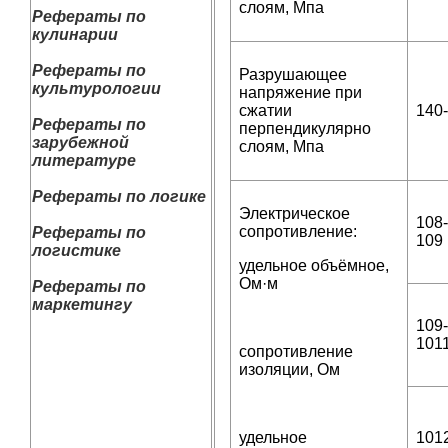
слоям, Мпа
Рефераты по
кулинарии
Рефераты по
Разрушающее
культурологии
напряжение при
сжатии
140
Рефераты по
перпендикулярно
зарубежной
слоям, Мпа
литературе
Рефераты по логике
Электрическое
108-
сопротивление:
Рефераты по
109
логистике
удельное объёмное,
Ом·м
Рефераты по
маркетингу
109-
101
сопротивление
изоляции, Ом
удельное
101