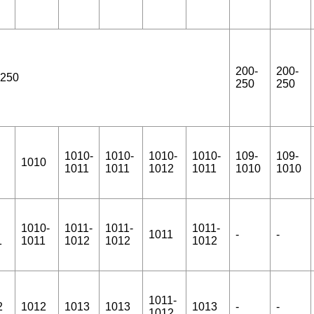
200-
200-
-250
250
250
1010-
1010-
1010-
1010-
109-
109-
1010
1011
1011
1012
1011
1010
1010
1010-
1011-
1011-
1011-
1011
-
-
1
1011
1012
1012
1012
1011-
2
1012
1013
1013
1013
-
-
1012