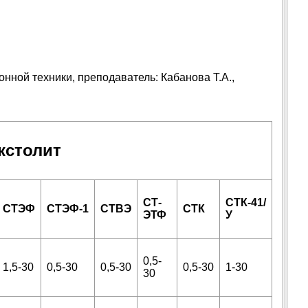
ной техники, преподаватель: Кабанова Т.А.,
кстолит
СТ-
СТК-41/
СТЭФ
СТЭФ-1
СТВЭ
СТК
ЭТФ
У
0,5-
1,5-30
0,5-30
0,5-30
0,5-30
1-30
30