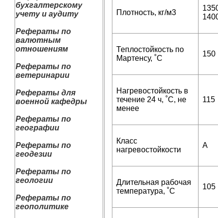
бухгалтерскому
135
Плотность, кг/м3
учету и аудиту
140
Рефераты по
валютным
отношениям
Теплостойкость по
150
Мартенсу, ˚С
Рефераты по
ветеринарии
Нагревостойкость в
Рефераты для
течение 24 ч, ˚С, не
115
военной кафедры
менее
Рефераты по
географии
Класс
Рефераты по
А
нагревостойкости
геодезии
Рефераты по
геологии
Длительная рабочая
105
температура, ˚С
Рефераты по
геополитике