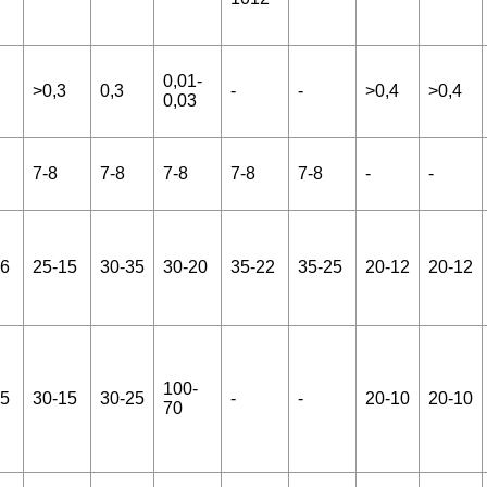
0,01-
>0,3
0,3
-
-
>0,4
>0,4
0,03
7-8
7-8
7-8
7-8
7-8
-
-
16
25-15
30-35
30-20
35-22
35-25
20-12
20-12
100-
15
30-15
30-25
-
-
20-10
20-10
70