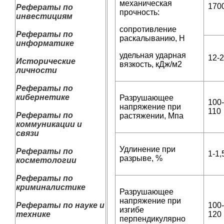
механическая
170
Рефераты по
прочность:
инвестициям
сопротивление
Рефераты по
раскалыванию, Н
информатике
удельная ударная
12-
Исторические
вязкость, кДж/м2
личности
Рефераты по
кибернетике
Разрушающее
100-
напряжение при
110
Рефераты по
растяжении, Мпа
коммуникации и
связи
Удлинение при
Рефераты по
1-1,
разрыве, %
косметологии
Рефераты по
криминалистике
Разрушающее
напряжение при
Рефераты по науке и
100-
изгибе
технике
120
перпендикулярно