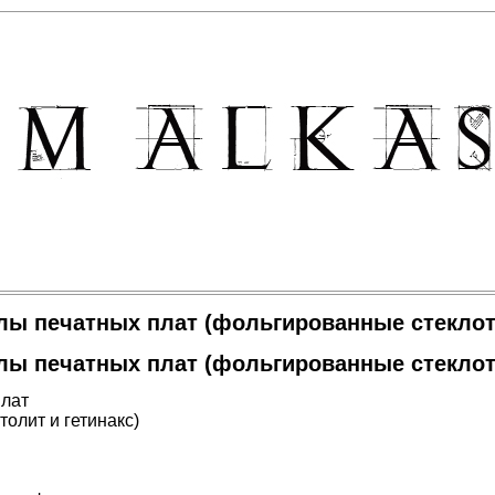
лы печатных плат (фольгированные стеклоте
лы печатных плат (фольгированные стеклоте
плат
олит и гетинакс)