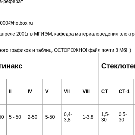
та-реферат
2000@hotbox.ru
апреле 2001г в МГИЭМ, кафедра материаловедения электрон
ного графиков и таблиц. ОСТОРОЖНО! файл почти 3 Мб! :)
тинакс
Стеклоте
II
IV
V
VII
VIII
СТ
СТ-1
0,4-
1,5-
0,5-
50
5 - 50
2-50
5-50
1-3,8
3,8
30
30