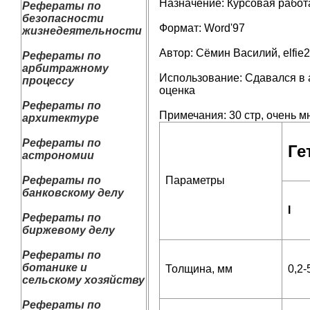
Назначение: Курсовая рабо
Рефераты по
безопасности
Формат: Word'97
жизнедеятельности
Автор: Сёмин Василий, elfie
Рефераты по
арбитражному
Использование: Сдавался в 
процессу
оценка
Рефераты по
Примечания: 30 стр, очень м
архитектуре
Рефераты по
Ге
астрономии
Рефераты по
Параметры
банковскому делу
I
Рефераты по
биржевому делу
Рефераты по
ботанике и
Толщина, мм
0,2-
сельскому хозяйству
Рефераты по