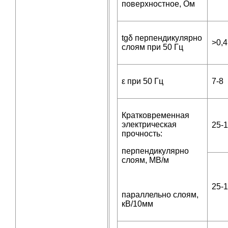
поверхностное, Ом
tgδ перпендикулярно
>0,4
слоям при 50 Гц
ε при 50 Гц
7-8
Кратковременная
электрическая
25-
прочность:
перпендикулярно
слоям, МВ/м
25-
параллельно слоям,
кВ/10мм