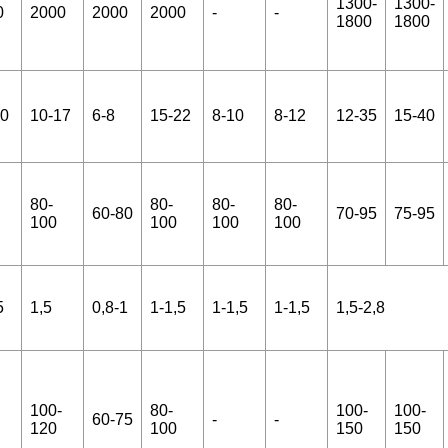
1300-
1300-
0
2000
2000
2000
-
-
1800
1800
20
10-17
6-8
15-22
8-10
8-12
12-35
15-40
80-
80-
80-
80-
60-80
70-95
75-95
100
100
100
100
5
1,5
0,8-1
1-1,5
1-1,5
1-1,5
1,5-2,8
100-
80-
100-
100-
60-75
-
-
120
100
150
150