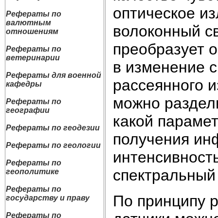
оптическое из
Рефераты по
валютным
волоконный с
отношениям
преобразует 
Рефераты по
ветеринарии
в изменение 
Рефераты для военной
рассеянного 
кафедры
можно раздели
Рефераты по
географии
какой парамет
Рефераты по геодезии
получения ин
Рефераты по геологии
интенсивность
Рефераты по
спектральный
геополитике
Рефераты по
По принципу 
государству и праву
Рефераты по