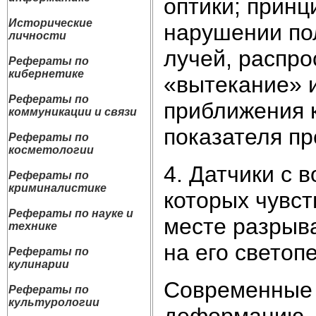
оптики; принц
Исторические
нарушении по
личности
лучей, распро
Рефераты по
кибернетике
«вытекание» и
Рефераты по
приближения 
коммуникации и связи
показателя п
Рефераты по
косметологии
4. Датчики с 
Рефераты по
криминалистике
которых чувст
Рефераты по науке и
месте разрыва
технике
на его светоп
Рефераты по
кулинарии
Современные 
Рефераты по
культурологии
деформацию, 