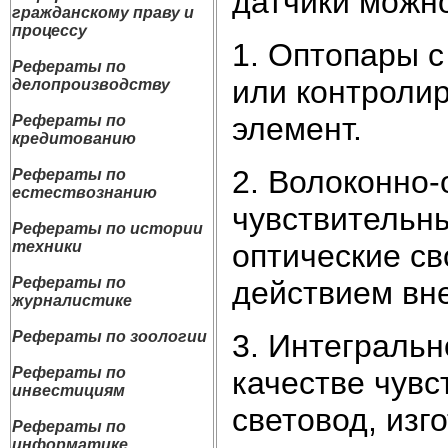
датчики можно
гражданскому праву и
процессу
1. Оптопары с
Рефераты по
или контроли
делопроизводству
элемент.
Рефераты по
кредитованию
2. Волоконно-
Рефераты по
естествознанию
чувствительн
Рефераты по истории
оптические св
техники
Рефераты по
действием вн
журналистике
3. Интегральн
Рефераты по зоологии
Рефераты по
качестве чув
инвестициям
световод, из
Рефераты по
информатике