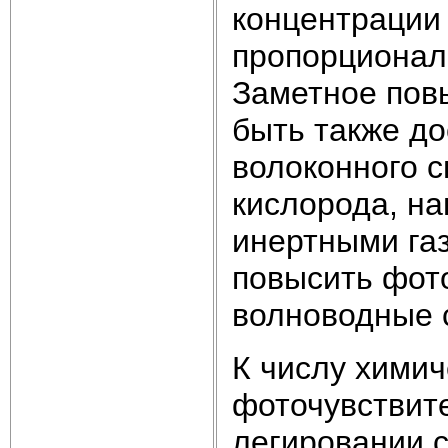
концентрации
пропорционал
Заметное пов
быть также до
волоконного с
кислорода, на
инертными газ
повысить фото
волноводные 
К числу хими
фоточувствит
легировании с