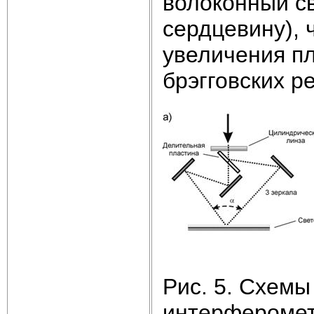
волоконный св
сердцевину), 
увеличения пл
брэгговских р
Рис. 5. Схемы
интерферомет