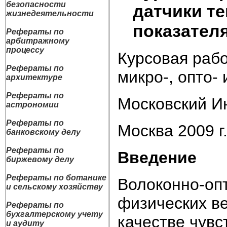
безопасности
датчики т
жизнедеятельности
показател
Рефераты по
арбитражному
процессу
Курсовая рабо
Рефераты по
микро-, опто-
архитектуре
Рефераты по
Московский Ин
астрономии
Рефераты по
Москва 2009 г
банковскому делу
Рефераты по
Введение
биржевому делу
Рефераты по ботанике
Волоконно-опт
и сельскому хозяйству
физических ве
Рефераты по
бухгалтерскому учету
качестве чув
и аудиту