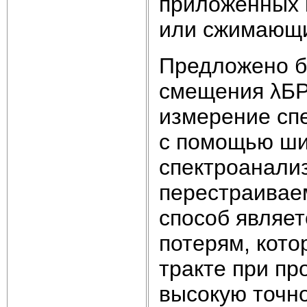
приложенных 
или сжимающи
Предложено б
смещения λБР 
измерение сп
с помощью ши
спектроанали
перестраивае
способ являет
потерям, кото
тракте при пр
высокую точно