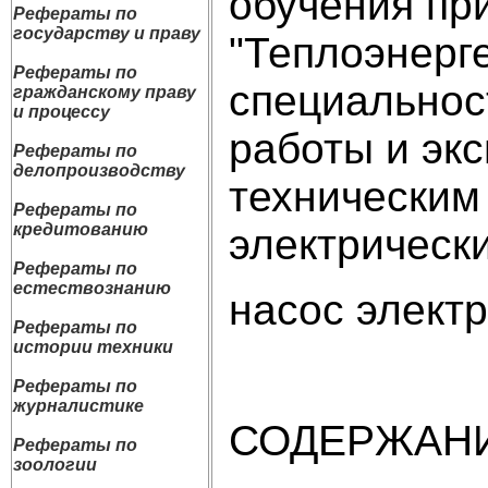
обучения пр
Рефераты по
государству и праву
"Теплоэнерг
Рефераты по
специальнос
гражданскому праву
и процессу
работы и эк
Рефераты по
делопроизводству
техническим
Рефераты по
кредитованию
электрически
Рефераты по
естествознанию
насос элект
Рефераты по
истории техники
Рефераты по
журналистике
СОДЕРЖАН
Рефераты по
зоологии