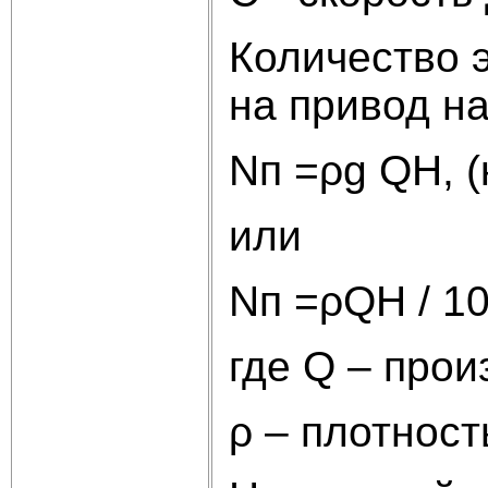
Количество 
на привод н
Nп =ρg QH, (к
или
Nп =ρQH / 102
где Q – прои
ρ – плотность