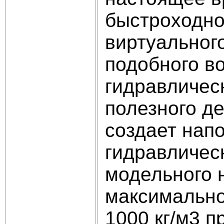
быстроходно
виртуальног
подобного во
гидравличе
полезного д
создает напо
гидравлическ
модельного 
максимальног
1000 кг/м3 