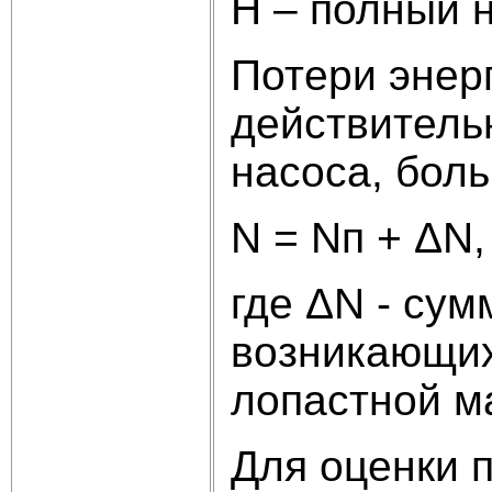
Н – полный н
Потери энер
действитель
насоса, бол
N = Nп + ΔN, 
где ΔN - cум
возникающих
лопастной м
Для оценки 