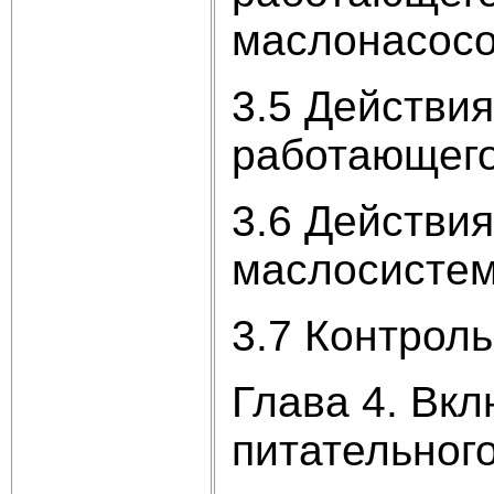
маслонасос
3.5 Действи
работающего
3.6 Действи
маслосисте
3.7 Контрол
Глава 4. Вк
питательног