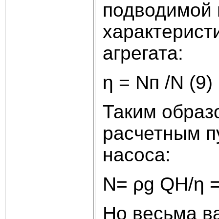
подводимой 
характерист
агрегата:
η = Nп /N (9)
Таким образ
расчетным п
насоса:
N= ρg QH/η = 
Но весьма в