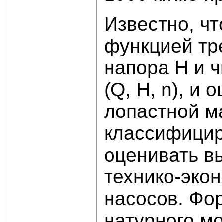
Известно, ч
функцией тр
напора H и ч
(Q, H, n), и
лопастной м
классифициро
оценивать в
технико-эко
насосов. Фо
натурного м