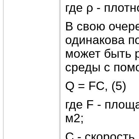
где ρ - плотн
В свою очер
одинакова по
может быть 
среды с пом
Q = FC, (5)
где F - площ
м2;
С - скорость