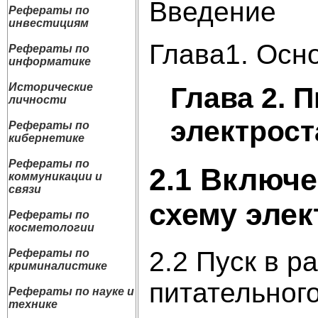
Введение
Рефераты по
инвестициям
Глава1. Осн
Рефераты по
информатике
Исторические
Глава 2. 
личности
электрос
Рефераты по
кибернетике
Рефераты по
2.1 Включе
коммуникации и
связи
схему элек
Рефераты по
косметологии
2.2 Пуск в 
Рефераты по
криминалистике
питательног
Рефераты по науке и
технике