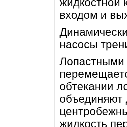
жидкостной 
входом и вы
Динамически
насосы трен
Лопастными 
перемещаетс
обтекании л
объединяют 
центробежны
жидкость пе