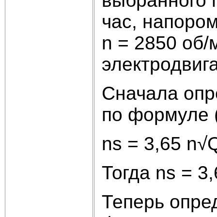
выбранного п
час, напором
n = 2850 об/
электродвига
Сначала опр
по формуле (
ns = 3,65 n√Q
Тогда ns = 3,
Теперь опре