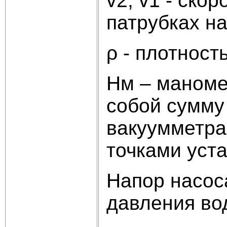
v2, v1 - ск
патрубках на
ρ - плотность
Hм – маноме
собой сумму
вакуумметра
точками уста
Напор насос
давления вод