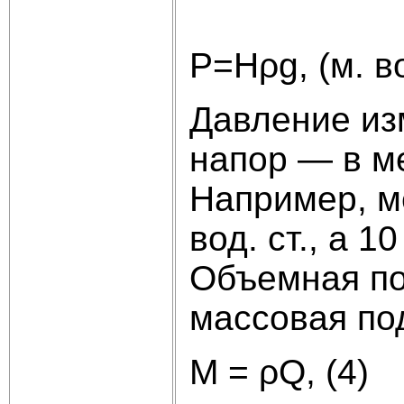
Р=Нρg, (м. во
Давление изм
напор — в м
Например, ме
вод. ст., а 1
Объемная по
массовая под
M = ρQ, (4)