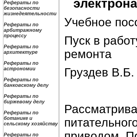
электрона
Рефераты по
безопасности
жизнедеятельности
Учебное пос
Рефераты по
арбитражному
процессу
Пуск в работ
Рефераты по
ремонта
архитектуре
Рефераты по
Груздев В.Б.
астрономии
Рефераты по
банковскому делу
Рефераты по
биржевому делу
Рассматрива
Рефераты по
ботанике и
питательного
сельскому хозяйству
приводом. П
Рефераты по