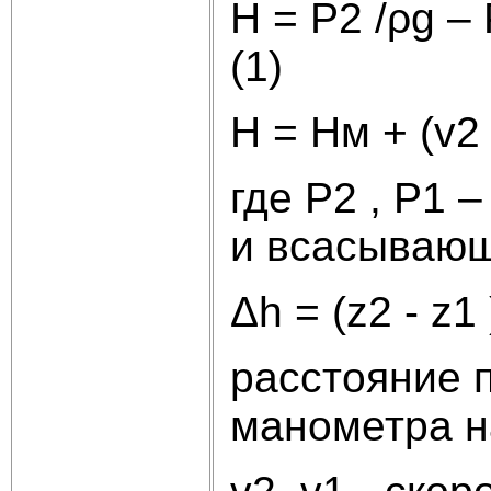
Н = P2 /ρg – P
(1)
H = Hм + (v2 2
где P2 , P1 
и всасывающ
Δh = (z2 - z1 
расстояние 
манометра на