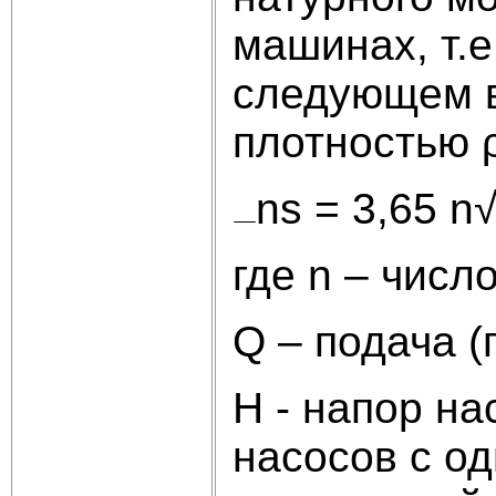
машинах, т.е
следующем в
плотностью 
ns = 3,65 n√
где n – числ
Q – подача (
H - напор на
насосов с о