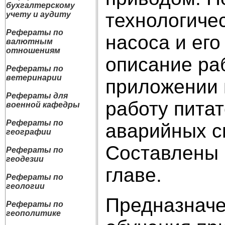
бухгалтерскому
технологичес
учету и аудиту
Рефераты по
насоса и ег
валютным
отношениям
описание ра
Рефераты по
ветеринарии
приложении 
Рефераты для
работу пита
военной кафедры
Рефераты по
аварийных с
географии
Составлены 
Рефераты по
геодезии
главе.
Рефераты по
геологии
Предназначе
Рефераты по
геополитике