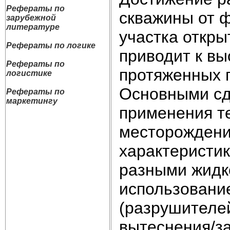
Рефераты по
скважины от ф
зарубежной
литературе
участка откры
Рефераты по логике
приводит к вы
Рефераты по
протяженных г
логистике
Основными с
Рефераты по
маркетингу
применения т
месторождени
характеристи
разными жидк
использовани
(разрушителей
вытеснения/з