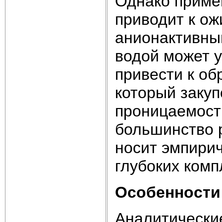
Однако приме
приводит к ож
анионактивный
водой может у
привести к об
который заку
проницаемость
большинство 
носит эмпирич
глубоких комп
Особенности
Аналитически