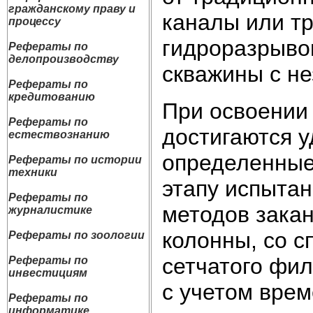
гражданскому праву и
каналы или т
процессу
гидроразрыво
Рефераты по
делопроизводству
скважины с н
Рефераты по
кредитованию
При освоении
Рефераты по
достигаются 
естествознанию
определенные,
Рефераты по истории
техники
этапу испытан
Рефераты по
методов закан
журналистике
колонны, со с
Рефераты по зоологии
сетчатого фил
Рефераты по
инвестициям
с учетом врем
Рефераты по
информатике