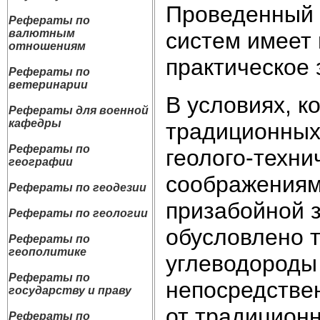
Проведенный 
Рефераты по
валютным
систем имеет 
отношениям
практическое 
Рефераты по
ветеринарии
В условиях, к
Рефераты для военной
кафедры
традиционных
Рефераты по
геолого-техни
географии
соображениям
Рефераты по геодезии
призабойной з
Рефераты по геологии
обусловлено т
Рефераты по
геополитике
углеводороды
Рефераты по
непосредствен
государству и праву
от традицион
Рефераты по