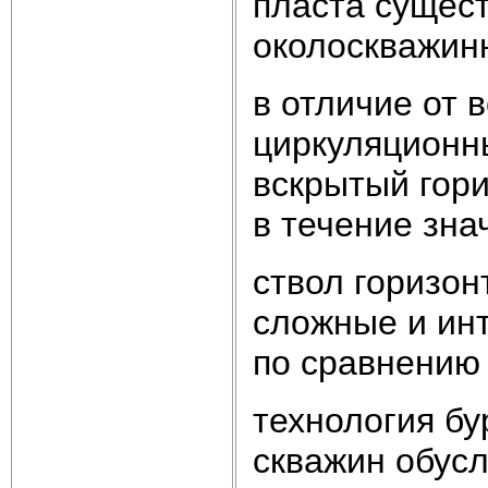
пласта сущес
околоскважин
в отличие от 
циркуляционны
вскрытый гор
в течение зна
ствол горизо
сложные и ин
по сравнению
технология бу
скважин обус