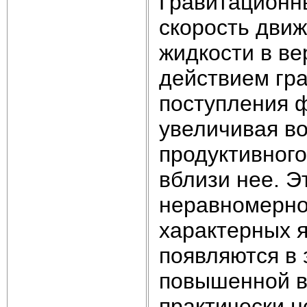
Гравитационн
скорость дви
жидкости в в
действием гр
поступления ф
увеличивая в
продуктивного
вблизи нее. Э
неравномерно
характерных 
появляются в
повышенной в
практически н