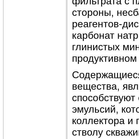
фильтрата с 
стороны, нес
реагентов-дис
карбонат натр
глинистых ми
продуктивном 
Содержащиеся
вещества, яв
способствуют
эмульсий, ко
коллектора и
стволу скваж