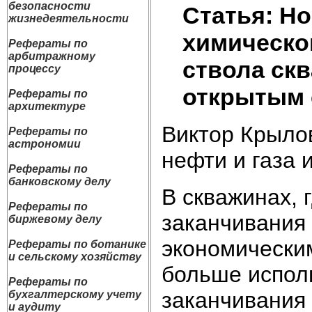
безопасности
Статья: Н
жизнедеятельности
химическо
Рефераты по
арбитражному
ствола ск
процессу
открытым 
Рефераты по
архитектуре
Виктор Крылов,
Рефераты по
астрономии
нефти и газа 
Рефераты по
банковскому делу
В скважинах, 
Рефераты по
заканчивания 
биржевому делу
экономически
Рефераты по ботанике
и сельскому хозяйству
больше испол
Рефераты по
заканчивания
бухгалтерскому учету
и аудиту