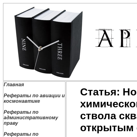
Главная
Статья: Н
Рефераты по авиации и
химическо
космонавтике
Рефераты по
ствола ск
административному
праву
открытым 
Рефераты по