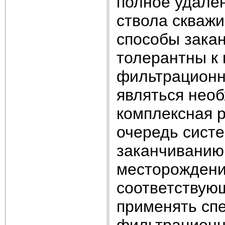
полное удален
ствола скважи
способы зака
толерантны к 
фильтрационно
являться необ
комплексная р
очередь сист
заканчиванию
месторождени
соответствующ
применять сп
фильтрационно