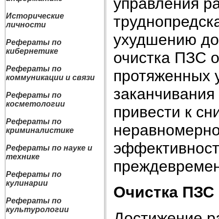
управления ра
Исторические
труднопредска
личности
ухудшению до
Рефераты по
кибернетике
очистка ПЗС о
Рефераты по
протяженных у
коммуникации и связи
заканчивания 
Рефераты по
косметологии
привести к с
Рефераты по
неравномерно
криминалистике
эффективност
Рефераты по науке и
технике
преждевремен
Рефераты по
кулинарии
Очистка ПЗС
Рефераты по
культурологии
Достижение р