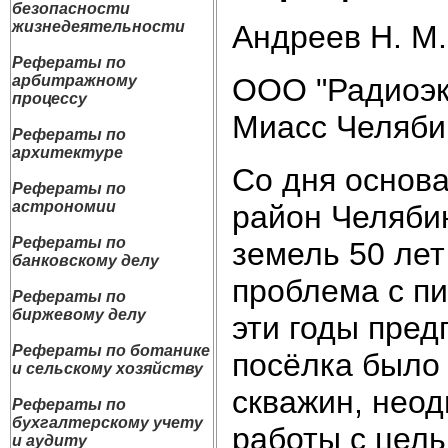
безопасности
жизнедеятельности
Андреев Н. М.
Рефераты по
ООО "Радиоэко
арбитражному
процессу
Миасс Челяби
Рефераты по
архитектуре
Со дня основ
Рефераты по
астрономии
район Челяби
Рефераты по
земель 50 лет
банковскому делу
проблема с пи
Рефераты по
биржевому делу
эти годы пред
Рефераты по ботанике
посёлка было
и сельскому хозяйству
скважин, нео
Рефераты по
бухгалтерскому учету
работы с цель
и аудиту