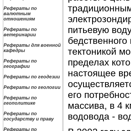
традиционным
Рефераты по
валютным
электрозонди
отношениям
питьевую воду
Рефераты по
ветеринарии
бедственного
Рефераты для военной
тектоникой мо
кафедры
пределах кото
Рефераты по
географии
настоящее вр
Рефераты по геодезии
осуществляет
Рефераты по геологии
его потребнос
Рефераты по
массива, в 4 
геополитике
водовода - во
Рефераты по
государству и праву
Рефераты по