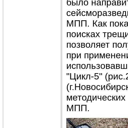
было направи
сейсморазведк
МПП. Как пока
поисках трещ
позволяет пол
при применени
использовавш
"Цикл-5" (рис
(г.Новосибирс
методических
МПП.