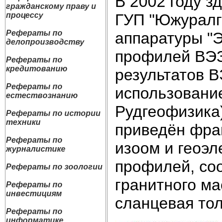
В 2002 году з
гражданскому праву и
ГУП "Южуралг
процессу
Рефераты по
аппаратуры "Э
делопроизводству
профилей ВЭЗ
Рефераты по
кредитованию
результатов 
Рефераты по
использовани
естествознанию
Рудгеофизика)
Рефераты по истории
техники
приведён фра
Рефераты по
изоом и геоэл
журналистике
профилей, со
Рефераты по зоологии
гранитного ма
Рефераты по
инвестициям
сланцевая то
Рефераты по
информатике