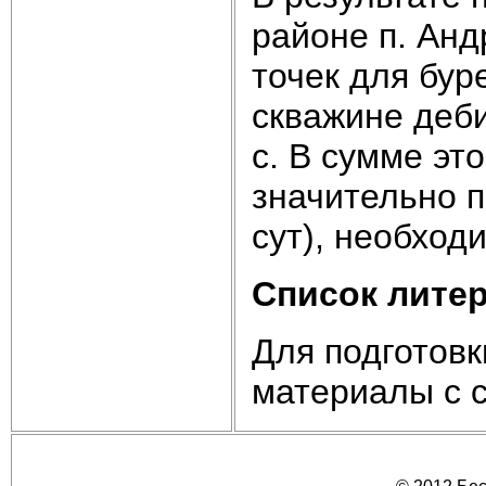
районе п. Ан
точек для бур
скважине деби
с. В сумме это
значительно 
сут), необход
Список лите
Для подготов
материалы с са