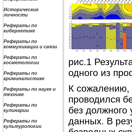
Исторические
личности
Рефераты по
кибернетике
Рефераты по
коммуникации и связи
Рефераты по
рис.1 Резуль
косметологии
одного из про
Рефераты по
криминалистике
К сожалению,
Рефераты по науке и
технике
проводился бе
Рефераты по
без должного 
кулинарии
данных. В рез
Рефераты по
культурологии
безводных ск