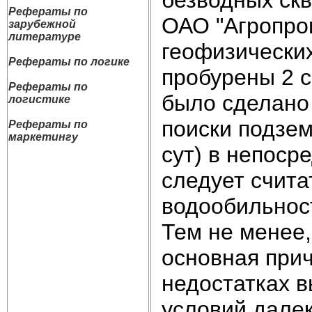
Рефераты по
ОАО "Агропром
зарубежной
литературе
геофизически
Рефераты по логике
пробурены 2 с
Рефераты по
было сделано 
логистике
поиски подзем
Рефераты по
маркетингу
сут) в непоср
следует счита
водообильнос
Тем не менее,
основная прич
недостатках в
условий далек