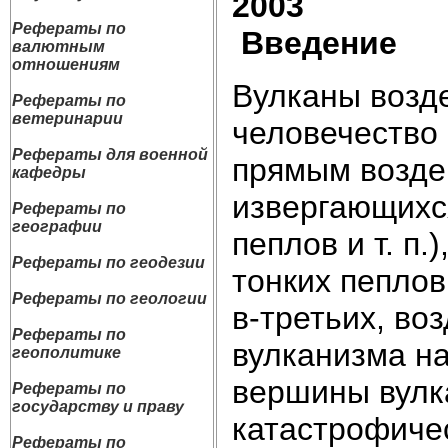
2003
Рефераты по
Введение
валютным
отношениям
Вулканы возде
Рефераты по
ветеринарии
человечество 
Рефераты для военной
прямым возде
кафедры
извергающихся
Рефераты по
географии
пеплов и т. п.
Рефераты по геодезии
тонких пеплов
Рефераты по геологии
в-третьих, во
Рефераты по
вулканизма на
геополитике
вершины вулка
Рефераты по
государству и праву
катастрофичес
Рефераты по