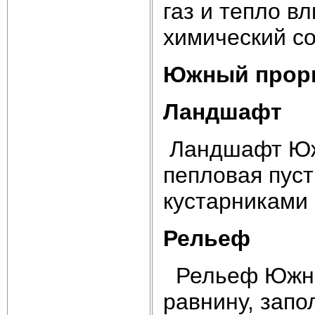
газ и тепло в
химический со
Южный прор
Ландшафт
Ландшафт Юж
пепловая пус
кустарниками
Рельеф
Рельеф Южног
равнину, зап