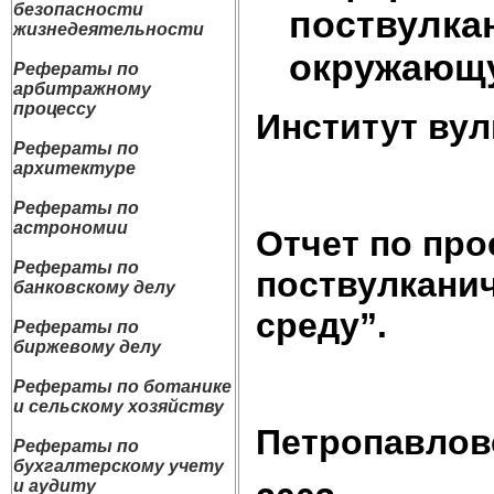
безопасности
поствулка
жизнедеятельности
окружающ
Рефераты по
арбитражному
процессу
Институт ву
Рефераты по
архитектуре
Рефераты по
астрономии
Отчет по про
Рефераты по
поствулкани
банковскому делу
среду”.
Рефераты по
биржевому делу
Рефераты по ботанике
и сельскому хозяйству
Петропавлов
Рефераты по
бухгалтерскому учету
и аудиту