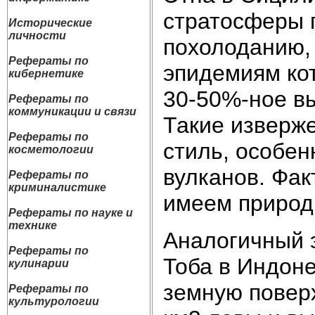
стратосферы 
Исторические
личности
похолоданию, 
Рефераты по
эпидемиям ко
кибернетике
30-50%-ное в
Рефераты по
коммуникации и связи
Такие изверж
Рефераты по
стиль, особе
косметологии
вулканов. Фак
Рефераты по
криминалистике
имеем природ
Рефераты по науке и
технике
Аналогичный 
Рефераты по
Тоба в Индоне
кулинарии
земную повер
Рефераты по
культурологии