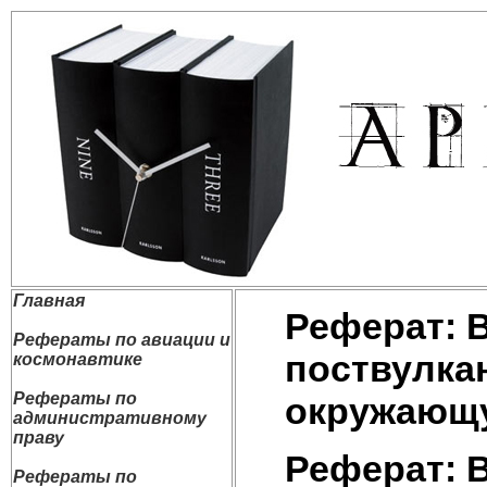
Главная
Реферат: 
Рефераты по авиации и
поствулка
космонавтике
Рефераты по
окружающ
административному
праву
Реферат: 
Рефераты по