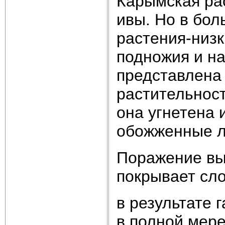
Карымская ра
ивы. Но в бол
растения-низк
подножия и н
представлена 
растительност
она угнетена
обожженные ли
Поражение выр
покрывает сло
в результате 
в полной мер