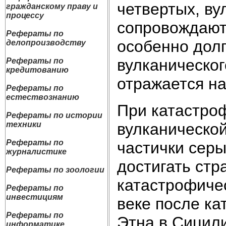
четвертых, в
гражданскому праву и
процессу
сопровождаютс
Рефераты по
особенно дол
делопроизводству
вулканическог
Рефераты по
кредитованию
отражается н
Рефераты по
естествознанию
При катастро
Рефераты по истории
вулканическо
техники
Рефераты по
частички серы
журналистике
достигать ст
Рефераты по зоологии
катастрофичес
Рефераты по
инвестициям
веке после к
Рефераты по
Этна в Сицили
информатике