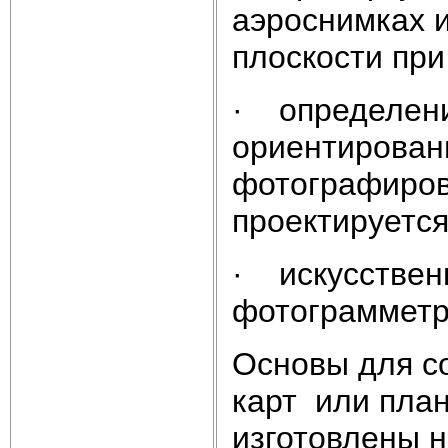
аэроснимках и
плоскости пр
· определени
ориентировани
фотографиров
проектируется
· искусствен
фотограмметр
Основы для с
карт или пла
изготовлены 