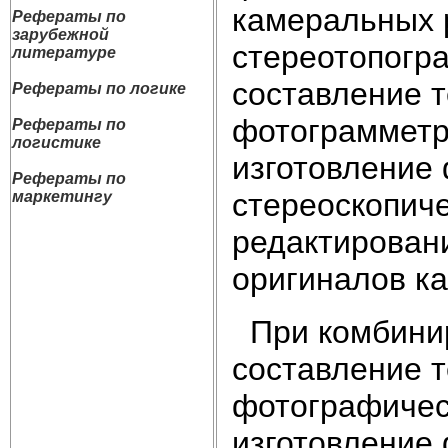
камеральных р
Рефераты по
зарубежной
стереотопогр
литературе
составление т
Рефераты по логике
фотограмметр
Рефераты по
логистике
изготовление
Рефераты по
стереоскопиче
маркетингу
редактировани
оригиналов ка
При комбинир
составление т
фотографичес
изготовление 