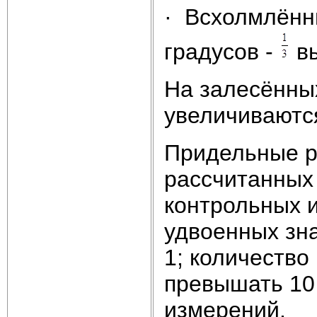
· Всхолмлённы
градусов -
вы
На залесённых
увеличиваются
Придельные р
рассчитанных
контрольных 
удвоенных зн
1; количеств
превышать 10
измерений.