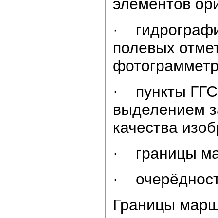
элементов ор
· гидрографи
полевых отме
фотограмметр
· пункты ГГС 
выделением з
качества изо
· границы ма
· очерёдность
Границы марш