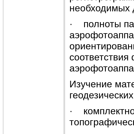
необходимых 
· полноты па
аэрофотоаппа
ориентировани
соответствия
аэрофотоаппа
Изучение мат
геодезических
· комплектно
топографическ