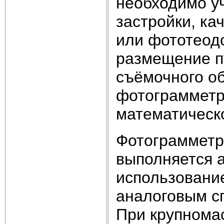
необходимо уч
застройки, к
или фототеодо
размещение пу
съёмочного о
фотограмметр
математическ
Фотограмметр
выполняется 
использовани
аналоговым с
При крупнома