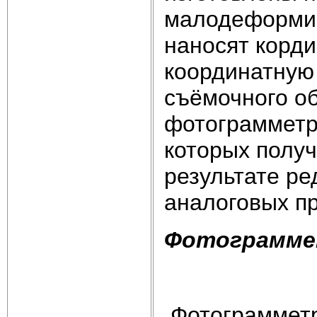
малодеформир
наносят корд
координатную 
съёмочного об
фотограмметр
которых полу
результате ре
аналоговых п
Фотограммет
Фотограмметр