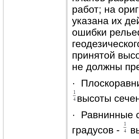
работ; на ори
указана их де
ошибки релье
геодезическог
принятой выс
не должны пр
· Плоскоравни
высоты сече
· Равнинные с
градусов -
вы