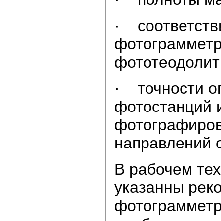
· соответств
фотограмметр
фототеодолит
· точности о
фотостанций и
фотографиров
направлений 
В рабочем те
указанны рек
фотограмметр