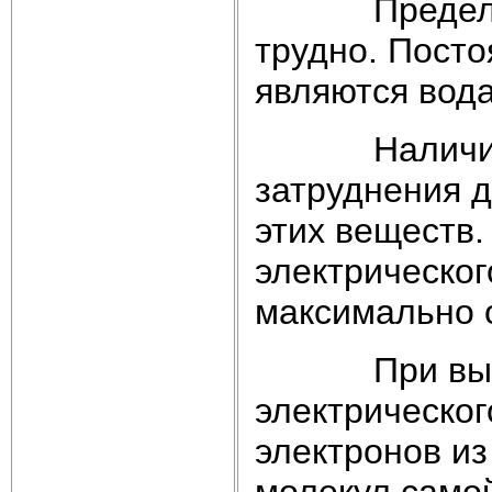
Предельно ч
трудно. Пост
являются вода
Наличие пр
затруднения д
этих веществ.
электрическог
максимально 
При высоки
электрическо
электронов из
молекул самой