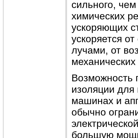
сильного, чем
химических р
ускоряющих с
ускоряется о
лучами, от во
механических н
Возможность 
изоляции для 
машинах и ап
обычно огран
электрической
большую мощно