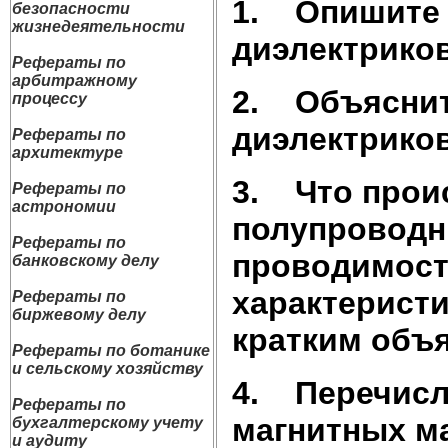
1.
Опишите 
безопасности
жизнедеятельности
диэлектриков
Рефераты по
арбитражному
2.
Объяснит
процессу
диэлектриков
Рефераты по
архитектуре
3.
Что прои
Рефераты по
астрономии
полупроводн
Рефераты по
проводимости
банковскому делу
характеристи
Рефераты по
биржевому делу
кратким объя
Рефераты по ботанике
и сельскому хозяйству
4.
Перечисл
Рефераты по
магнитных м
бухгалтерскому учету
и аудиту