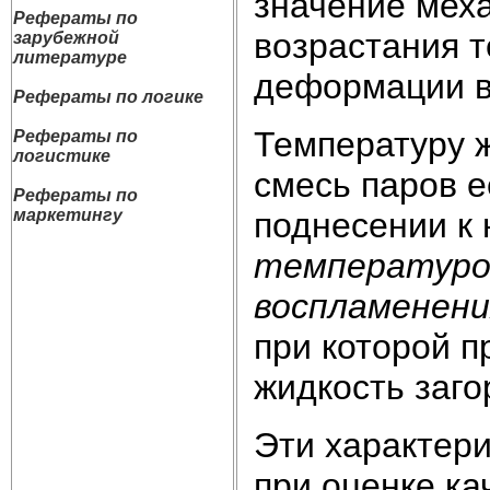
значение меха
Рефераты по
возрастания 
зарубежной
литературе
деформации в
Рефераты по логике
Температуру ж
Рефераты по
логистике
смесь паров е
Рефераты по
поднесении к
маркетингу
температуро
воспламенени
при которой 
жидкость заго
Эти характер
при оценке к