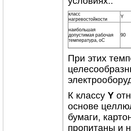
условиях..
класс
Y
нагревостойкости
наибольшая
допустимая рабочая
90
температура, оС
При этих тем
целесообразн
электрообору
К классу
Y
отн
основе целлюл
бумаги, картон
пропитаны и н