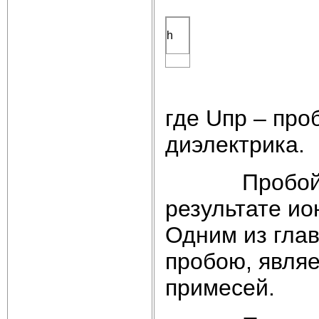
h
где Uпр – про
диэлектрика.
Пробой жидк
результате и
Одним из гла
пробою, являе
примесей.