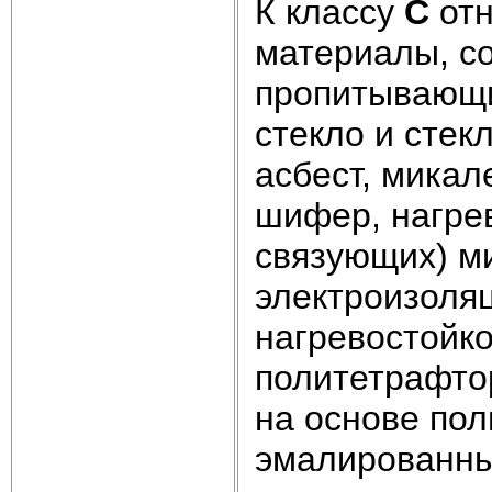
К классу
С
отн
материалы, с
пропитывающи
стекло и стек
асбест, микал
шифер, нагрев
связующих) ми
электроизоля
нагревостойк
политетрафто
на основе пол
эмалированных