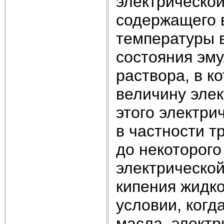
электрической
содержащего 
температуры 
состояния эму
раствора, в к
величину элек
этого электри
в частности т
до некоторог
электрическо
кипения жидк
условии, когд
масла, электр