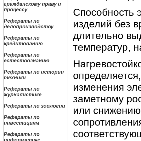
гражданскому праву и
Способность 
процессу
изделий без в
Рефераты по
делопроизводству
длительно вы
Рефераты по
кредитованию
температур, 
Рефераты по
естествознанию
Нагревостойко
Рефераты по истории
определяется,
техники
изменения эле
Рефераты по
журналистике
заметному рос
Рефераты по зоологии
или снижению 
Рефераты по
сопротивлени
инвестициям
соответствую
Рефераты по
информатике