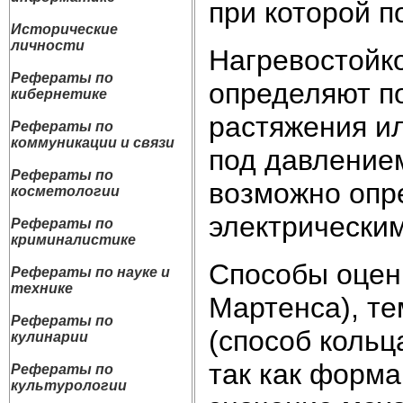
при которой п
Исторические
личности
Нагревостойко
Рефераты по
определяют п
кибернетике
растяжения ил
Рефераты по
коммуникации и связи
под давлением
Рефераты по
возможно опр
косметологии
электрическим
Рефераты по
криминалистике
Способы оцен
Рефераты по науке и
технике
Мартенса), т
Рефераты по
(способ кольц
кулинарии
так как форма
Рефераты по
культурологии