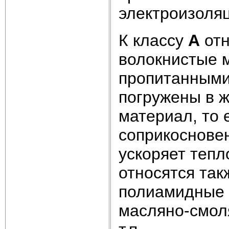
электроизоля
К классу
А
отн
волокнистые 
пропитанными
погружены в 
материал, то
соприкосновен
ускоряет тепл
относятся та
полиамидные 
масляно-смол