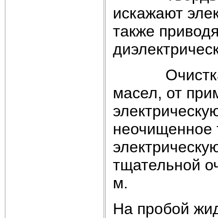
искажают элек
также приводя
диэлектрическ
Очистка жид
масел, от пр
электрическую
неочищенное 
электрическую
тщательной оч
м.
На пробой жид