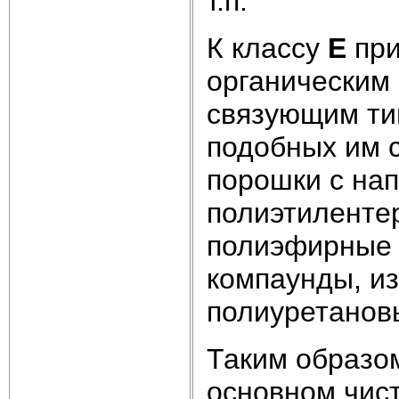
т.п.
К классу
Е
при
органическим
связующим ти
подобных им с
порошки с нап
полиэтиленте
полиэфирные 
компаунды, и
полиуретановы
Таким образо
основном чис