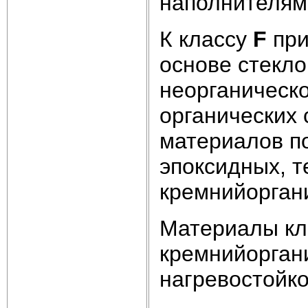
наполнителями
К классу
F
при
основе стекло
неорганическ
органических
материалов п
эпоксидных, 
кремнийорган
Материалы к
кремнийорган
нагревостойко