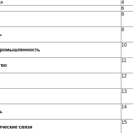
ия
4
6
8
8
ь
10
 промышленность
11
тво
12
13
14
ь
15
ические связи