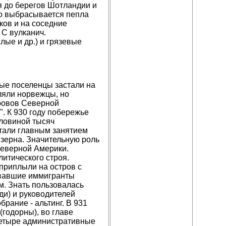
я до берегов Шотландии и
го выбрасывается пепла
ков и на соседние
 С вулканич.
лые и др.) и грязевые
вые поселенцы застали на
ляли норвежцы, но
ровов Северной
. К 930 году побережье
оловиной тысяч
тали главным занятием
зерна. Значительную роль
Северной Америки.
итического строя.
приплыли на остров с
вавшие иммигранты
м. Знать пользовалась
и) и руководителей
рание - альтинг. В 931
годорны), во главе
четыре административные