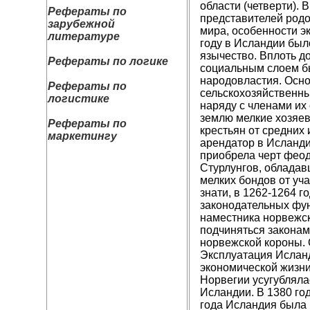
области (четверти). 
Рефераты по
представителей родо
зарубежной
мира, особенности э
литературе
году в Исландии был
язычество. Вплоть до
Рефераты по логике
социальным слоем бы
народовластия. Осно
Рефераты по
сельскохозяйственны
логистике
наряду с членами их
землю мелкие хозяев
Рефераты по
крестьян от средних
маркетингу
арендатор в Исланди
приобрела черт феод
Стурлунгов, обладав
мелких бондов от уч
знати, в 1262-1264 
законодательных фун
наместника норвежск
подчиняться законам
норвежской короны. 
Эксплуатация Исланд
экономической жизни
Норвегии усугубляла
Исландии. В 1380 го
года Исландия была 