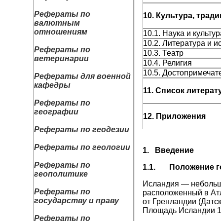
Рефераты по
10. Культура, трад
валютным
отношениям
10.1. Наука и культур
10.2. Литература и и
Рефераты по
10.3. Театр
ветеринарии
10.4. Религия
10.5. Достопримечат
Рефераты для военной
кафедры
11. Список литера
Рефераты по
географии
12. Приложения
Рефераты по геодезии
Рефераты по геологии
1.
Введение
Рефераты по
1.1.
Положение г
геополитике
Исландия — небольшо
Рефераты по
расположенный в Атл
государству и праву
от Гренландии (Датски
Площадь Исландии 1
Рефераты по