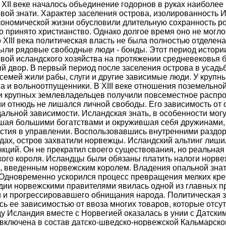
В XII веке началось объединение годорнов в руках наиболе
вой знати. Характер заселения острова, изолированность 
кономической жизни обусловили длительную сохранность р
о принято христианство. Однако долгое время оно не могло
 XIII века политическая власть не была полностью отделен
ли рядовые свободные люди - бонды. Этот период истори
вой исландского хозяйства на протяжении средневековья
й двор. В первый период после заселения острова в усадь
 семей жили рабы, слуги и другие зависимые люди. У круп
а и вольноотпущенники. В XIII веке отношения поземельно
 и крупных землевладельцев получили повсеместное распр
и отнюдь не лишался личной свободы. Его зависимость от 
альной зависимости. Исландская знать, в особенности мо
шая большими богатствами и окружившая себя дружинами, в
астия в управлении. Воспользовавшись внутренними раздо
годах, остров захватили норвежцы. Исландский альтинг лиш
кций. Он не прекратил своего существования, но реальная
ого короля. Исландцы были обязаны платить налоги норве
, введенным норвежским королем. Владения опальной знат
Одновременно ускорился процесс превращения мелких крес
ии норвежскими правителями явилась одной из главных п
 и прогрессировавшего обнищания народа. Политическая 
сь ее зависимостью от ввоза многих товаров, которые отсу
ду Исландия вместе с Норвегией оказалась в унии с Датски
включена в состав датско-шведско-норвежской Кальмарско