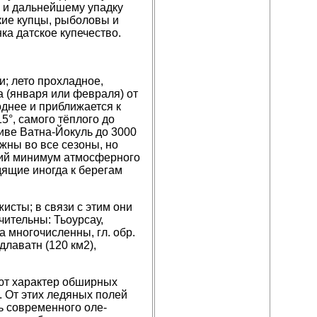
а и дальнейшему упадку
кие купцы, рыболовы и
ка датское купечество.
и; лето прохладное,
а (января или февраля) от
однее и прибли­жается к
°, самого тёплого до
иве Ватна-Йокуль до 3000
жны во все сезоны, но
ский минимум атмосферного
дящие иногда к берегам
исты; в связи с этим они
чительны: Тьоурсау,
 многочисленны, гл. обр.
длаватн (120 км2),
ют характер обширных
 От этих ледяных по­лей
ь современного оле­