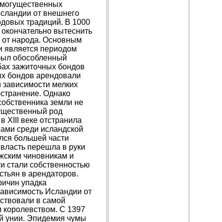
е могущественных
Исландии от внешнего
одовых традиций. В 1000
 окончательно вытеснить
а от народа. Основным
и является периодом
 был обособленный
бах зажиточных бондов
ных бондов арендовали
й зависимости мелких
остранение. Однако
собственника земли не
гущественный род
 XIII веке отстранила
рами среди исландской
ился большей части
 власть перешла в руки
жским чиновникам и
и стали собственностью
тьян в арендаторов.
ричин упадка
зависимость Исландии от
тствовали в самой
м королевством. С 1397
й унии. Эпидемия чумы