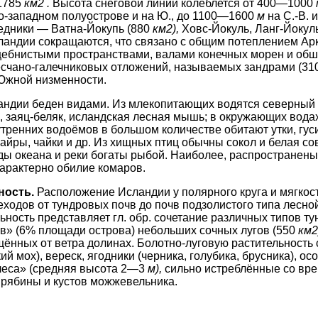
1785
км2 .
Высота снеговой линии колеблется от 400—1000
о-западном полуострове и на Ю., до 1100—1600
м
на С.-В. и
едники — Ватна-Йокупь (880
км2),
Ховс-Йокуль, Ланг-Йокул
ландии сокращаются, что связано с общим потеплением Ар
ебнистыми пространствами, валами конечных морен и об
есчано-галечниковых отложений, называемых зандрами (31
Южной низменности.
ндии беден видами. Из млекопитаю­щих водятся северный ол
ц, заяц-беляк, исландская лесная мышь; в окружающих вод
тренних водоёмов в большом количестве обитают утки, гуси
айры, чайки и др. Из хищ­ных птиц обычны сокол и белая с
ы океана и реки богаты рыбой. Наиболее, распространены: 
Характерно обилие комаров.
ность.
Расположение Исландии у по­лярного круга и мягкос
ходов от тундровых почв до почв под­золистого типа лесно
ельность представляет гл. обр. соче­тание различных типов т
в» (6% площади острова) небольших сочных лугов (550
км2
щённых от ветра долинах. Болотно-луговую растительность 
й мох), вереск, ягодники (черника, голубика, брусника), ос
леса» (средняя высота 2—3
м),
сильно истреблённые со врем
, рябины и ку­стов можжевельника.