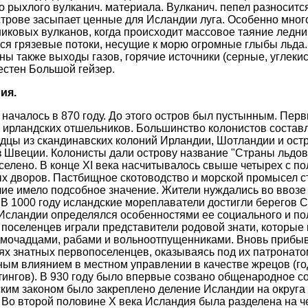
 рыхлого вулканич. материала. Вулканич. пепел разноситс
строве засыпает ценные для Исландии луга. Особенно мно
иковых вулканов, когда происходит массовое таяние ледни
я грязевые потоки, несущие к морю огромные глыбы льда.
ы также выходы газов, горячие источники (серные, углекис
естен Большой гейзер.
ия.
началось в 870 году. До этого остров был пустынным. Пер
 ирландских отшельников. Большинство колонистов состав
дцы из скандинавских колоний Ирландии, Шотландии и ост
из Швеции. Колонисты дали острову название "Страны льдов"
аселено. В конце XI века насчитывалось свыше четырех с п
х дворов. Пастбищное скотоводство и морской промысел с
ие имело подсобное значение. Жители нуждались во ввозе 
 В 1000 году исландские мореплаватели достигли берегов 
Исландии определялся особенностями ее социального и пол
поселенцев играли представители родовой знати, которые 
мочадцами, рабами и вольноотпущенниками. Вновь прибы
ях знатных первопоселенцев, оказываясь под их патронато
м влиянием в местном управлении в качестве жрецов (год
ингов). В 930 году было впервые созвано общенародное соб
ким законом было закреплено деление Исландии на округа (
. Во второй половине Х века Исландия была разделена на 