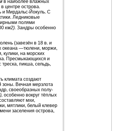
м
в наиболее влажных
 в центре остро­ва.
ь и Мирдальс-Йокуль. С
ктики. Ледниковые
ширными полями
00
км2).
Зандры особенно
ень (завезён в 18 в. и
ах океана —тюлени, моржи,
, кулики, на морских
ова. Пресмыкаю­щихся и
треска, пикша, сельдь,
ть климата создают
й зоны. Вечная мерзлота
ундр, своеобразных полу­
),
особенно вокруг тёплых
составляют мхи,
оки, мятлики, белый клевер
ени за­селения острова,