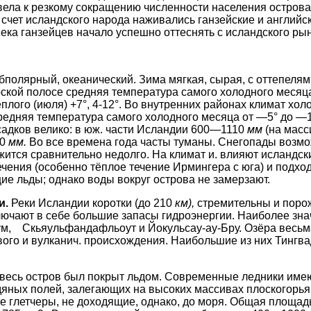
вела к резкому сокращению численности населения остров
а счет исландского народа наживались ганзейские и английс
ека ганзейцев начало успешно оттеснять с исландского рын
полярный, океанический. Зима мягкая, сырая, с оттепелям
ской полосе средняя темпера­тура самого холодного месяц
ёплого (июля) +7°, 4-12°. Во внутренних районах климат хол
редняя температура самого холодного месяца от —5° до —15
осадков велико: в юж. части Исландии 600—1110
мм
(на масс
00
мм.
Во все времена года часты туманы. Снегопады возмо
жится сравни­тельно недолго. На климат и. влияют исланд
чения (особенно тёплое течение Ирмингера с юга) и подхо­
 льды; однако воды вокруг острова не замерзают.
и.
Реки Исландии коротки (до 210
км),
стремительны и порож
лючают в себе большие запасы гид­роэнергии. Наиболее зна
м, Скьяульфандафльоут и Йокульсау-ау-Бру. Озёра весьма
ого и вулканич. происхож­дения. Наибольшие из них Тингва
 весь остров был покрыт льдом. Современные ледники име
яных полей, залегающих на высоких массивах плоскогорья.
е глетчеры, не доходящие, однако, до моря. Общая площад