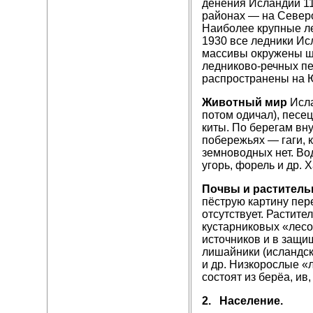
денения Исландии 1
районах — на Север
Наиболее крупные л
1930 все ледники Ис
массивы окружены щ
ледниково-речных п
распространены на 
Животный мир
Исла
потом одичал), песе
киты. По берегам вну
побережьях — гаги, к
земноводных нет. Вод
угорь, форель и др. 
Почвы и раститель
пёструю картину пере
отсут­ствует. Растит
кустарниковых «лесо
источников и в защи
лишайники (исландски
и др. Низкорослые «
состоят из берёа, ив
2.
Население.