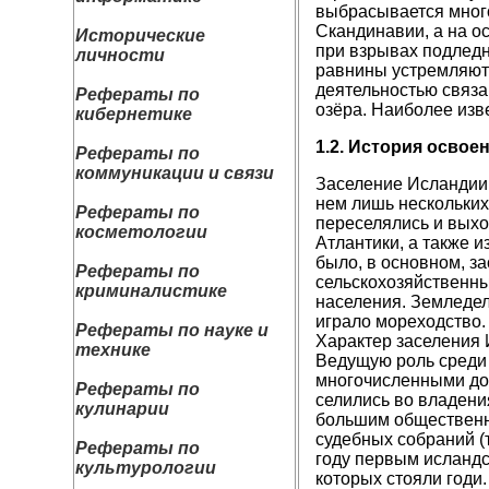
выбрасывается много
Скандинавии, а на о
Исторические
при взрывах подледн
личности
равнины устремляютс
деятельностью связан
Рефераты по
озёра. Наиболее изв
кибернетике
1.2. История освоен
Рефераты по
коммуникации и связи
Заселение Исландии 
нем лишь нескольких
Рефераты по
переселялись и выхо
косметологии
Атлантики, а также 
было, в основном, з
Рефераты по
сельскохозяйственны
криминалистике
населения. Земледел
играло мореходство.
Рефераты по науке и
Характер заселения 
технике
Ведущую роль среди 
многочисленными до
Рефераты по
селились во владени
кулинарии
большим общественны
судебных собраний (т
Рефераты по
году первым исландс
культурологии
которых стояли годи