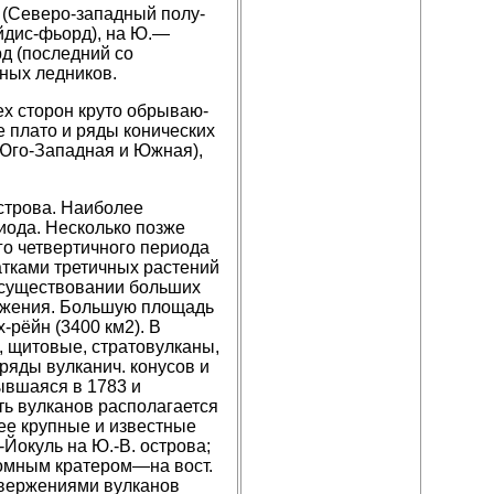
 (Северо-западный полу­
ейдис-фьорд), на Ю.—
д (последний со
ных ледников.
ех сторон круто обрываю­
 плато и ряды кони­ческих
Юго-Западная и Южная),
строва. Наиболее
иода. Несколько позже
го четвертичного периода
тками третичных расте­ний
 существовании больших
ожения. Боль­шую площадь
-рёйн (3400 км2). В
, щитовые, стратовулканы,
 ряды вулканич. конусов и
ывшаяся в 1783 и
ь вулканов располагается
лее крупные и известные
Йокуль на Ю.-В. острова;
громным кратером—на вост.
звержениями вулканов