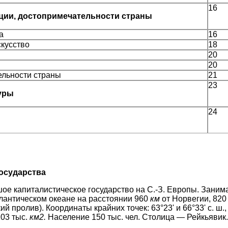
16
иции, достопримечательности страны
а
16
скусство
18
20
20
ельности страны
21
23
туры
24
осударства
е капиталистическое госу­дарство на С.-З. Европы. Заним
антическом океане на расстоянии 960
км
от Норвегии, 82
й пролив). Координаты крайних точек: 63°23' и 66°33' с. ш., 1
03 тыс.
км2.
Население 150 тыс. чел. Столица — Рейкьявик.