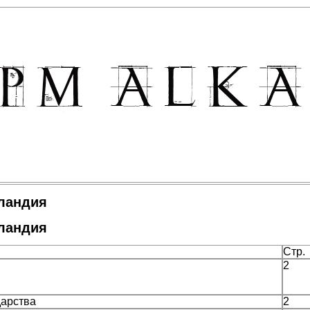
ландия
ландия
Стр.
2
дарства
2