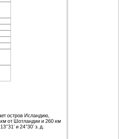
ает остров Исландию,
0
км
от Шотландии и 260
км
3°З1' и 24°30' з. д.