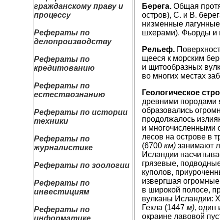
гражданскому праву и
Берега.
Общая протя
процессу
остров), С. и В. бе
низменные лагунные;
Рефераты по
шхерами). Фьорды и 
делопроизводству
Рельеф.
Поверхност
щееся к морским бер
Рефераты по
и щитообразных вулк
кредитованию
во многих местах за
Рефераты по
Геологическое стр
естествознанию
древними породами я
образо­вались огром
Рефераты по истории
продолжалось излиян
техники
и многочисленными 
лесов на острове в 
Рефераты по
(6700
км)
занимают ла
журналистике
Исландии насчитывае
грязевые, подвод­ные
Рефераты по зоологии
куполов, приуроченн
извергшая огромные
Рефераты по
в широкой полосе, пр
инвестициям
вул­каны Исландии: 
Гекла (1447
м),
один и
Рефераты по
окраине лавовой пус
информатике