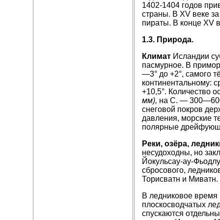
1402-1404 годов при
страны. В XV веке з
пираты. В конце XV в
1.3. Природа.
Климат
Исландии суб
пасмурное. В примор
—3° до +2°, самого т
континентальному: с
+10,5°. Количество 
мм),
на С. — 300—6
снеговой покров дер
давления, морские те
полярные дрейфующие
Реки, озёра, ледник
несу­доходны, но зак
Йокульсау-ау-Фьодлу
сбросового, ледников
Торисватн и Миватн.
В ледниковое время
плоскосводчатых лед
спускаются отдельны