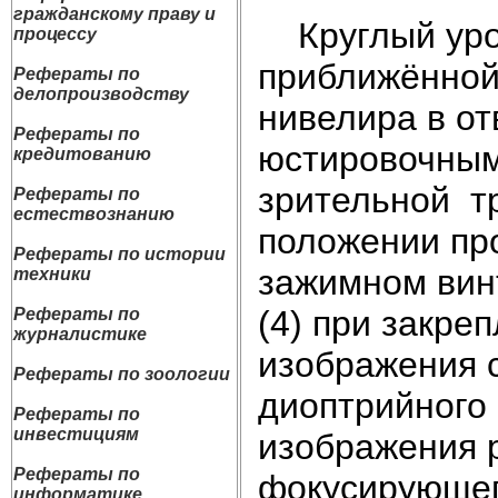
гражданскому праву и
Круглый уров
процессу
приближённой
Рефераты по
делопроизводству
нивелира в о
Рефераты по
юстировочным
кредитованию
зрительной т
Рефераты по
естествознанию
положении про
Рефераты по истории
зажимном винт
техники
(4) при закре
Рефераты по
журналистике
изображения 
Рефераты по зоологии
диоптрийного 
Рефераты по
инвестициям
изображения 
Рефераты по
фокусирующего
информатике