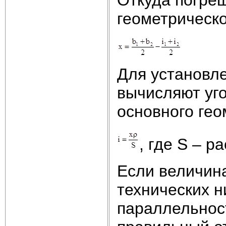
геометрическо
Для установл
вычисляют уг
основного гео
, где S – р
Если величина
технических н
параллельност