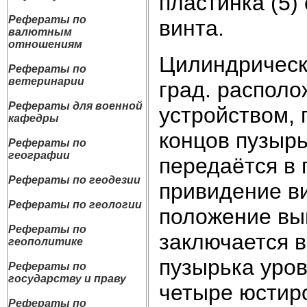
пластинка (5)
Рефераты по
винта.
валютным
отношениям
Цилиндрическ
Рефераты по
ветеринарии
град. располо
Рефераты для военной
устройством,
кафедры
концов пузырь
Рефераты по
географии
передаётся в 
Рефераты по геодезии
привидение ви
Рефераты по геологии
положение вы
Рефераты по
заключается 
геополитике
пузырька уро
Рефераты по
государству и праву
четыре юстир
Рефераты по