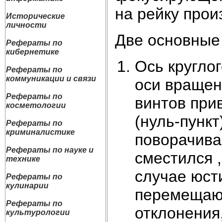
на рейку прои
Исторические
личности
Две основные
Рефераты по
кибернетике
Ось кругло
Рефераты по
коммуникации и связи
оси враще
Рефераты по
винтов при
косметологии
(нуль-пунк
Рефераты по
криминалистике
поворачива
Рефераты по науке и
сместился 
технике
случае юст
Рефераты по
кулинарии
перемещают
Рефераты по
отклонения
культурологии