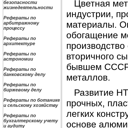
Цветная мета
безопасности
жизнедеятельности
индустрии, п
Рефераты по
материалы. Он
арбитражному
процессу
обогащение м
Рефераты по
производство 
архитектуре
вторичного сы
Рефераты по
астрономии
бывшем СССР 
Рефераты по
банковскому делу
металлов.
Рефераты по
Развитие НТП
биржевому делу
Рефераты по ботанике
прочных, плас
и сельскому хозяйству
легких констр
Рефераты по
бухгалтерскому учету
основе алюми
и аудиту