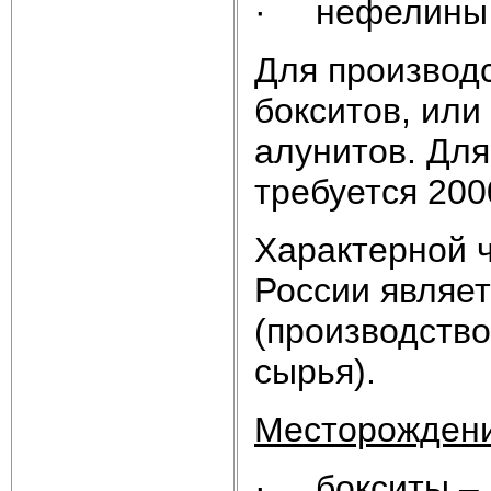
· нефелины 
Для производс
бокситов, или
алунитов. Дл
требуется 20
Характерной 
России являет
(производств
сырья).
Месторождени
· бокситы – Б