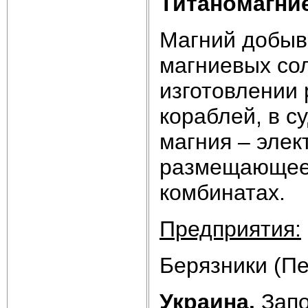
Титаномагни
Магний добыва
магниевых сол
изготовлении 
кораблей, в с
магния – элек
размещающеес
комбинатах.
Предприятия:
Берязники (Пе
Украина.
Запо