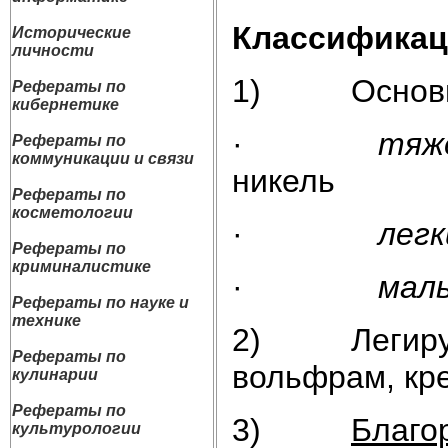
Классификац
Исторические
личности
1) Основ
Рефераты по
кибернетике
·
тяж
Рефераты по
коммуникации и связи
никель
Рефераты по
косметологии
·
легк
Рефераты по
криминалистике
·
мал
Рефераты по науке и
технике
2) Легирующ
Рефераты по
вольфрам, к
кулинарии
Рефераты по
3)
Благо
культурологии