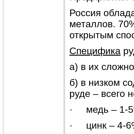
Россия облад
металлов. 70
открытым спо
Специфика
ру
а) в их сложн
б) в низком с
руде – всего 
· медь – 1-
· цинк – 4-