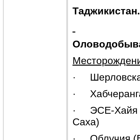
Таджикистан.
Оловодобыв
Месторождени
· Шерловская
· Хабчеранга
· ЭСЕ-Хайя –
Саха)
· Облучия (Е