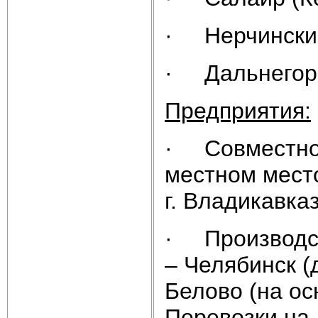
· Нерчинские
· Дальнегорс
Предприятия:
· Совместное
местном мест
г. Владикавка
· Производст
– Челябинск (
Белово (на ос
Перевозки на