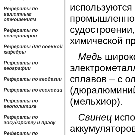
используются 
Рефераты по
валютным
промышленност
отношениям
судостроении,
Рефераты по
ветеринарии
химической п
Рефераты для военной
кафедры
Медь
широко
Рефераты по
электрометалл
географии
сплавов – с о
Рефераты по геодезии
(дюралюминий)
Рефераты по геологии
(мельхиор).
Рефераты по
геополитике
Свинец
испо
Рефераты по
государству и праву
аккумуляторов
Рефераты по