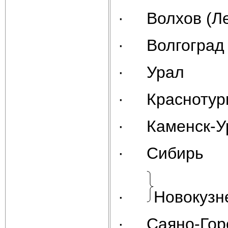
· Волхов (Ле
· Волгоград
· Урал
· Краснотурь
· Каменск-Ур
· Сибирь
·
Новокузн
· Саяно-Гор