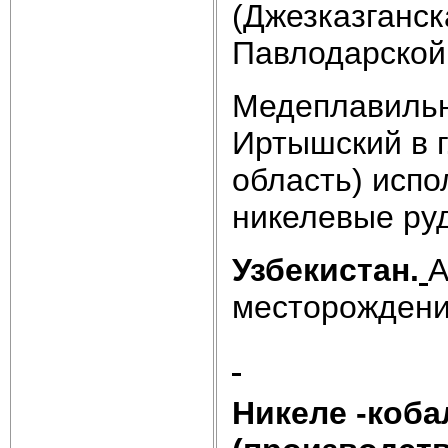
(Джезказганск
Павлодарской 
Медеплавильн
Иртышский в г
область) испо
никелевые ру
Узбекистан.
А
месторожден
Никеле -коб