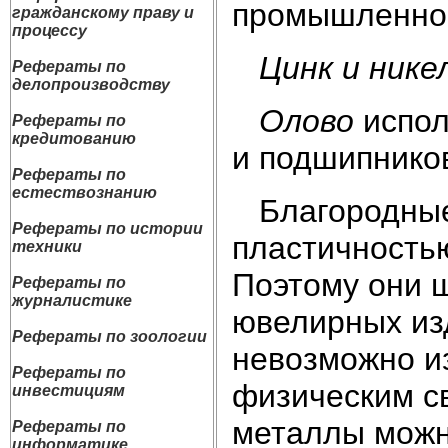
промышленно
гражданскому праву и
процессу
Цинк и нике
Рефераты по
делопроизводству
Олово
испол
Рефераты по
кредитованию
и подшипнико
Рефераты по
естествознанию
Благородные
Рефераты по истории
пластичностью
техники
Поэтому они 
Рефераты по
журналистике
ювелирных изд
Рефераты по зоологии
невозможно из
Рефераты по
физическим с
инвестициям
металлы можн
Рефераты по
информатике