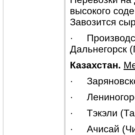
высокого соде
Завозится сы
· Производст
Дальнегорск (
Казахстан.
Ме
· Заряновско
· Лениногорс
· Тэкэли (Та
· Ачисай (Чи