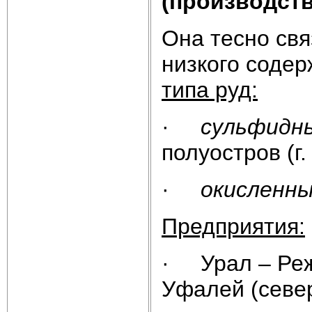
(производств
Она тесно свя
низкого содер
типа руд:
·
сульфидн
полуостров (г
·
окисленн
Предприятия:
· Урал – Реж
Уфалей (севе