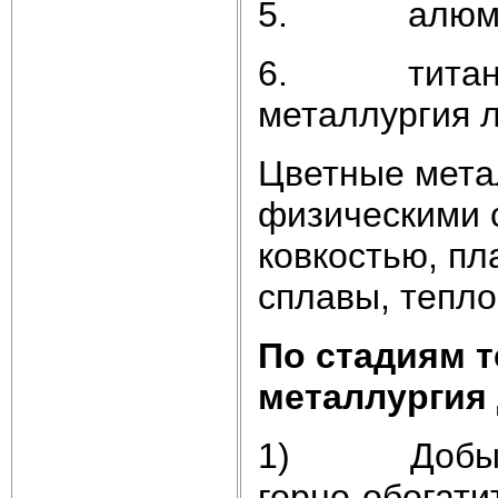
5. алюми
6. ти
металлургия 
Цветные мета
физическими 
ковкостью, пл
сплавы, тепл
По стадиям т
металлургия 
1) Добычу и
горно-обогати